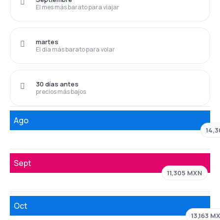
El mes más barato para viajar
martes
El día más barato para volar
30 días antes
precios más bajos
Ago
14,
Sept
11,305 MXN
Oct
13,163 M