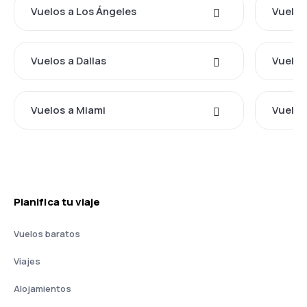
Vuelos a Los Ángeles
Vuelos
Vuelos a Dallas
Vuelos
Vuelos a Miami
Vuelos
Planifica tu viaje
Vuelos baratos
Viajes
Alojamientos