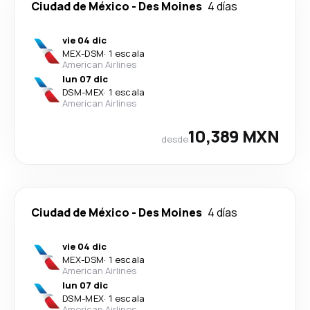
Ciudad de México
-
Des Moines
4 días
vie 04 dic
MEX
-
DSM
·
1 escala
American Airlines
lun 07 dic
DSM
-
MEX
·
1 escala
American Airlines
10,389 MXN
desde
Ciudad de México
-
Des Moines
4 días
vie 04 dic
MEX
-
DSM
·
1 escala
American Airlines
lun 07 dic
DSM
-
MEX
·
1 escala
American Airlines