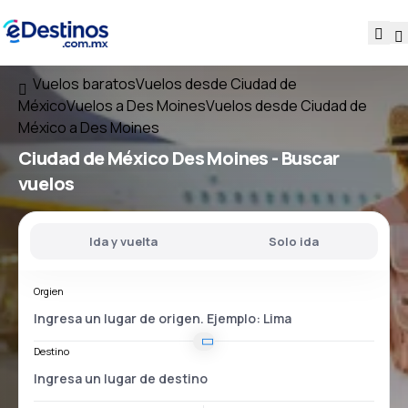
Vuelos baratos
Vuelos desde Ciudad de
México
Vuelos a Des Moines
Vuelos desde Ciudad de
México a Des Moines
Ciudad de México Des Moines
- Buscar
vuelos
Ida y vuelta
Solo ida
Orgien
Destino