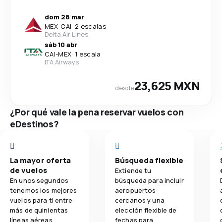
dom 28 mar
MEX
-
CAI
·
2 escalas
Delta Air Lines
sáb 10 abr
CAI
-
MEX
·
1 escala
ITA Airways
23,625 MXN
desde
¿Por qué vale la pena reservar vuelos con
eDestinos?
La mayor oferta
Búsqueda flexible
de vuelos
Extiende tu
En unos segundos
búsqueda para incluir
tenemos los mejores
aeropuertos
vuelos para ti entre
cercanos y una
más de quinientas
elección flexible de
líneas aéreas.
fechas para