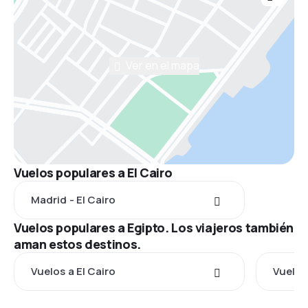
Ver en el mapa
Vuelos populares a El Cairo
Madrid - El Cairo
Vuelos populares a Egipto. Los viajeros también
aman estos destinos.
Vuelos a El Cairo
Vuelos