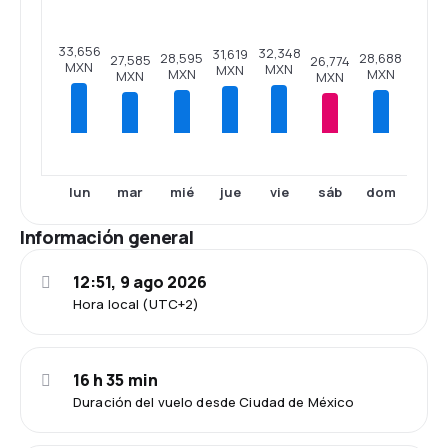
33,656
32,348
31,619
28,688
28,595
27,585
26,774
MXN
MXN
MXN
MXN
MXN
MXN
MXN
lun
mar
mié
jue
vie
sáb
dom
Información general
12:51, 9 ago 2026
Hora local (UTC+2)
16 h 35 min
Duración del vuelo desde Ciudad de México