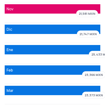
Nov
21,581 MXN
Dic
21,747 MXN
Ene
25,433 
Feb
23,366 MXN
Mar
23,373 MXN