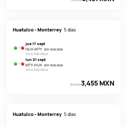
Huatulco
-
Monterrey
5 días
jue 17 sept
HUX
-
MTY
·
sin escala
Viva Aerobus
lun 21 sept
MTY
-
HUX
·
sin escala
Viva Aerobus
3,455 MXN
desde
Huatulco
-
Monterrey
5 días