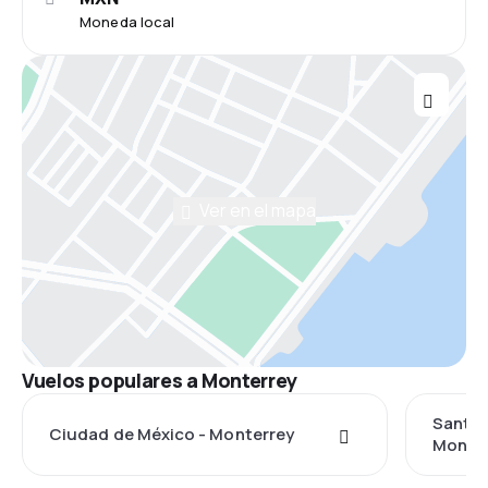
Moneda local
Ver en el mapa
Vuelos populares a Monterrey
Santia
Ciudad de México - Monterrey
Monte