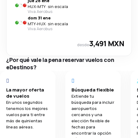
jue 28 ene
HUX
-
MTY
·
sin escala
Viva Aerobus
dom 31 ene
MTY
-
HUX
·
sin escala
Viva Aerobus
3,491 MXN
desde
¿Por qué vale la pena reservar vuelos con
eDestinos?
La mayor oferta
Búsqueda flexible
de vuelos
Extiende tu
En unos segundos
búsqueda para incluir
tenemos los mejores
aeropuertos
vuelos para ti entre
cercanos y una
más de quinientas
elección flexible de
líneas aéreas.
fechas para
encontrar la opción