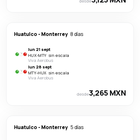
desde
Huatulco
-
Monterrey
8 días
lun 21 sept
HUX
-
MTY
·
sin escala
Viva Aerobus
lun 28 sept
MTY
-
HUX
·
sin escala
Viva Aerobus
3,265 MXN
desde
Huatulco
-
Monterrey
5 días