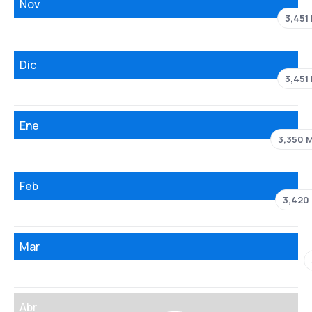
Nov
3,451
Dic
3,451
Ene
3,350 
Feb
3,420
Mar
Abr