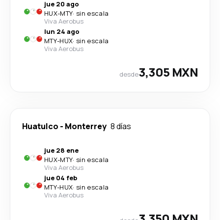
jue 20 ago
HUX
-
MTY
·
sin escala
Viva Aerobus
lun 24 ago
MTY
-
HUX
·
sin escala
Viva Aerobus
3,305 MXN
desde
Huatulco
-
Monterrey
8 días
jue 28 ene
HUX
-
MTY
·
sin escala
Viva Aerobus
jue 04 feb
MTY
-
HUX
·
sin escala
Viva Aerobus
3,350 MXN