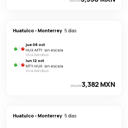
desde
Huatulco
-
Monterrey
5 días
jue 08 oct
HUX
-
MTY
·
sin escala
Viva Aerobus
lun 12 oct
MTY
-
HUX
·
sin escala
Viva Aerobus
3,382 MXN
desde
Huatulco
-
Monterrey
5 días