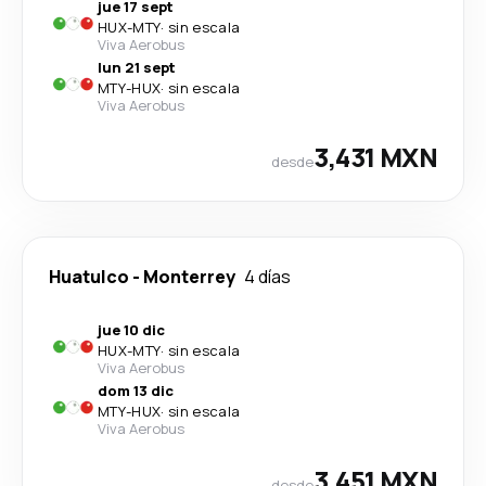
jue 17 sept
HUX
-
MTY
·
sin escala
Viva Aerobus
lun 21 sept
MTY
-
HUX
·
sin escala
Viva Aerobus
3,431 MXN
desde
Huatulco
-
Monterrey
4 días
jue 10 dic
HUX
-
MTY
·
sin escala
Viva Aerobus
dom 13 dic
MTY
-
HUX
·
sin escala
Viva Aerobus
3,451 MXN
desde