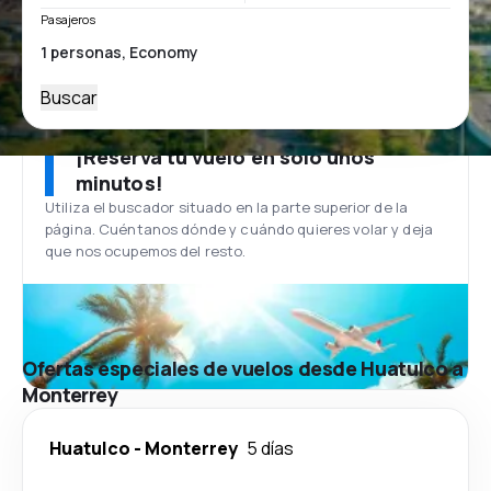
Pasajeros
Buscar
¡Reserva tu vuelo en solo unos
minutos!
Utiliza el buscador situado en la parte superior de la
página. Cuéntanos dónde y cuándo quieres volar y deja
que nos ocupemos del resto.
Ofertas especiales de vuelos desde Huatulco a
Monterrey
Huatulco
-
Monterrey
5 días