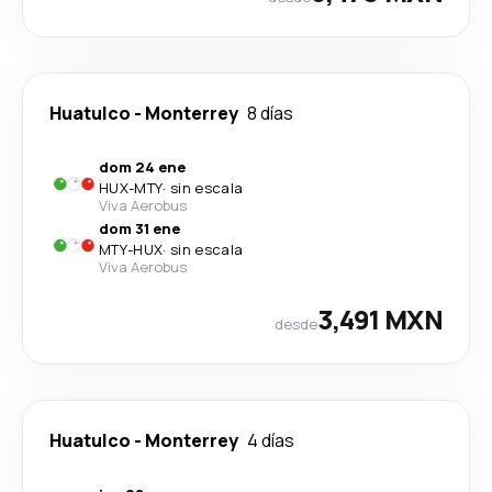
Huatulco
-
Monterrey
8 días
dom 24 ene
HUX
-
MTY
·
sin escala
Viva Aerobus
dom 31 ene
MTY
-
HUX
·
sin escala
Viva Aerobus
3,491 MXN
desde
Huatulco
-
Monterrey
4 días