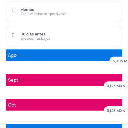
viernes
El día más barato para volar
30 días antes
precios más bajos
Ago
3,305 
Sept
3,125 MXN
Oct
3,125 MXN