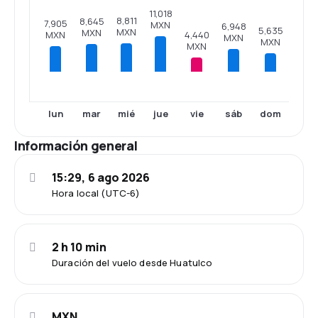
11,018
8,811
8,645
7,905
MXN
6,948
5,635
MXN
MXN
4,440
MXN
MXN
MXN
MXN
lun
mar
mié
jue
vie
sáb
dom
Información general
15:29, 6 ago 2026
Hora local (UTC-6)
2 h 10 min
Duración del vuelo desde Huatulco
MXN