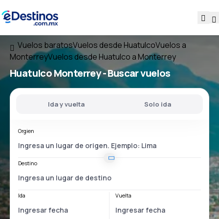
Vuelos baratos
Vuelos desde Huatulco
Vuelos a
Monterrey
Vuelos desde Huatulco a Monterrey
Huatulco Monterrey
- Buscar vuelos
Ida y vuelta
Solo ida
Orgien
Destino
Ida
Vuelta