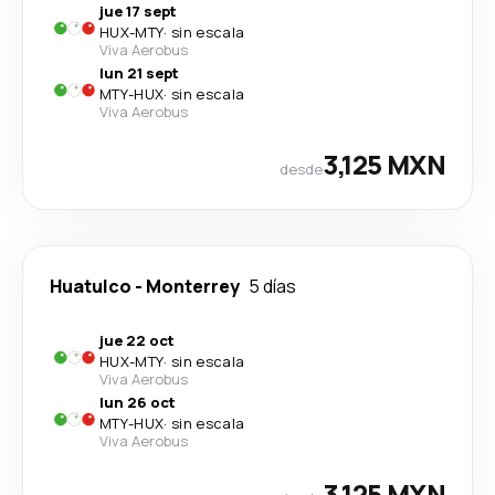
jue 17 sept
HUX
-
MTY
·
sin escala
Viva Aerobus
lun 21 sept
MTY
-
HUX
·
sin escala
Viva Aerobus
3,125 MXN
desde
Huatulco
-
Monterrey
5 días
jue 22 oct
HUX
-
MTY
·
sin escala
Viva Aerobus
lun 26 oct
MTY
-
HUX
·
sin escala
Viva Aerobus
3,125 MXN