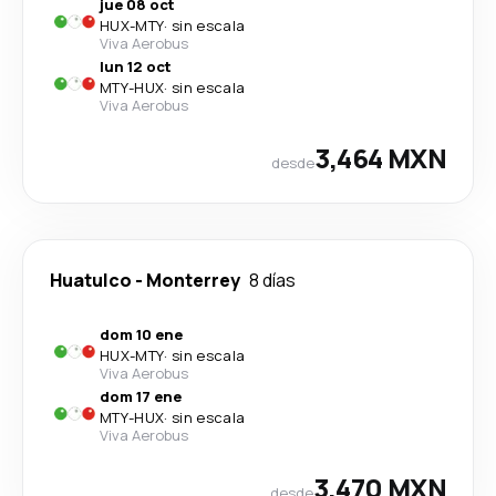
jue 08 oct
HUX
-
MTY
·
sin escala
Viva Aerobus
lun 12 oct
MTY
-
HUX
·
sin escala
Viva Aerobus
3,464 MXN
desde
Huatulco
-
Monterrey
8 días
dom 10 ene
HUX
-
MTY
·
sin escala
Viva Aerobus
dom 17 ene
MTY
-
HUX
·
sin escala
Viva Aerobus
3,470 MXN
desde