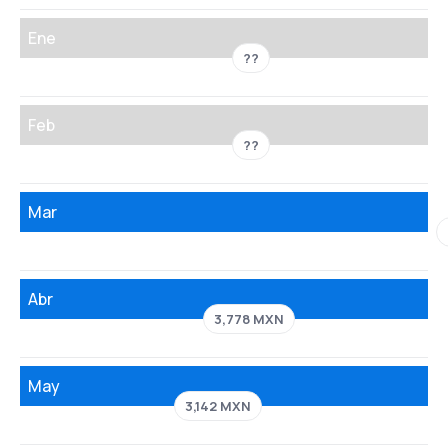
Ene
??
Feb
??
Mar
Abr
3,778 MXN
May
3,142 MXN