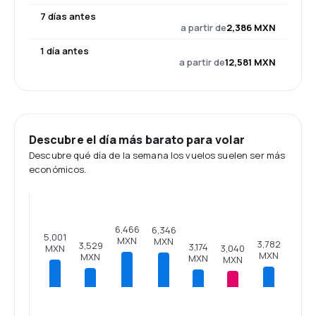
7 días antes
a partir de
2,386 MXN
1 día antes
a partir de
12,581 MXN
Descubre el día más barato para volar
Descubre qué día de la semana los vuelos suelen ser más
económicos.
6,466
6,346
5,001
MXN
MXN
3,782
3,529
3,174
3,040
MXN
MXN
MXN
MXN
MXN