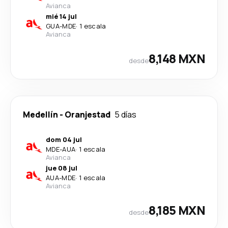
Avianca
mié 14 jul
GUA
-
MDE
·
1 escala
Avianca
8,148 MXN
desde
Medellín
-
Oranjestad
5 días
dom 04 jul
MDE
-
AUA
·
1 escala
Avianca
jue 08 jul
AUA
-
MDE
·
1 escala
Avianca
8,185 MXN
desde