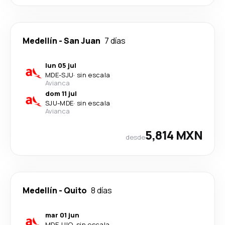
Medellín
-
San Juan
7 días
lun 05 jul
MDE
-
SJU
·
sin escala
Avianca
dom 11 jul
SJU
-
MDE
·
sin escala
Avianca
5,814 MXN
desde
Medellín
-
Quito
8 días
mar 01 jun
MDE
-
UIO
·
sin escala