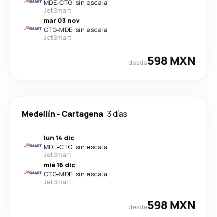
MDE
-
CTG
·
sin escala
JetSmart
mar 03 nov
CTG
-
MDE
·
sin escala
JetSmart
598 MXN
desde
Medellín
-
Cartagena
3 días
lun 14 dic
MDE
-
CTG
·
sin escala
JetSmart
mié 16 dic
CTG
-
MDE
·
sin escala
JetSmart
598 MXN
desde