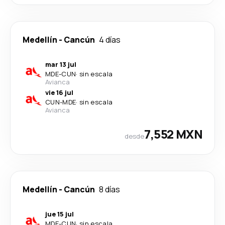
Medellín
-
Cancún
4 días
mar 13 jul
MDE
-
CUN
·
sin escala
Avianca
vie 16 jul
CUN
-
MDE
·
sin escala
Avianca
7,552 MXN
desde
Medellín
-
Cancún
8 días
jue 15 jul
MDE
-
CUN
·
sin escala