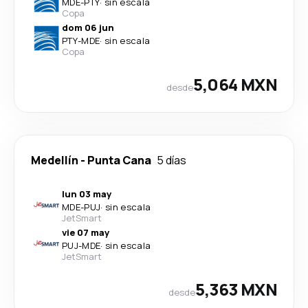
MDE
-
PTY
·
sin escala
Copa
dom 06 jun
PTY
-
MDE
·
sin escala
Copa
5,064 MXN
desde
Medellín
-
Punta Cana
5 días
lun 03 may
MDE
-
PUJ
·
sin escala
JetSmart
vie 07 may
PUJ
-
MDE
·
sin escala
JetSmart
5,363 MXN
desde