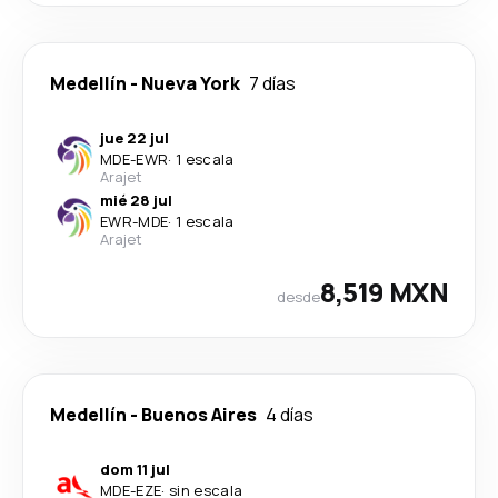
Medellín
-
Nueva York
7 días
jue 22 jul
MDE
-
EWR
·
1 escala
Arajet
mié 28 jul
EWR
-
MDE
·
1 escala
Arajet
8,519 MXN
desde
Medellín
-
Buenos Aires
4 días
dom 11 jul
MDE
-
EZE
·
sin escala