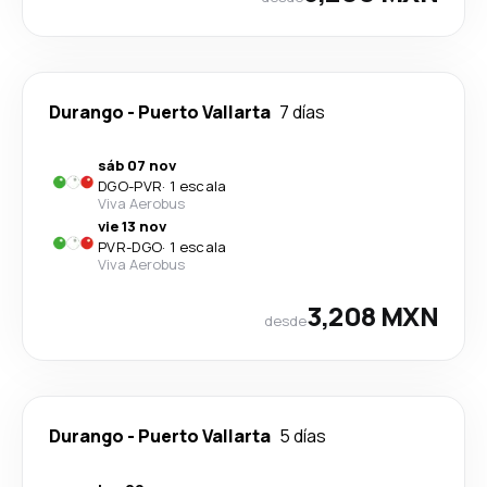
Durango
-
Puerto Vallarta
7 días
sáb 07 nov
DGO
-
PVR
·
1 escala
Viva Aerobus
vie 13 nov
PVR
-
DGO
·
1 escala
Viva Aerobus
3,208 MXN
desde
Durango
-
Puerto Vallarta
5 días