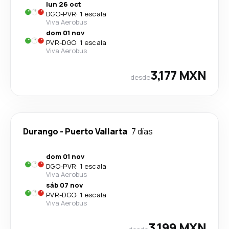
lun 26 oct
DGO
-
PVR
·
1 escala
Viva Aerobus
dom 01 nov
PVR
-
DGO
·
1 escala
Viva Aerobus
3,177 MXN
desde
Durango
-
Puerto Vallarta
7 días
dom 01 nov
DGO
-
PVR
·
1 escala
Viva Aerobus
sáb 07 nov
PVR
-
DGO
·
1 escala
Viva Aerobus
3,199 MXN