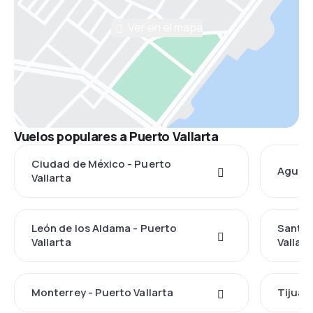
Ver en el mapa
Vuelos populares a Puerto Vallarta
Ciudad de México - Puerto
Aguasc
Vallarta
León de los Aldama - Puerto
Santia
Vallarta
Vallart
Monterrey - Puerto Vallarta
Tijuana