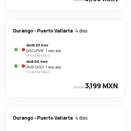
Durango
-
Puerto Vallarta
4 días
dom 01 nov
DGO
-
PVR
·
1 escala
Viva Aerobus
mié 04 nov
PVR
-
DGO
·
1 escala
Viva Aerobus
3,199 MXN
desde
Durango
-
Puerto Vallarta
4 días