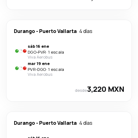
Durango
-
Puerto Vallarta
4 días
sáb 16 ene
DGO
-
PVR
·
1 escala
Viva Aerobus
mar 19 ene
PVR
-
DGO
·
1 escala
Viva Aerobus
3,220 MXN
desde
Durango
-
Puerto Vallarta
4 días