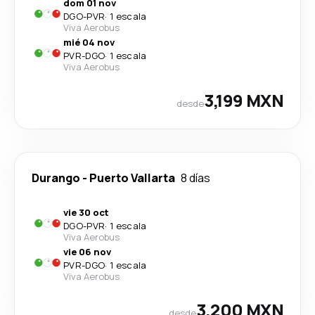
dom 01 nov
DGO
-
PVR
·
1 escala
Viva Aerobus
mié 04 nov
PVR
-
DGO
·
1 escala
Viva Aerobus
3,199 MXN
desde
Durango
-
Puerto Vallarta
8 días
vie 30 oct
DGO
-
PVR
·
1 escala
Viva Aerobus
vie 06 nov
PVR
-
DGO
·
1 escala
Viva Aerobus
3,200 MXN
desde