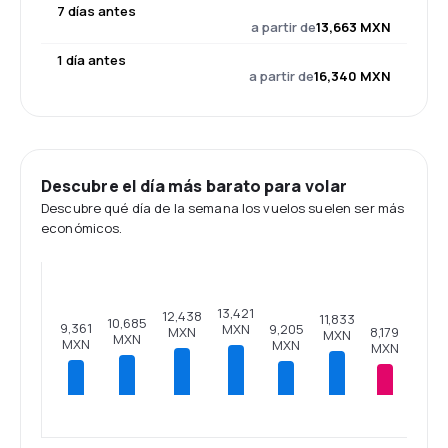
7 días antes
a partir de
13,663 MXN
1 día antes
a partir de
16,340 MXN
Descubre el día más barato para volar
Descubre qué día de la semana los vuelos suelen ser más
económicos.
13,421
12,438
11,833
10,685
9,361
9,205
MXN
MXN
8,179
MXN
MXN
MXN
MXN
MXN