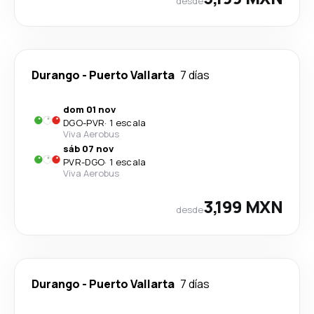
desde
Durango
-
Puerto Vallarta
7 días
dom 01 nov
DGO
-
PVR
·
1 escala
Viva Aerobus
sáb 07 nov
PVR
-
DGO
·
1 escala
Viva Aerobus
3,199 MXN
desde
Durango
-
Puerto Vallarta
7 días