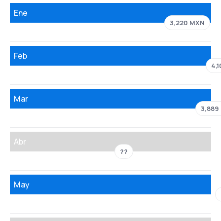
Ene
3,220 MXN
Feb
4,
Mar
3,889
Abr
??
May