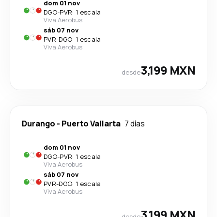
dom 01 nov
DGO
-
PVR
·
1 escala
Viva Aerobus
sáb 07 nov
PVR
-
DGO
·
1 escala
Viva Aerobus
3,199 MXN
desde
Durango
-
Puerto Vallarta
7 días
dom 01 nov
DGO
-
PVR
·
1 escala
Viva Aerobus
sáb 07 nov
PVR
-
DGO
·
1 escala
Viva Aerobus
3,199 MXN
desde