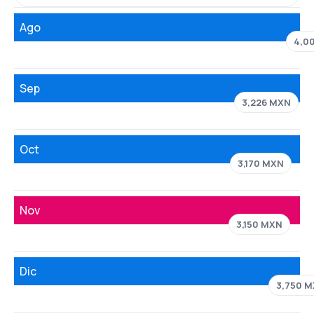
Ago
4,0
Sep
3,226 MXN
Oct
3,170 MXN
Nov
3,150 MXN
Dic
3,750 