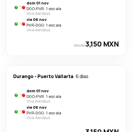
dom 01 nov
DGO
-
PVR
·
1 escala
Viva Aerobus
vie 06 nov
PVR
-
DGO
·
1 escala
Viva Aerobus
3,150 MXN
desde
Durango
-
Puerto Vallarta
6 días
dom 01 nov
DGO
-
PVR
·
1 escala
Viva Aerobus
vie 06 nov
PVR
-
DGO
·
1 escala
Viva Aerobus
3,150 MXN