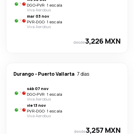
DGO
-
PVR
·
1 escala
Viva Aerobus
mar 03 nov
PVR
-
DGO
·
1 escala
Viva Aerobus
3,226 MXN
desde
Durango
-
Puerto Vallarta
7 días
sáb 07 nov
DGO
-
PVR
·
1 escala
Viva Aerobus
vie 13 nov
PVR
-
DGO
·
1 escala
Viva Aerobus
3,257 MXN
desde