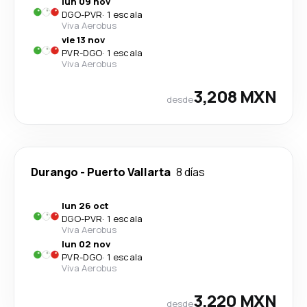
lun 09 nov
DGO
-
PVR
·
1 escala
Viva Aerobus
vie 13 nov
PVR
-
DGO
·
1 escala
Viva Aerobus
3,208 MXN
desde
Durango
-
Puerto Vallarta
8 días
lun 26 oct
DGO
-
PVR
·
1 escala
Viva Aerobus
lun 02 nov
PVR
-
DGO
·
1 escala
Viva Aerobus
3,220 MXN
desde