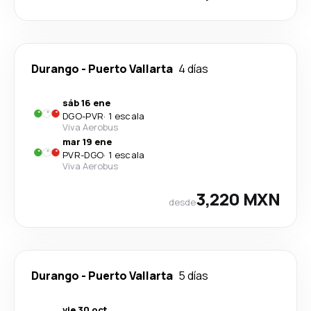
Durango
-
Puerto Vallarta
4 días
sáb 16 ene
DGO
-
PVR
·
1 escala
Viva Aerobus
mar 19 ene
PVR
-
DGO
·
1 escala
Viva Aerobus
3,220 MXN
desde
Durango
-
Puerto Vallarta
5 días
vie 30 oct