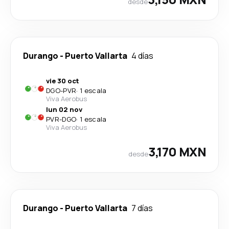
desde
Durango
-
Puerto Vallarta
4 días
vie 30 oct
DGO
-
PVR
·
1 escala
Viva Aerobus
lun 02 nov
PVR
-
DGO
·
1 escala
Viva Aerobus
3,170 MXN
desde
Durango
-
Puerto Vallarta
7 días