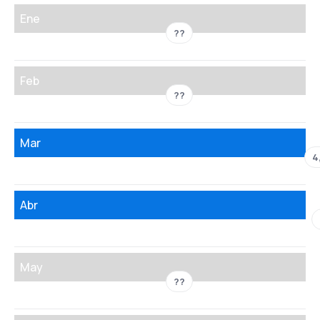
Ene
??
Feb
??
Mar
4
Abr
May
??