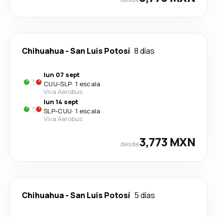
Chihuahua
-
San Luis Potosí
8 días
lun 07 sept
CUU
-
SLP
·
1 escala
Viva Aerobus
lun 14 sept
SLP
-
CUU
·
1 escala
Viva Aerobus
3,773 MXN
desde
Chihuahua
-
San Luis Potosí
5 días