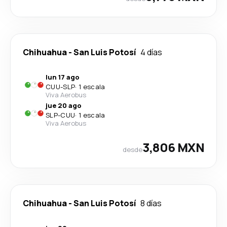
Chihuahua
-
San Luis Potosí
4 días
lun 17 ago
CUU
-
SLP
·
1 escala
Viva Aerobus
jue 20 ago
SLP
-
CUU
·
1 escala
Viva Aerobus
3,806 MXN
desde
Chihuahua
-
San Luis Potosí
8 días