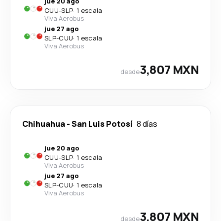
jue 20 ago
CUU
-
SLP
·
1 escala
Viva Aerobus
jue 27 ago
SLP
-
CUU
·
1 escala
Viva Aerobus
3,807 MXN
desde
Chihuahua
-
San Luis Potosí
8 días
jue 20 ago
CUU
-
SLP
·
1 escala
Viva Aerobus
jue 27 ago
SLP
-
CUU
·
1 escala
Viva Aerobus
3,807 MXN
desde