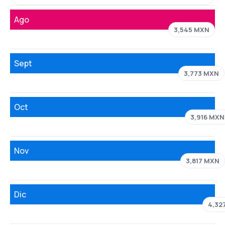
Ago
3,545 MXN
Sept
3,773 MXN
Oct
3,916 MXN
Nov
3,817 MXN
Dic
4,32