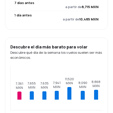
7 días antes
a partir de
8,715 MXN
1 día antes
a partir de
10,485 MXN
Descubre el día más barato para volar
Descubre qué día de la semana los vuelos suelen ser más
económicos.
11,520
8,868
8,090
7,941
MXN
7,655
7,635
7,361
MXN
MXN
MXN
MXN
MXN
MXN