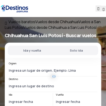
Vuelos baratos
Vuelos desde Chihuahua
Vuelos a San
Luis Potosí
Vuelos desde Chihuahua a San Luis Potosí
Chihuahua San Luis Potosí
- Buscar vuelos
Ida y vuelta
Solo ida
Orgien
Destino
Ida
Vuelta