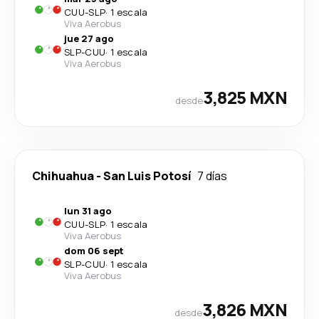
CUU
-
SLP
·
1 escala
Viva Aerobus
jue 27 ago
SLP
-
CUU
·
1 escala
Viva Aerobus
3,825 MXN
desde
Chihuahua
-
San Luis Potosí
7 días
lun 31 ago
CUU
-
SLP
·
1 escala
Viva Aerobus
dom 06 sept
SLP
-
CUU
·
1 escala
Viva Aerobus
3,826 MXN
desde