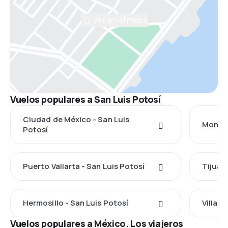
Ver en el mapa
Vuelos populares a San Luis Potosí
Ciudad de México - San Luis
Monter
Potosí
Puerto Vallarta - San Luis Potosí
Tijuan
Hermosillo - San Luis Potosí
Villah
Vuelos populares a México. Los viajeros