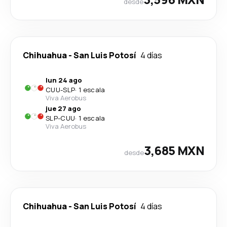
desde
Chihuahua
-
San Luis Potosí
4 días
lun 24 ago
CUU
-
SLP
·
1 escala
Viva Aerobus
jue 27 ago
SLP
-
CUU
·
1 escala
Viva Aerobus
3,685 MXN
desde
Chihuahua
-
San Luis Potosí
4 días