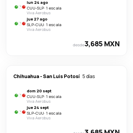
lun 24 ago
CUU
-
SLP
·
1 escala
Viva Aerobus
jue 27 ago
SLP
-
CUU
·
1 escala
Viva Aerobus
3,685 MXN
desde
Chihuahua
-
San Luis Potosí
5 días
dom 20 sept
CUU
-
SLP
·
1 escala
Viva Aerobus
jue 24 sept
SLP
-
CUU
·
1 escala
Viva Aerobus
3,685 MXN