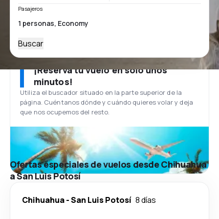
Pasajeros
Buscar
¡Reserva tu vuelo en solo unos
minutos!
Utiliza el buscador situado en la parte superior de la
página. Cuéntanos dónde y cuándo quieres volar y deja
que nos ocupemos del resto.
Ofertas especiales de vuelos desde Chihuahua
a San Luis Potosí
Chihuahua
-
San Luis Potosí
8 días