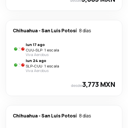
desde
Chihuahua
-
San Luis Potosí
8 días
lun 17 ago
CUU
-
SLP
·
1 escala
Viva Aerobus
lun 24 ago
SLP
-
CUU
·
1 escala
Viva Aerobus
3,773 MXN
desde
Chihuahua
-
San Luis Potosí
8 días