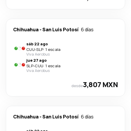
Chihuahua
-
San Luis Potosí
6 días
sáb 22 ago
CUU
-
SLP
·
1 escala
Viva Aerobus
jue 27 ago
SLP
-
CUU
·
1 escala
Viva Aerobus
3,807 MXN
desde
Chihuahua
-
San Luis Potosí
6 días