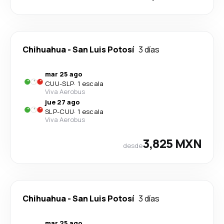
Chihuahua
-
San Luis Potosí
3 días
mar 25 ago
CUU
-
SLP
·
1 escala
Viva Aerobus
jue 27 ago
SLP
-
CUU
·
1 escala
Viva Aerobus
3,825 MXN
desde
Chihuahua
-
San Luis Potosí
3 días
mar 25 ago