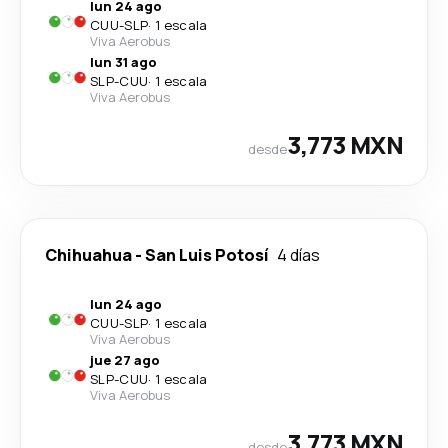
lun 24 ago
CUU
-
SLP
·
1 escala
Viva Aerobus
lun 31 ago
SLP
-
CUU
·
1 escala
Viva Aerobus
3,773 MXN
desde
Chihuahua
-
San Luis Potosí
4 días
lun 24 ago
CUU
-
SLP
·
1 escala
Viva Aerobus
jue 27 ago
SLP
-
CUU
·
1 escala
Viva Aerobus
3,773 MXN
desde