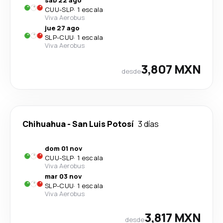
sáb 22 ago
CUU
-
SLP
·
1 escala
Viva Aerobus
jue 27 ago
SLP
-
CUU
·
1 escala
Viva Aerobus
3,807 MXN
desde
Chihuahua
-
San Luis Potosí
3 días
dom 01 nov
CUU
-
SLP
·
1 escala
Viva Aerobus
mar 03 nov
SLP
-
CUU
·
1 escala
Viva Aerobus
3,817 MXN
desde