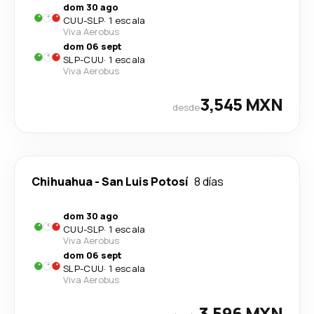
dom 30 ago
CUU
-
SLP
·
1 escala
Viva Aerobus
dom 06 sept
SLP
-
CUU
·
1 escala
Viva Aerobus
3,545 MXN
desde
Chihuahua
-
San Luis Potosí
8 días
dom 30 ago
CUU
-
SLP
·
1 escala
Viva Aerobus
dom 06 sept
SLP
-
CUU
·
1 escala
Viva Aerobus
3,596 MXN