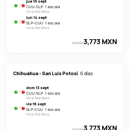
jue 10 sept
CUU
-
SLP
·
1 escala
Viva Aerobus
lun 14 sept
SLP
-
CUU
·
1 escala
Viva Aerobus
3,773 MXN
desde
Chihuahua
-
San Luis Potosí
6 días
dom 13 sept
CUU
-
SLP
·
1 escala
Viva Aerobus
vie 18 sept
SLP
-
CUU
·
1 escala
Viva Aerobus
3,773 MXN
desde