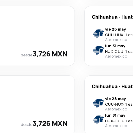
Chihuahua
-
Huat
vie 28 may
CUU
-
HUX
·
1 e
Aeromexico
lun 31 may
3,726 MXN
HUX
-
CUU
·
1 e
desde
Aeromexico
Chihuahua
-
Huat
vie 28 may
CUU
-
HUX
·
1 e
Aeromexico
lun 31 may
3,726 MXN
HUX
-
CUU
·
1 e
desde
Aeromexico