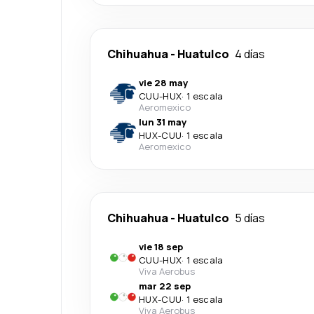
Chihuahua
-
Huatulco
4 días
vie 28 may
CUU
-
HUX
·
1 escala
Aeromexico
lun 31 may
HUX
-
CUU
·
1 escala
Aeromexico
Chihuahua
-
Huatulco
5 días
vie 18 sep
CUU
-
HUX
·
1 escala
Viva Aerobus
mar 22 sep
HUX
-
CUU
·
1 escala
Viva Aerobus