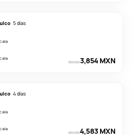
ulco
5 días
scala
scala
3,854 MXN
desde
ulco
4 días
scala
scala
4,583 MXN
desde