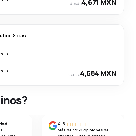
4,671 MXN
desde
ulco
8 días
scala
scala
4,684 MXN
desde
tinos?
idad
4.6
os
Más de 4950 opiniones de