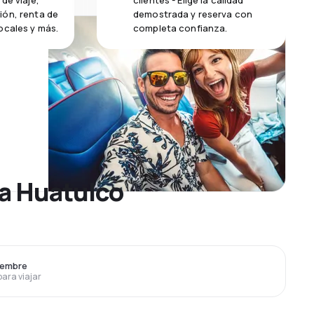
de viaje,
clientes - Elige la calidad
ión, renta de
demostrada y reserva con
ocales y más.
completa confianza.
 a Huatulco
iembre
para viajar