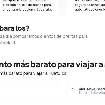
aeropuertos cercanos y una
adicionales: seguro 
elección flexible de fechas para
seguro de cancelac
encontrar la opción más barata.
auto, atracciones l
 baratos?
Cada día comparamos cientos de ofertas para
úbrelas!
to más barato para viajar a
más barato para viajar a Huatulco
Abril, Mayo, Sept
El mes más barato 