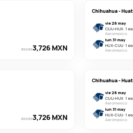
Chihuahua
-
Huat
vie 28 may
CUU
-
HUX
·
1 e
Aeromexico
lun 31 may
3,726 MXN
HUX
-
CUU
·
1 e
desde
Aeromexico
Chihuahua
-
Huat
vie 28 may
CUU
-
HUX
·
1 e
Aeromexico
lun 31 may
3,726 MXN
HUX
-
CUU
·
1 e
desde
Aeromexico