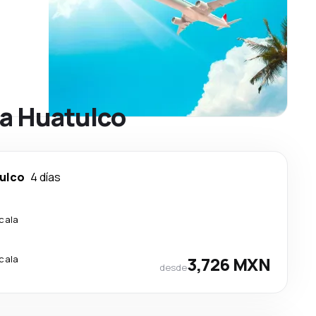
 a Huatulco
ulco
4 días
scala
scala
3,726 MXN
desde