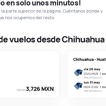
lo en solo unos minutos!
n la parte superior de la página. Cuéntanos dónde y
que nos ocupemos del resto.
 de vuelos desde Chihuahua
Chihuahua
-
Huat
vie 28 may
CUU
-
HUX
·
1 e
Aeromexico
lun 31 may
3,726 MXN
HUX
-
CUU
·
1 e
desde
Aeromexico