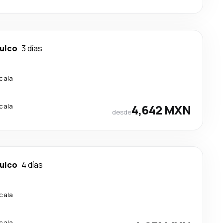
ulco
3 días
scala
scala
4,642 MXN
desde
ulco
4 días
scala
scala