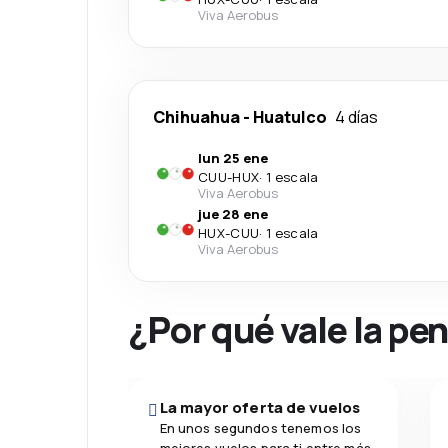
Viva Aerobus
Chihuahua
-
Huatulco
4 días
lun 25 ene
CUU
-
HUX
·
1 escala
Viva Aerobus
jue 28 ene
HUX
-
CUU
·
1 escala
Viva Aerobus
¿Por qué vale la pe
La mayor oferta de vuelos
En unos segundos tenemos los