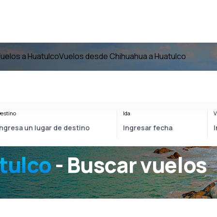
uelos a Huatulco
Vuelos desde Chihuahua a Huatulco
estino
Ida
V
tulco
- Buscar vuelos