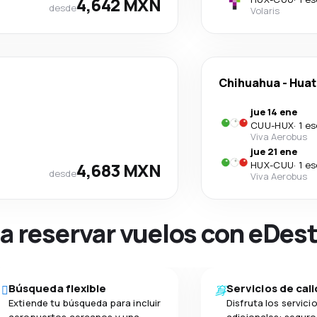
4,642 MXN
desde
Volaris
Chihuahua
-
Huat
jue 14 ene
CUU
-
HUX
·
1 e
Viva Aerobus
jue 21 ene
4,683 MXN
HUX
-
CUU
·
1 e
desde
Viva Aerobus
na reservar vuelos con eDes
Búsqueda flexible
Servicios de cal
Extiende tu búsqueda para incluir
Disfruta los servici