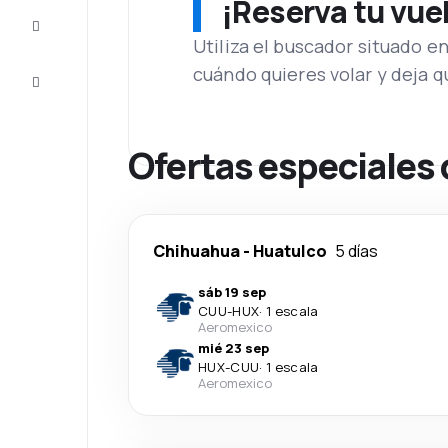
¡Reserva tu vue
Inspiración
y consejos
Utiliza el buscador situado e
cuándo quieres volar y deja 
Atención
al cliente
Ofertas especiales
Chihuahua
-
Huatulco
5 días
sáb 19 sep
CUU
-
HUX
·
1 escala
Aeromexico
mié 23 sep
HUX
-
CUU
·
1 escala
Aeromexico