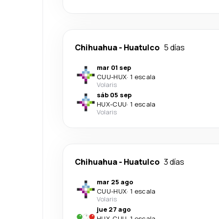
Chihuahua
-
Huatulco
5 días
mar 01 sep
CUU
-
HUX
·
1 escala
Volaris
sáb 05 sep
HUX
-
CUU
·
1 escala
Volaris
Chihuahua
-
Huatulco
3 días
mar 25 ago
CUU
-
HUX
·
1 escala
Volaris
jue 27 ago
HUX
-
CUU
·
1 escala