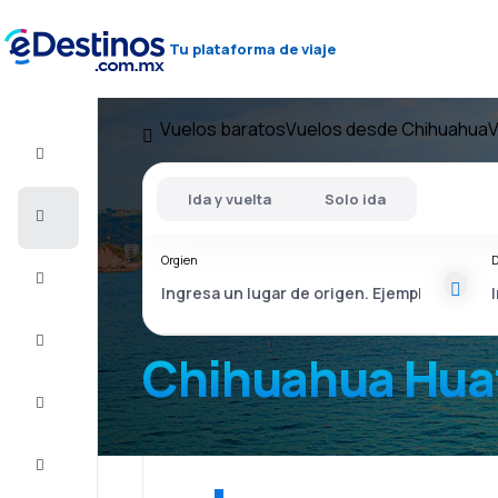
Tu plataforma de viaje
Vuelos baratos
Vuelos desde Chihuahua
V
Vuelo+Hotel
Ida y vuelta
Solo ida
Vuelos
baratos
Orgien
D
Viajes
Alojamientos
Chihuahua Hua
Ofertas
Completa
el viaje