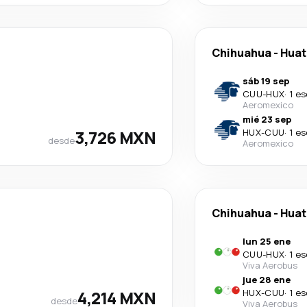
Chihuahua
-
Huat
sáb 19 sep
CUU
-
HUX
·
1 e
Aeromexico
mié 23 sep
3,726 MXN
HUX
-
CUU
·
1 e
desde
Aeromexico
Chihuahua
-
Huat
lun 25 ene
CUU
-
HUX
·
1 e
Viva Aerobus
jue 28 ene
4,214 MXN
HUX
-
CUU
·
1 e
desde
Viva Aerobus