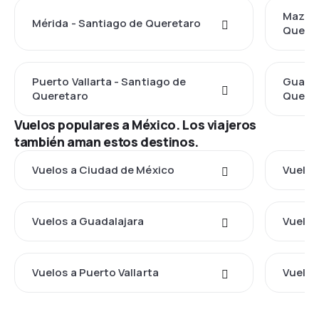
Mazatl
Mérida - Santiago de Queretaro
Quere
Puerto Vallarta - Santiago de
Guadal
Queretaro
Quere
Vuelos populares a México. Los viajeros
también aman estos destinos.
Vuelos a Ciudad de México
Vuelos
Vuelos a Guadalajara
Vuelos
Vuelos a Puerto Vallarta
Vuelos