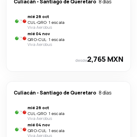
Culiacán
-
Santiago de Queretaro
8 días
mié 28 oct
CUL
-
QRO
·
1 escala
Viva Aerobus
mié 04 nov
QRO
-
CUL
·
1 escala
Viva Aerobus
2,765 MXN
desde
Culiacán
-
Santiago de Queretaro
8 días
mié 28 oct
CUL
-
QRO
·
1 escala
Viva Aerobus
mié 04 nov
QRO
-
CUL
·
1 escala
Viva Aerobus