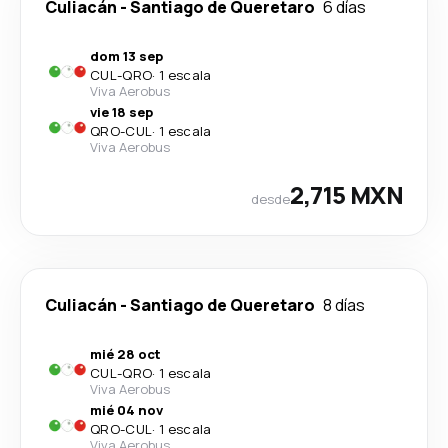
Culiacán
-
Santiago de Queretaro
6 días
dom 13 sep
CUL
-
QRO
·
1 escala
Viva Aerobus
vie 18 sep
QRO
-
CUL
·
1 escala
Viva Aerobus
2,715 MXN
desde
Culiacán
-
Santiago de Queretaro
8 días
mié 28 oct
CUL
-
QRO
·
1 escala
Viva Aerobus
mié 04 nov
QRO
-
CUL
·
1 escala
Viva Aerobus