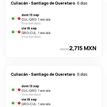
Culiacán
-
Santiago de Queretaro
6 días
dom 13 sep
CUL
-
QRO
·
1 escala
Viva Aerobus
vie 18 sep
QRO
-
CUL
·
1 escala
Viva Aerobus
2,715 MXN
desde
Culiacán
-
Santiago de Queretaro
6 días
dom 13 sep
CUL
-
QRO
·
1 escala
Viva Aerobus
vie 18 sep
QRO
-
CUL
·
1 escala