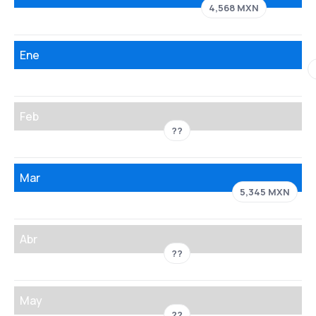
4,568 MXN
Ene
Feb
??
Mar
5,345 MXN
Abr
??
May
??