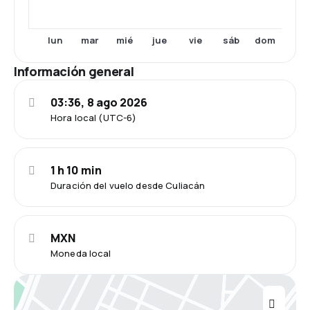
lun
mar
mié
jue
vie
sáb
dom
Información general
03:36, 8 ago 2026
Hora local (UTC-6)
1 h 10 min
Duración del vuelo desde Culiacán
MXN
Moneda local