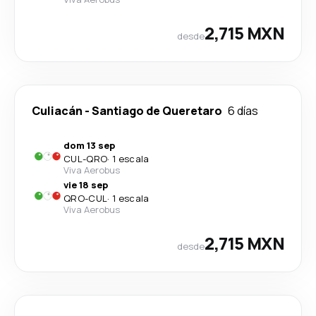
2,715 MXN
desde
Culiacán
-
Santiago de Queretaro
6 días
dom 13 sep
CUL
-
QRO
·
1 escala
Viva Aerobus
vie 18 sep
QRO
-
CUL
·
1 escala
Viva Aerobus
2,715 MXN
desde