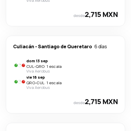
Viva Aerobus
2,715 MXN
desde
Culiacán
-
Santiago de Queretaro
6 días
dom 13 sep
CUL
-
QRO
·
1 escala
Viva Aerobus
vie 18 sep
QRO
-
CUL
·
1 escala
Viva Aerobus
2,715 MXN
desde