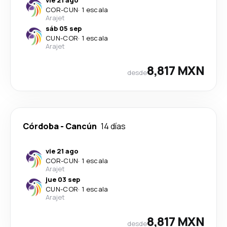
vie 21 ago
COR
-
CUN
·
1 escala
Arajet
sáb 05 sep
CUN
-
COR
·
1 escala
Arajet
8,817 MXN
desde
Córdoba
-
Cancún
14 días
vie 21 ago
COR
-
CUN
·
1 escala
Arajet
jue 03 sep
CUN
-
COR
·
1 escala
Arajet
8,817 MXN
desde