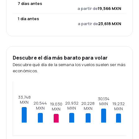
7 días antes
a partir de
19,566 MXN
1 día antes
a partir de
23,618 MXN
Descubre el día más barato para volar
Descubre qué día de la semana los vuelos suelen ser más
económicos.
33,748
30,134
MXN
20,932
20,544
20,228
MXN
19,232
19,030
MXN
MXN
MXN
MXN
MXN