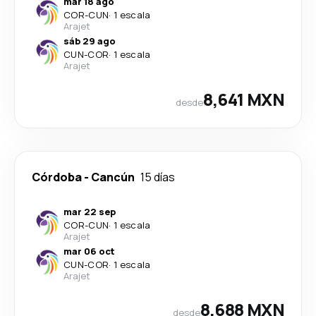
mar 18 ago
COR
-
CUN
·
1 escala
Arajet
sáb 29 ago
CUN
-
COR
·
1 escala
Arajet
8,641 MXN
desde
Córdoba
-
Cancún
15 días
mar 22 sep
COR
-
CUN
·
1 escala
Arajet
mar 06 oct
CUN
-
COR
·
1 escala
Arajet
8,688 MXN
desde