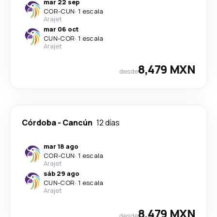
mar 22 sep
COR
-
CUN
·
1 escala
Arajet
mar 06 oct
CUN
-
COR
·
1 escala
Arajet
8,479 MXN
desde
Córdoba
-
Cancún
12 días
mar 18 ago
COR
-
CUN
·
1 escala
Arajet
sáb 29 ago
CUN
-
COR
·
1 escala
Arajet
8,479 MXN
desde