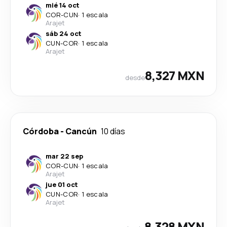
mié 14 oct
COR
-
CUN
·
1 escala
Arajet
sáb 24 oct
CUN
-
COR
·
1 escala
Arajet
8,327 MXN
desde
Córdoba
-
Cancún
10 días
mar 22 sep
COR
-
CUN
·
1 escala
Arajet
jue 01 oct
CUN
-
COR
·
1 escala
Arajet
8,328 MXN