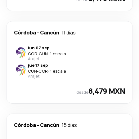
Córdoba
-
Cancún
11 días
lun 07 sep
COR
-
CUN
·
1 escala
Arajet
jue 17 sep
CUN
-
COR
·
1 escala
Arajet
8,479 MXN
desde
Córdoba
-
Cancún
15 días