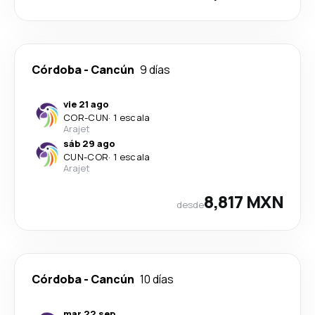
Córdoba
-
Cancún
9 días
vie 21 ago
COR
-
CUN
·
1 escala
Arajet
sáb 29 ago
CUN
-
COR
·
1 escala
Arajet
8,817 MXN
desde
Córdoba
-
Cancún
10 días
mar 22 sep