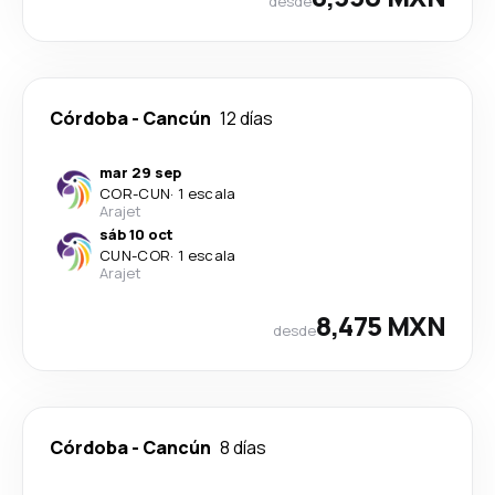
desde
Córdoba
-
Cancún
12 días
mar 29 sep
COR
-
CUN
·
1 escala
Arajet
sáb 10 oct
CUN
-
COR
·
1 escala
Arajet
8,475 MXN
desde
Córdoba
-
Cancún
8 días