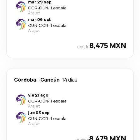
mar 29 sep
COR
-
CUN
·
1 escala
Arajet
mar 06 oct
CUN
-
COR
·
1 escala
Arajet
8,475 MXN
desde
Córdoba
-
Cancún
14 días
vie 21 ago
COR
-
CUN
·
1 escala
Arajet
jue 03 sep
CUN
-
COR
·
1 escala
Arajet
8,479 MXN
desde