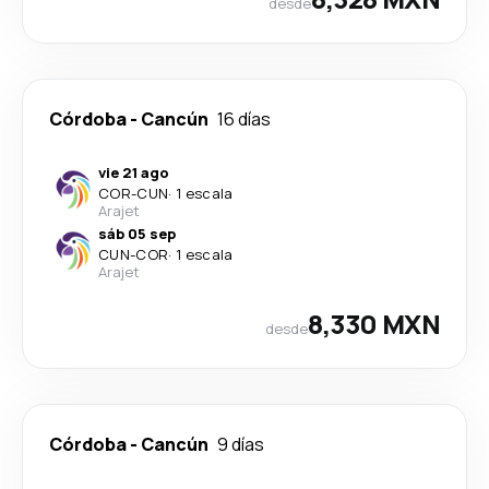
desde
Córdoba
-
Cancún
16 días
vie 21 ago
COR
-
CUN
·
1 escala
Arajet
sáb 05 sep
CUN
-
COR
·
1 escala
Arajet
8,330 MXN
desde
Córdoba
-
Cancún
9 días