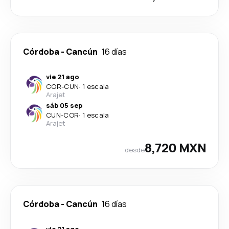
Córdoba
-
Cancún
16 días
vie 21 ago
COR
-
CUN
·
1 escala
Arajet
sáb 05 sep
CUN
-
COR
·
1 escala
Arajet
8,720 MXN
desde
Córdoba
-
Cancún
16 días