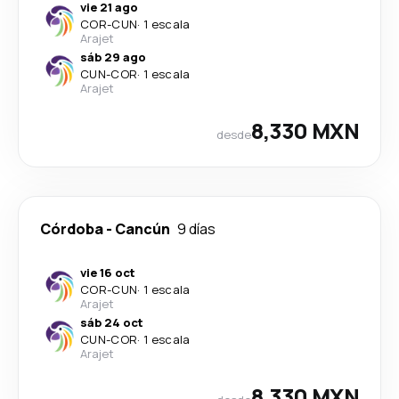
vie 21 ago
COR
-
CUN
·
1 escala
Arajet
sáb 29 ago
CUN
-
COR
·
1 escala
Arajet
8,330 MXN
desde
Córdoba
-
Cancún
9 días
vie 16 oct
COR
-
CUN
·
1 escala
Arajet
sáb 24 oct
CUN
-
COR
·
1 escala
Arajet
8,330 MXN