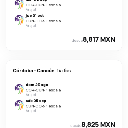
COR
-
CUN
·
1 escala
Arajet
jue 01 oct
CUN
-
COR
·
1 escala
Arajet
8,817 MXN
desde
Córdoba
-
Cancún
14 días
dom 23 ago
COR
-
CUN
·
1 escala
Arajet
sáb 05 sep
CUN
-
COR
·
1 escala
Arajet
8,825 MXN
desde