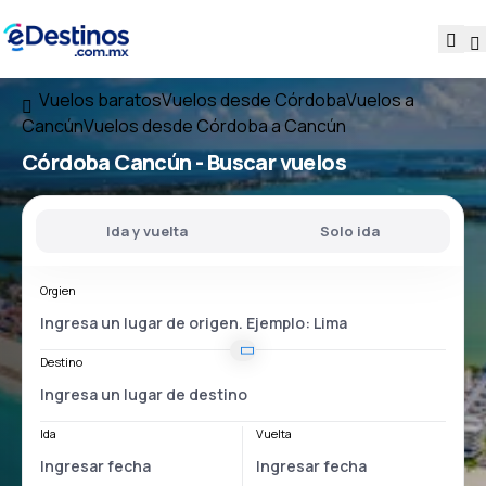
Vuelos baratos
Vuelos desde Córdoba
Vuelos a
Cancún
Vuelos desde Córdoba a Cancún
Córdoba Cancún
- Buscar vuelos
Ida y vuelta
Solo ida
Orgien
Destino
Ida
Vuelta