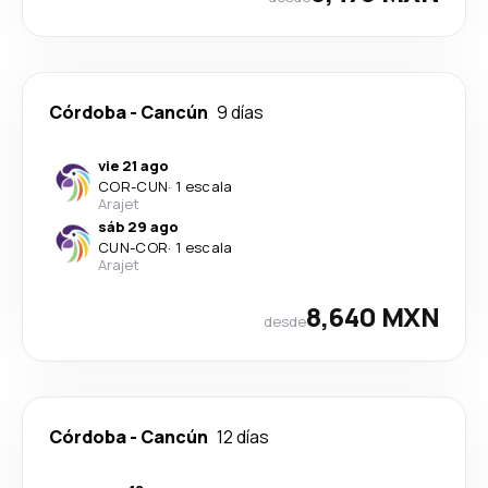
Córdoba
-
Cancún
9 días
vie 21 ago
COR
-
CUN
·
1 escala
Arajet
sáb 29 ago
CUN
-
COR
·
1 escala
Arajet
8,640 MXN
desde
Córdoba
-
Cancún
12 días