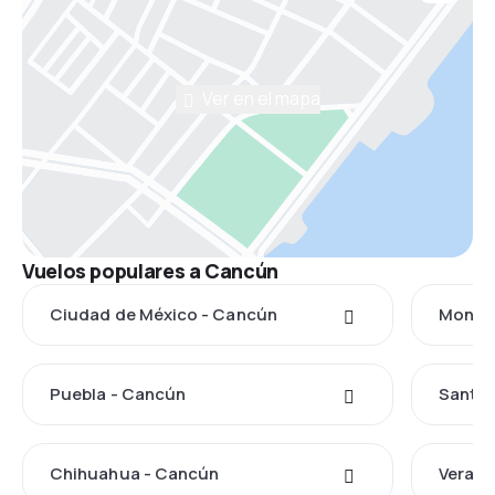
Ver en el mapa
Vuelos populares a Cancún
Ciudad de México - Cancún
Monter
Puebla - Cancún
Santia
Chihuahua - Cancún
Veracr