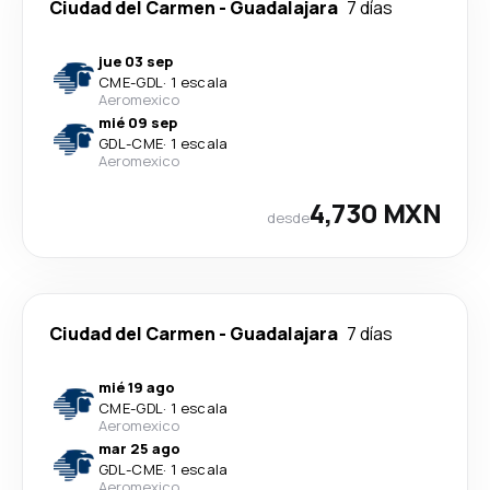
Ciudad del Carmen
-
Guadalajara
7 días
jue 03 sep
CME
-
GDL
·
1 escala
Aeromexico
mié 09 sep
GDL
-
CME
·
1 escala
Aeromexico
4,730 MXN
desde
Ciudad del Carmen
-
Guadalajara
7 días
mié 19 ago
CME
-
GDL
·
1 escala
Aeromexico
mar 25 ago
GDL
-
CME
·
1 escala
Aeromexico