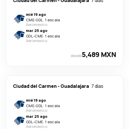
Ciudad del Carmen
-
Guadalajara
7 días
mié 19 ago
CME
-
GDL
·
1 escala
Aeromexico
mar 25 ago
GDL
-
CME
·
1 escala
Aeromexico
5,489 MXN
desde
Ciudad del Carmen
-
Guadalajara
7 días
mié 19 ago
CME
-
GDL
·
1 escala
Aeromexico
mar 25 ago
GDL
-
CME
·
1 escala
Aeromexico