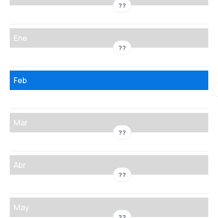
??
Ene
??
Feb
Mar
??
Abr
??
May
??