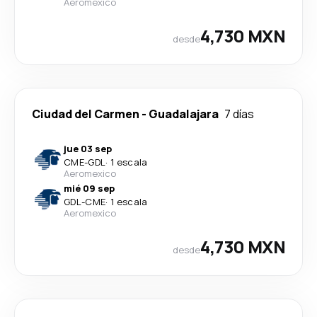
Aeromexico
4,730 MXN
desde
Ciudad del Carmen
-
Guadalajara
7 días
jue 03 sep
CME
-
GDL
·
1 escala
Aeromexico
mié 09 sep
GDL
-
CME
·
1 escala
Aeromexico
4,730 MXN
desde