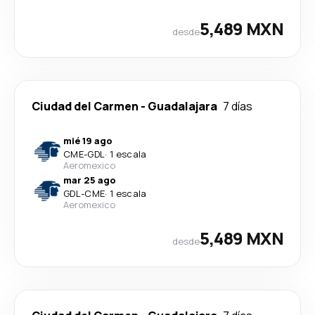
5,489 MXN
desde
Ciudad del Carmen
-
Guadalajara
7 días
mié 19 ago
CME
-
GDL
·
1 escala
Aeromexico
mar 25 ago
GDL
-
CME
·
1 escala
Aeromexico
5,489 MXN
desde