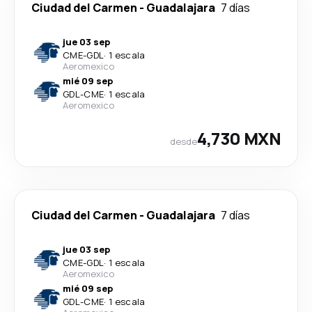
Ciudad del Carmen
-
Guadalajara
7 días
jue 03 sep
CME
-
GDL
·
1 escala
Aeromexico
mié 09 sep
GDL
-
CME
·
1 escala
Aeromexico
4,730 MXN
desde
Ciudad del Carmen
-
Guadalajara
7 días
jue 03 sep
CME
-
GDL
·
1 escala
Aeromexico
mié 09 sep
GDL
-
CME
·
1 escala