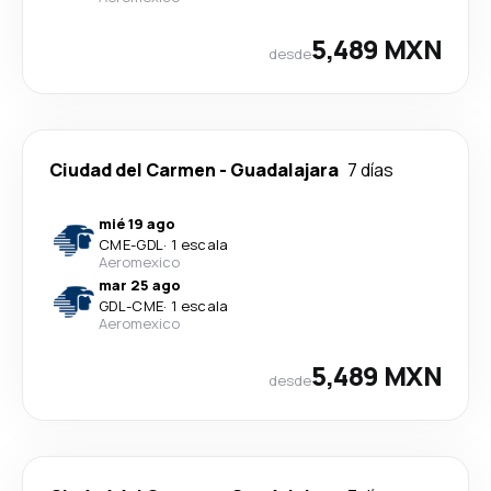
5,489 MXN
desde
Ciudad del Carmen
-
Guadalajara
7 días
mié 19 ago
CME
-
GDL
·
1 escala
Aeromexico
mar 25 ago
GDL
-
CME
·
1 escala
Aeromexico
5,489 MXN
desde