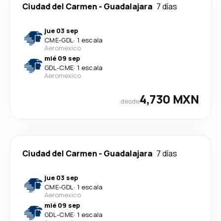
Ciudad del Carmen
-
Guadalajara
7 días
jue 03 sep
CME
-
GDL
·
1 escala
Aeromexico
mié 09 sep
GDL
-
CME
·
1 escala
Aeromexico
4,730 MXN
desde
Ciudad del Carmen
-
Guadalajara
7 días
jue 03 sep
CME
-
GDL
·
1 escala
Aeromexico
mié 09 sep
GDL
-
CME
·
1 escala