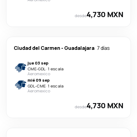
4,730 MXN
desde
Ciudad del Carmen
-
Guadalajara
7 días
jue 03 sep
CME
-
GDL
·
1 escala
Aeromexico
mié 09 sep
GDL
-
CME
·
1 escala
Aeromexico
4,730 MXN
desde