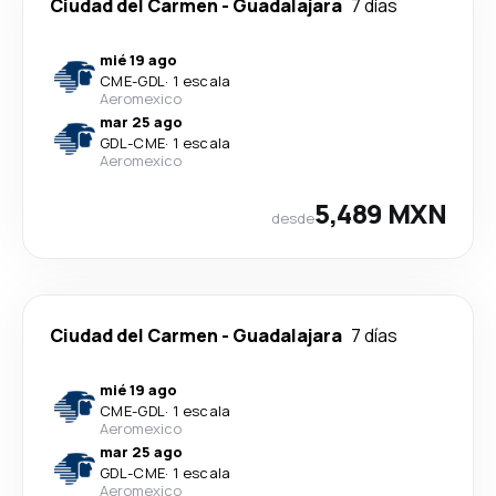
Ciudad del Carmen
-
Guadalajara
7 días
mié 19 ago
CME
-
GDL
·
1 escala
Aeromexico
mar 25 ago
GDL
-
CME
·
1 escala
Aeromexico
5,489 MXN
desde
Ciudad del Carmen
-
Guadalajara
7 días
mié 19 ago
CME
-
GDL
·
1 escala
Aeromexico
mar 25 ago
GDL
-
CME
·
1 escala
Aeromexico