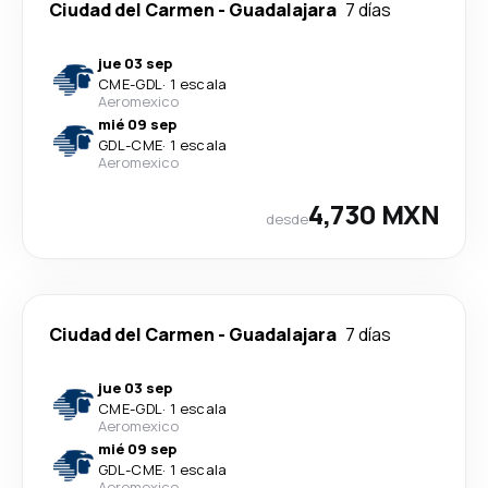
Ciudad del Carmen
-
Guadalajara
7 días
jue 03 sep
CME
-
GDL
·
1 escala
Aeromexico
mié 09 sep
GDL
-
CME
·
1 escala
Aeromexico
4,730 MXN
desde
Ciudad del Carmen
-
Guadalajara
7 días
jue 03 sep
CME
-
GDL
·
1 escala
Aeromexico
mié 09 sep
GDL
-
CME
·
1 escala
Aeromexico