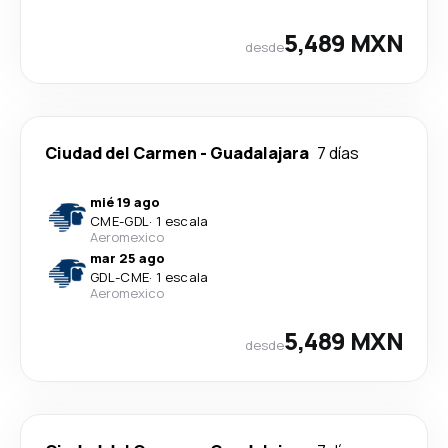
5,489 MXN
desde
Ciudad del Carmen
-
Guadalajara
7 días
mié 19 ago
CME
-
GDL
·
1 escala
Aeromexico
mar 25 ago
GDL
-
CME
·
1 escala
Aeromexico
5,489 MXN
desde