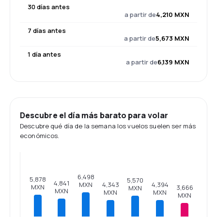
30 días antes
a partir de
4,210 MXN
7 días antes
a partir de
5,673 MXN
1 día antes
a partir de
6,139 MXN
Descubre el día más barato para volar
Descubre qué día de la semana los vuelos suelen ser más
económicos.
6,498
5,878
5,570
4,841
MXN
4,394
4,343
MXN
3,666
MXN
MXN
MXN
MXN
MXN