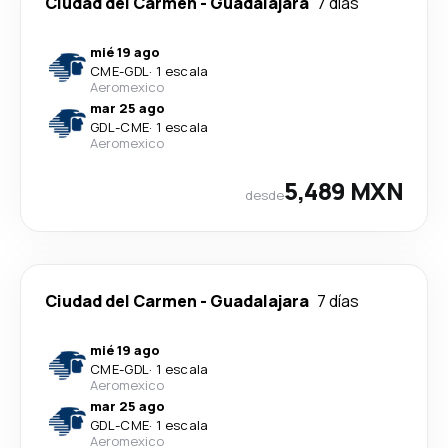
Ciudad del Carmen
-
Guadalajara
7 días
mié 19 ago
CME
-
GDL
·
1 escala
Aeromexico
mar 25 ago
GDL
-
CME
·
1 escala
Aeromexico
5,489 MXN
desde
Ciudad del Carmen
-
Guadalajara
7 días
mié 19 ago
CME
-
GDL
·
1 escala
Aeromexico
mar 25 ago
GDL
-
CME
·
1 escala
Aeromexico