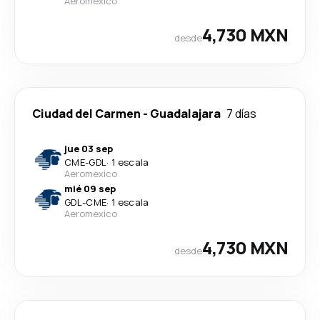
Aeromexico
4,730 MXN
desde
Ciudad del Carmen
-
Guadalajara
7 días
jue 03 sep
CME
-
GDL
·
1 escala
Aeromexico
mié 09 sep
GDL
-
CME
·
1 escala
Aeromexico
4,730 MXN
desde