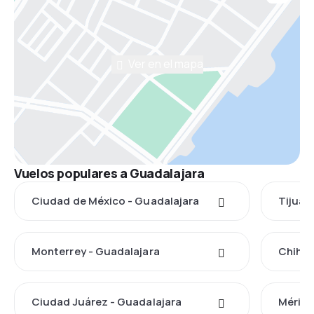
Ver en el mapa
Vuelos populares a Guadalajara
Ciudad de México - Guadalajara
Tijuan
Monterrey - Guadalajara
Chihua
Ciudad Juárez - Guadalajara
Mérida