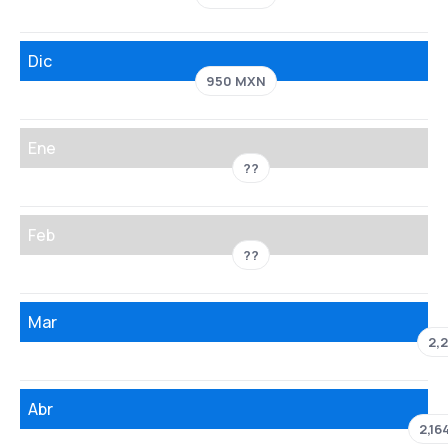
Dic
950 MXN
Ene
??
Feb
??
Mar
2,
Abr
2,1