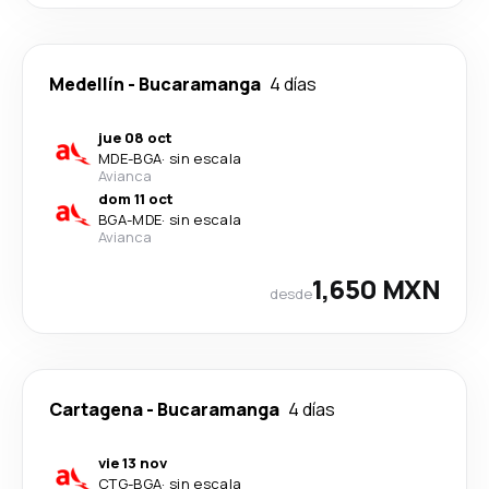
Medellín
-
Bucaramanga
4 días
jue 08 oct
MDE
-
BGA
·
sin escala
Avianca
dom 11 oct
BGA
-
MDE
·
sin escala
Avianca
1,650 MXN
desde
Cartagena
-
Bucaramanga
4 días
vie 13 nov
CTG
-
BGA
·
sin escala