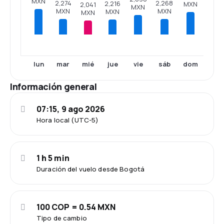
MXN
2,274
2,268
2,216
MXN
2,041
MXN
MXN
MXN
MXN
MXN
lun
mar
mié
jue
vie
sáb
dom
Información general
07:15, 9 ago 2026
Hora local (UTC-5)
1 h 5 min
Duración del vuelo desde Bogotá
100 COP = 0.54 MXN
Tipo de cambio