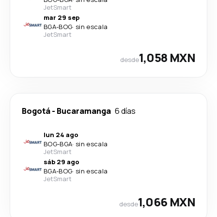
JetSmart
mar 29 sep
BGA
-
BOG
·
sin escala
JetSmart
1,058 MXN
desde
Bogotá
-
Bucaramanga
6 días
lun 24 ago
BOG
-
BGA
·
sin escala
JetSmart
sáb 29 ago
BGA
-
BOG
·
sin escala
JetSmart
1,066 MXN
desde