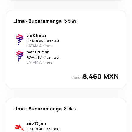
Lima
-
Bucaramanga
5 días
vie 05 mar
LIM
-
BGA
·
1 escala
LATAM Airlines
mar 09 mar
BGA
-
LIM
·
1 escala
LATAM Airlines
8,460 MXN
desde
Lima
-
Bucaramanga
8 días
sáb 19 jun
LIM
-
BGA
·
1 escala