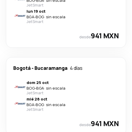
BOG
-
BGA
·
sin escala
JetSmart
lun 19 oct
BGA
-
BOG
·
sin escala
JetSmart
941 MXN
desde
Bogotá
-
Bucaramanga
4 días
dom 25 oct
BOG
-
BGA
·
sin escala
JetSmart
mié 28 oct
BGA
-
BOG
·
sin escala
JetSmart
941 MXN
desde