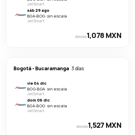
JetSmart
sáb 29 ago
BGA
-
BOG
·
sin escala
JetSmart
1,078 MXN
desde
Bogotá
-
Bucaramanga
3 días
vie 04 dic
BOG
-
BGA
·
sin escala
JetSmart
dom 06 dic
BGA
-
BOG
·
sin escala
JetSmart
1,527 MXN
desde