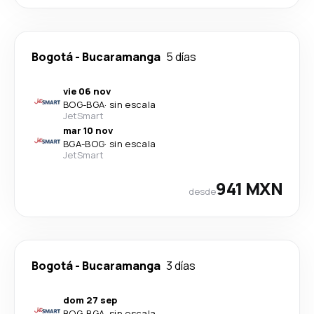
Bogotá
-
Bucaramanga
5 días
vie 06 nov
BOG
-
BGA
·
sin escala
JetSmart
mar 10 nov
BGA
-
BOG
·
sin escala
JetSmart
941 MXN
desde
Bogotá
-
Bucaramanga
3 días
dom 27 sep
BOG
-
BGA
·
sin escala