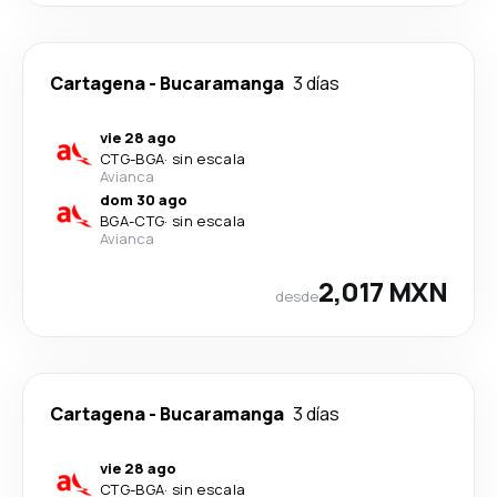
Cartagena
-
Bucaramanga
3 días
vie 28 ago
CTG
-
BGA
·
sin escala
Avianca
dom 30 ago
BGA
-
CTG
·
sin escala
Avianca
2,017 MXN
desde
Cartagena
-
Bucaramanga
3 días
vie 28 ago
CTG
-
BGA
·
sin escala