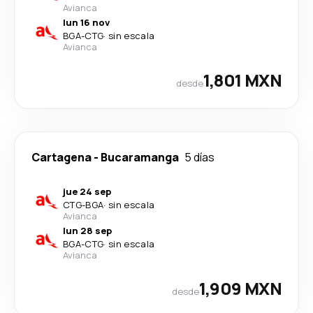
Avianca
lun 16 nov
BGA
-
CTG
·
sin escala
Avianca
1,801 MXN
desde
Cartagena
-
Bucaramanga
5 días
jue 24 sep
CTG
-
BGA
·
sin escala
Avianca
lun 28 sep
BGA
-
CTG
·
sin escala
Avianca
1,909 MXN
desde