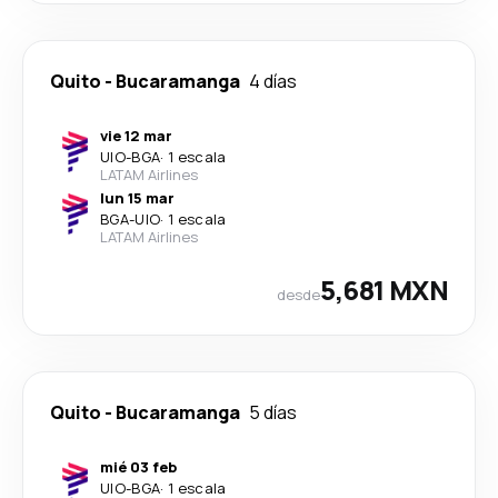
Quito
-
Bucaramanga
4 días
vie 12 mar
UIO
-
BGA
·
1 escala
LATAM Airlines
lun 15 mar
BGA
-
UIO
·
1 escala
LATAM Airlines
5,681 MXN
desde
Quito
-
Bucaramanga
5 días
mié 03 feb
UIO
-
BGA
·
1 escala