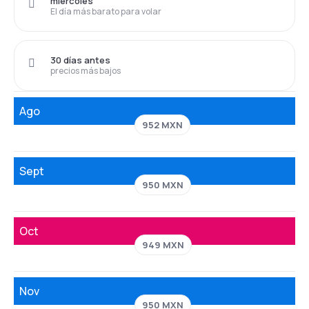
miércoles
El día más barato para volar
30 días antes
precios más bajos
Ago
952 MXN
Sept
950 MXN
Oct
949 MXN
Nov
950 MXN