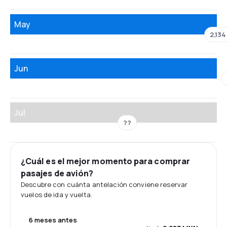
May
2,13
Jun
Jul
??
¿Cuál es el mejor momento para comprar
pasajes de avión?
Descubre con cuánta antelación conviene reservar
vuelos de ida y vuelta.
6 meses antes