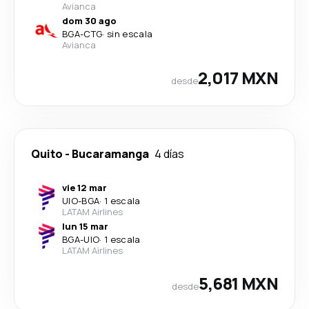
Avianca
dom 30 ago
BGA
-
CTG
·
sin escala
Avianca
2,017 MXN
desde
Quito
-
Bucaramanga
4 días
vie 12 mar
UIO
-
BGA
·
1 escala
LATAM Airlines
lun 15 mar
BGA
-
UIO
·
1 escala
LATAM Airlines
5,681 MXN
desde