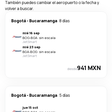
También puedes cambiar el aeropuerto o la fecha y
volver a buscar.
Bogotá
-
Bucaramanga
8 días
mié 16 sep
BOG
-
BGA
·
sin escala
JetSmart
mié 23 sep
BGA
-
BOG
·
sin escala
JetSmart
941 MXN
desde
Bogotá
-
Bucaramanga
5 días
jue 15 oct