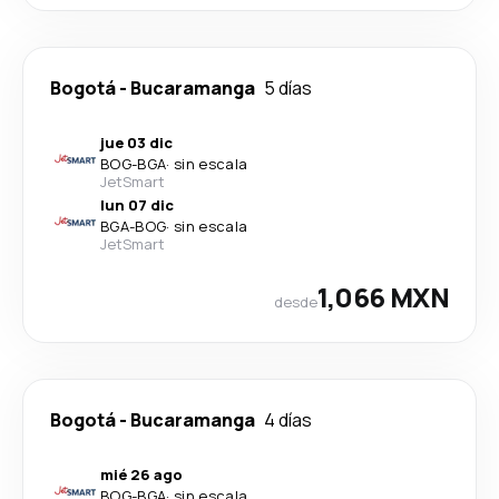
Bogotá
-
Bucaramanga
5 días
jue 03 dic
BOG
-
BGA
·
sin escala
JetSmart
lun 07 dic
BGA
-
BOG
·
sin escala
JetSmart
1,066 MXN
desde
Bogotá
-
Bucaramanga
4 días
mié 26 ago
BOG
-
BGA
·
sin escala