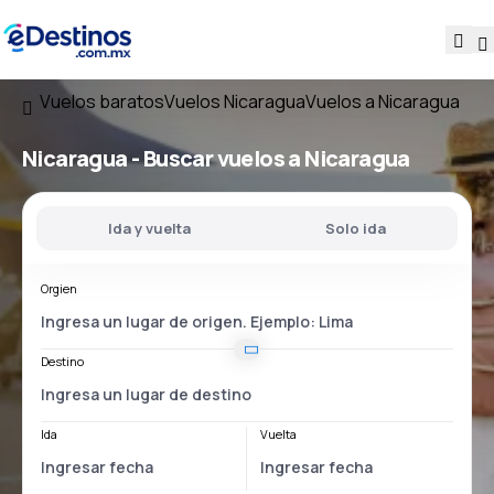
Vuelos baratos
Vuelos Nicaragua
Vuelos a Nicaragua
Nicaragua - Buscar vuelos a Nicaragua
Ida y vuelta
Solo ida
Orgien
Destino
Ida
Vuelta