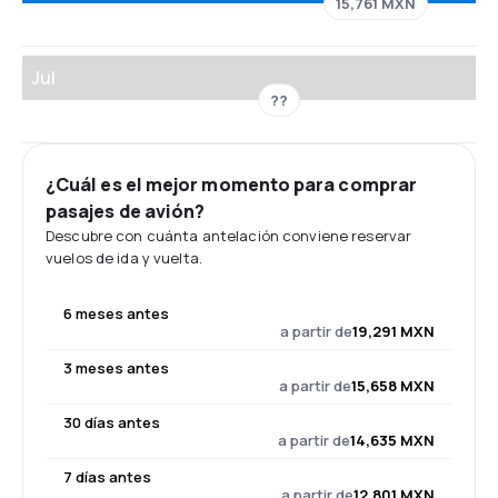
15,761 MXN
Jul
??
¿Cuál es el mejor momento para comprar
pasajes de avión?
Descubre con cuánta antelación conviene reservar
vuelos de ida y vuelta.
6 meses antes
a partir de
19,291 MXN
3 meses antes
a partir de
15,658 MXN
30 días antes
a partir de
14,635 MXN
7 días antes
a partir de
12,801 MXN