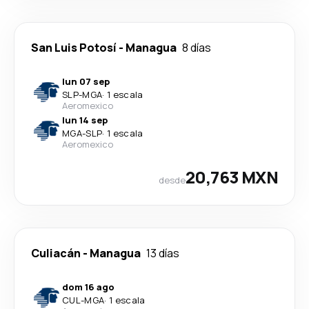
San Luis Potosí
-
Managua
8 días
lun 07 sep
SLP
-
MGA
·
1 escala
Aeromexico
lun 14 sep
MGA
-
SLP
·
1 escala
Aeromexico
20,763 MXN
desde
Culiacán
-
Managua
13 días
dom 16 ago
CUL
-
MGA
·
1 escala