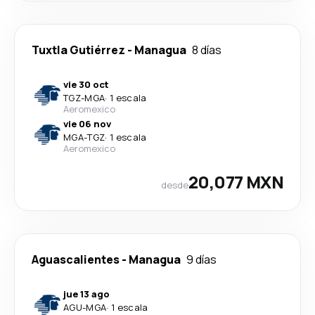
Tuxtla Gutiérrez
-
Managua
8 días
vie 30 oct
TGZ
-
MGA
·
1 escala
Aeromexico
vie 06 nov
MGA
-
TGZ
·
1 escala
Aeromexico
20,077 MXN
desde
Aguascalientes
-
Managua
9 días
jue 13 ago
AGU
-
MGA
·
1 escala