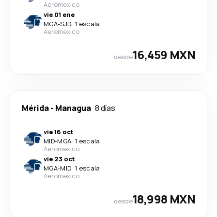
Aeromexico
vie 01 ene
MGA
-
SJD
·
1 escala
Aeromexico
16,459 MXN
desde
Mérida
-
Managua
8 días
vie 16 oct
MID
-
MGA
·
1 escala
Aeromexico
vie 23 oct
MGA
-
MID
·
1 escala
Aeromexico
18,998 MXN
desde