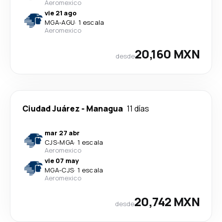
Aeromexico
vie 21 ago
MGA
-
AGU
·
1 escala
Aeromexico
20,160 MXN
desde
Ciudad Juárez
-
Managua
11 días
mar 27 abr
CJS
-
MGA
·
1 escala
Aeromexico
vie 07 may
MGA
-
CJS
·
1 escala
Aeromexico
20,742 MXN
desde