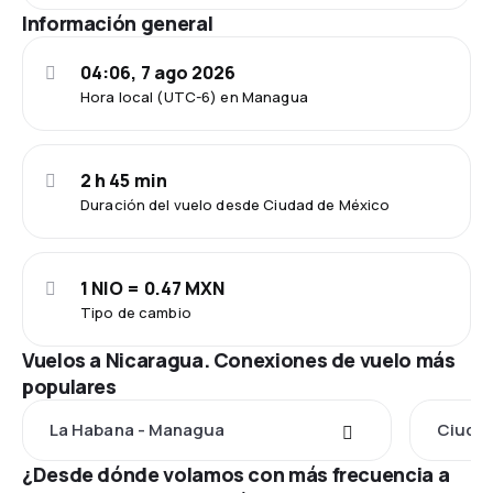
Información general
04:06, 7 ago 2026
Hora local (UTC-6) en Managua
2 h 45 min
Duración del vuelo desde Ciudad de México
1 NIO = 0.47 MXN
Tipo de cambio
Vuelos a Nicaragua. Conexiones de vuelo más
populares
La Habana - Managua
Ciudad
¿Desde dónde volamos con más frecuencia a