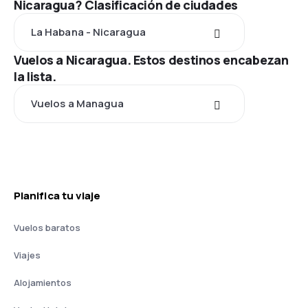
Nicaragua? Clasificación de ciudades
La Habana - Nicaragua
Vuelos a Nicaragua. Estos destinos encabezan
la lista.
Vuelos a Managua
Planifica tu viaje
Vuelos baratos
Viajes
Alojamientos