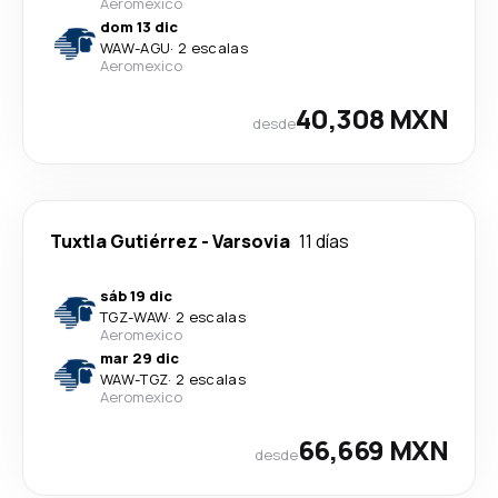
Aeromexico
dom 13 dic
WAW
-
AGU
·
2 escalas
Aeromexico
40,308 MXN
desde
Tuxtla Gutiérrez
-
Varsovia
11 días
sáb 19 dic
TGZ
-
WAW
·
2 escalas
Aeromexico
mar 29 dic
WAW
-
TGZ
·
2 escalas
Aeromexico
66,669 MXN
desde