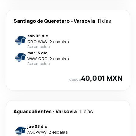
Santiago de Queretaro
-
Varsovia
11 días
sáb 05 dic
QRO
-
WAW
·
2 escalas
Aeromexico
mar 15 dic
WAW
-
QRO
·
2 escalas
Aeromexico
40,001 MXN
desde
Aguascalientes
-
Varsovia
11 días
jue 03 dic
AGU
-
WAW
·
2 escalas