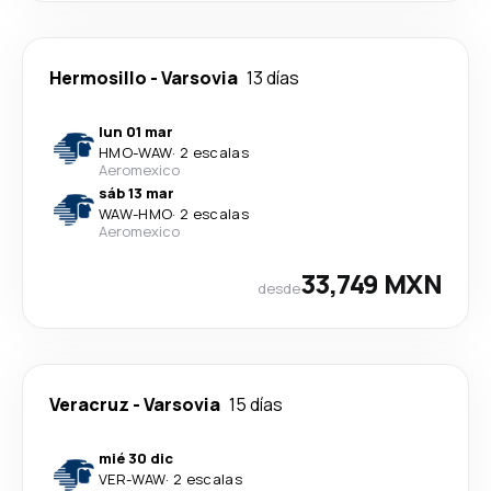
Hermosillo
-
Varsovia
13 días
lun 01 mar
HMO
-
WAW
·
2 escalas
Aeromexico
sáb 13 mar
WAW
-
HMO
·
2 escalas
Aeromexico
33,749 MXN
desde
Veracruz
-
Varsovia
15 días
mié 30 dic
VER
-
WAW
·
2 escalas