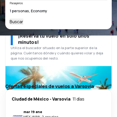
Pasajeros
Buscar
¡Reserva tu vuelo en solo unos
minutos!
Utiliza el buscador situado en la parte superior de la
página. Cuéntanos dónde y cuándo quieres volar y deja
que nos ocupemos del resto.
Ofertas especiales de vuelos a Varsovia
Ciudad de México
-
Varsovia
11 días
mar 19 ene
MEX
-
WAW
·
2 escalas