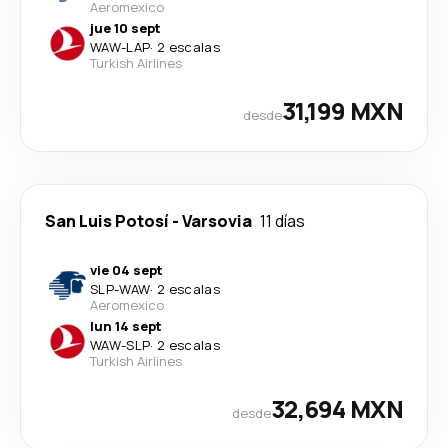
Aeromexico
jue 10 sept
WAW
-
LAP
·
2 escalas
Turkish Airlines
31,199 MXN
desde
San Luis Potosí
-
Varsovia
11 días
vie 04 sept
SLP
-
WAW
·
2 escalas
Aeromexico
lun 14 sept
WAW
-
SLP
·
2 escalas
Turkish Airlines
32,694 MXN
desde