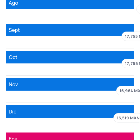
Ago
Sept
17,755
Oct
17,758
Nov
16,964 M
Dic
16,519 MXN
Ene