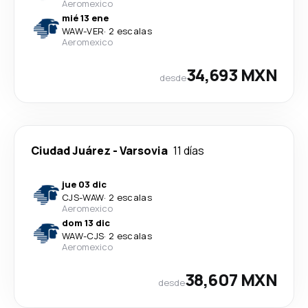
Aeromexico
mié 13 ene
WAW
-
VER
·
2 escalas
Aeromexico
34,693 MXN
desde
Ciudad Juárez
-
Varsovia
11 días
jue 03 dic
CJS
-
WAW
·
2 escalas
Aeromexico
dom 13 dic
WAW
-
CJS
·
2 escalas
Aeromexico
38,607 MXN
desde