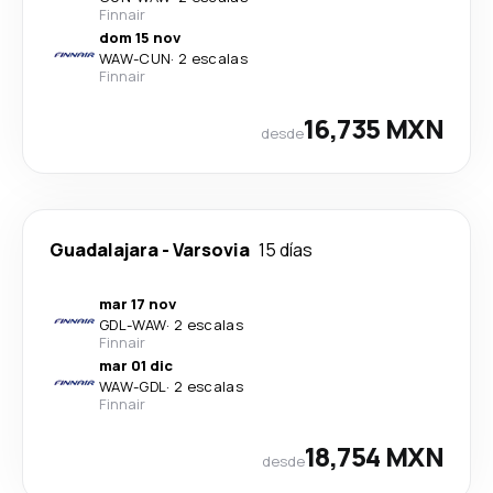
Finnair
dom 15 nov
WAW
-
CUN
·
2 escalas
Finnair
16,735 MXN
desde
Guadalajara
-
Varsovia
15 días
mar 17 nov
GDL
-
WAW
·
2 escalas
Finnair
mar 01 dic
WAW
-
GDL
·
2 escalas
Finnair
18,754 MXN
desde