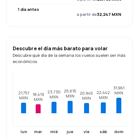
1 día antes
a partir de
32,247 MXN
Descubre el día más barato para volar
Descubre qué día de la semana los vuelos suelen ser más
económicos.
31,961
25,615
23,730
22,442
MXN
21,751
20,945
18,419
MXN
MXN
MXN
MXN
MXN
MXN
lun
mar
mié
jue
vie
sáb
dom