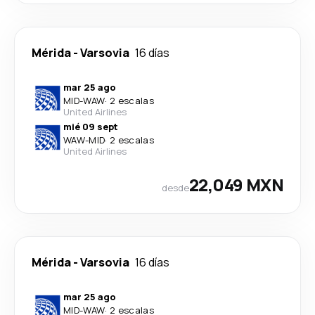
Mérida
-
Varsovia
16 días
mar 25 ago
MID
-
WAW
·
2 escalas
United Airlines
mié 09 sept
WAW
-
MID
·
2 escalas
United Airlines
22,049 MXN
desde
Mérida
-
Varsovia
16 días
mar 25 ago
MID
-
WAW
·
2 escalas