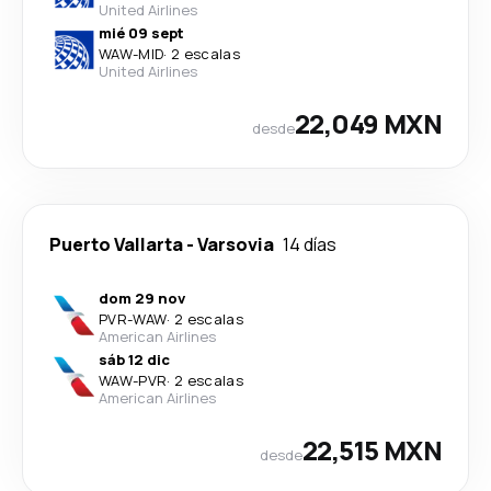
United Airlines
mié 09 sept
WAW
-
MID
·
2 escalas
United Airlines
22,049 MXN
desde
Puerto Vallarta
-
Varsovia
14 días
dom 29 nov
PVR
-
WAW
·
2 escalas
American Airlines
sáb 12 dic
WAW
-
PVR
·
2 escalas
American Airlines
22,515 MXN
desde