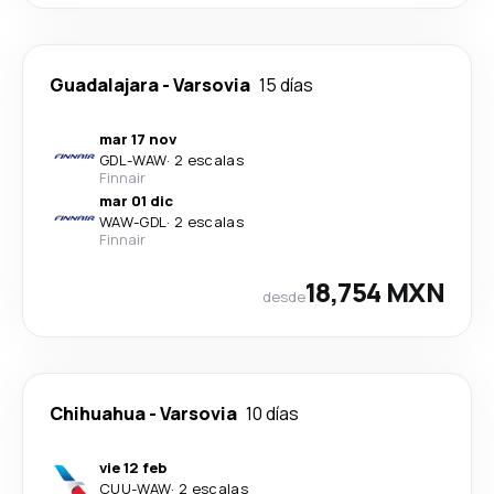
Guadalajara
-
Varsovia
15 días
mar 17 nov
GDL
-
WAW
·
2 escalas
Finnair
mar 01 dic
WAW
-
GDL
·
2 escalas
Finnair
18,754 MXN
desde
Chihuahua
-
Varsovia
10 días
vie 12 feb
CUU
-
WAW
·
2 escalas