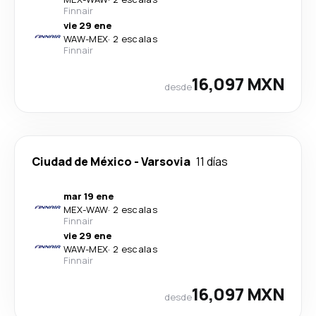
Finnair
vie 29 ene
WAW
-
MEX
·
2 escalas
Finnair
16,097 MXN
desde
Ciudad de México
-
Varsovia
11 días
mar 19 ene
MEX
-
WAW
·
2 escalas
Finnair
vie 29 ene
WAW
-
MEX
·
2 escalas
Finnair
16,097 MXN
desde