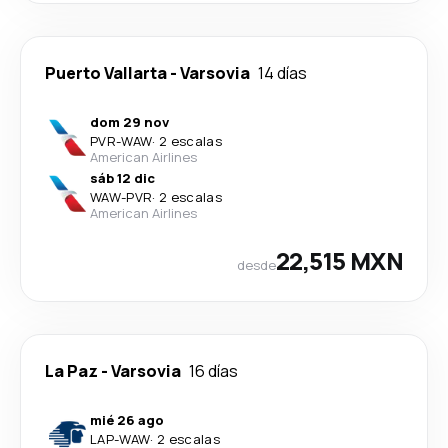
Puerto Vallarta
-
Varsovia
14 días
dom 29 nov
PVR
-
WAW
·
2 escalas
American Airlines
sáb 12 dic
WAW
-
PVR
·
2 escalas
American Airlines
22,515 MXN
desde
La Paz
-
Varsovia
16 días
mié 26 ago
LAP
-
WAW
·
2 escalas