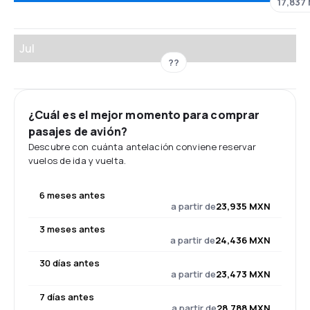
17,837
Jul
??
¿Cuál es el mejor momento para comprar
pasajes de avión?
Descubre con cuánta antelación conviene reservar
vuelos de ida y vuelta.
6 meses antes
a partir de
23,935 MXN
3 meses antes
a partir de
24,436 MXN
30 días antes
a partir de
23,473 MXN
7 días antes
a partir de
28,788 MXN