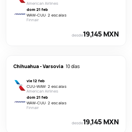
American Airlines
dom 21 feb
WAW
-
CUU
·
2 escalas
Finnair
19,145 MXN
desde
Chihuahua
-
Varsovia
10 días
vie 12 feb
CUU
-
WAW
·
2 escalas
American Airlines
dom 21 feb
WAW
-
CUU
·
2 escalas
Finnair
19,145 MXN
desde