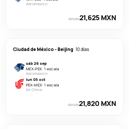
Aeromexico
21,625 MXN
desde
Ciudad de México
-
Beijing
10 días
sáb 26 sep
MEX
-
PEK
·
1 escala
Aeromexico
lun 05 oct
PEK
-
MEX
·
1 escala
Air China
21,820 MXN
desde