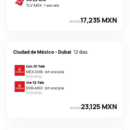
TLV
-
MEX
·
1 escala
17,235 MXN
desde
Ciudad de México
-
Dubai
12 días
lun 01 feb
MEX
-
DXB
·
sin escala
Emirates
vie 12 feb
DXB
-
MEX
·
sin escala
Emirates
23,125 MXN
desde