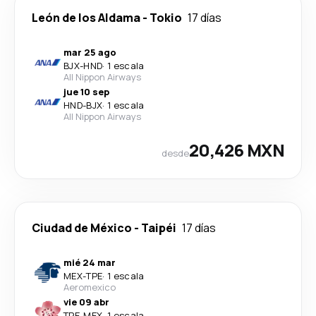
León de los Aldama
-
Tokio
17 días
mar 25 ago
BJX
-
HND
·
1 escala
All Nippon Airways
jue 10 sep
HND
-
BJX
·
1 escala
All Nippon Airways
20,426 MXN
desde
Ciudad de México
-
Taipéi
17 días
mié 24 mar
MEX
-
TPE
·
1 escala
Aeromexico
vie 09 abr
TPE
-
MEX
·
1 escala