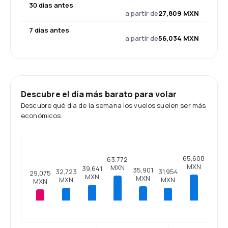
30 días antes
a partir de
27,809 MXN
7 días antes
a partir de
56,034 MXN
Descubre el día más barato para volar
Descubre qué día de la semana los vuelos suelen ser más
económicos.
65,608
63,772
MXN
MXN
39,641
35,901
32,723
31,954
29,075
MXN
MXN
MXN
MXN
MXN