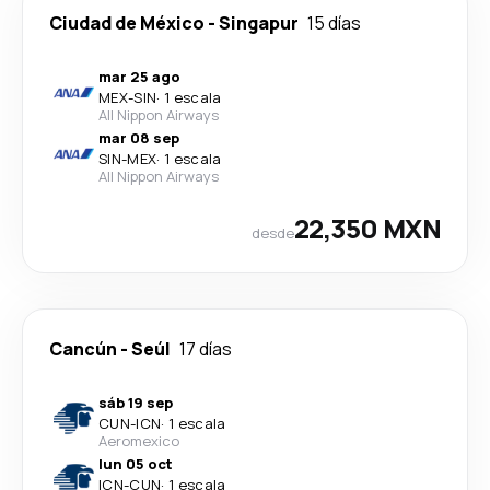
Ciudad de México
-
Singapur
15 días
mar 25 ago
MEX
-
SIN
·
1 escala
All Nippon Airways
mar 08 sep
SIN
-
MEX
·
1 escala
All Nippon Airways
22,350 MXN
desde
Cancún
-
Seúl
17 días
sáb 19 sep
CUN
-
ICN
·
1 escala
Aeromexico
lun 05 oct
ICN
-
CUN
·
1 escala