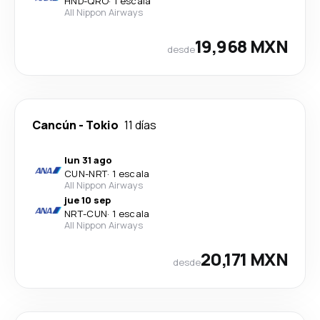
HND
-
QRO
·
1 escala
All Nippon Airways
19,968 MXN
desde
Cancún
-
Tokio
11 días
lun 31 ago
CUN
-
NRT
·
1 escala
All Nippon Airways
jue 10 sep
NRT
-
CUN
·
1 escala
All Nippon Airways
20,171 MXN
desde