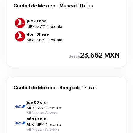
Ciudad de México
-
Muscat
11 días
jue 21 ene
MEX
-
MCT
·
1 escala
dom 31 ene
MCT
-
MEX
·
1 escala
23,662 MXN
desde
Ciudad de México
-
Bangkok
17 días
jue 03 dic
MEX
-
BKK
·
1 escala
All Nippon Airways
sáb 19 dic
BKK
-
MEX
·
1 escala
All Nippon Airways