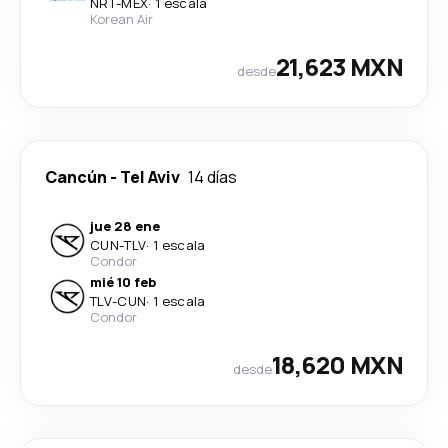
NRT
-
MEX
·
1 escala
Korean Air
21,623 MXN
desde
Cancún
-
Tel Aviv
14 días
jue 28 ene
CUN
-
TLV
·
1 escala
Condor
mié 10 feb
TLV
-
CUN
·
1 escala
Condor
18,620 MXN
desde