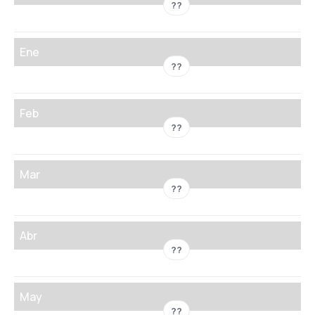
??
Ene
??
Feb
??
Mar
??
Abr
??
May
??