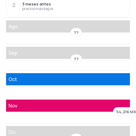
3 meses antes
precios más bajos
Ago
??
Sep
??
Oct
Nov
54,216 M
Dic