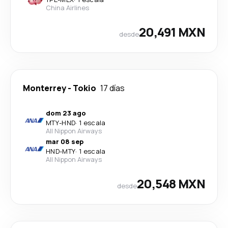
China Airlines
20,491 MXN
desde
Monterrey
-
Tokio
17 días
dom 23 ago
MTY
-
HND
·
1 escala
All Nippon Airways
mar 08 sep
HND
-
MTY
·
1 escala
All Nippon Airways
20,548 MXN
desde