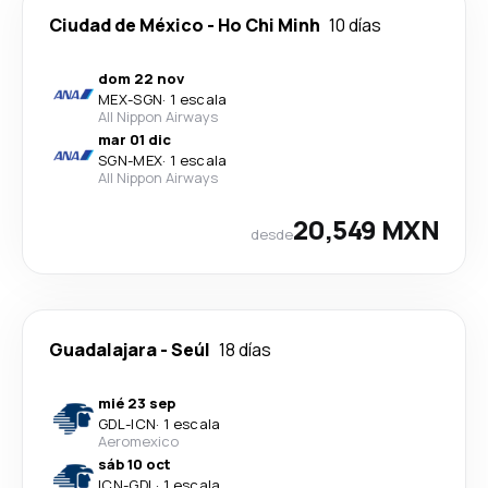
Ciudad de México
-
Ho Chi Minh
10 días
dom 22 nov
MEX
-
SGN
·
1 escala
All Nippon Airways
mar 01 dic
SGN
-
MEX
·
1 escala
All Nippon Airways
20,549 MXN
desde
Guadalajara
-
Seúl
18 días
mié 23 sep
GDL
-
ICN
·
1 escala
Aeromexico
sáb 10 oct
ICN
-
GDL
·
1 escala