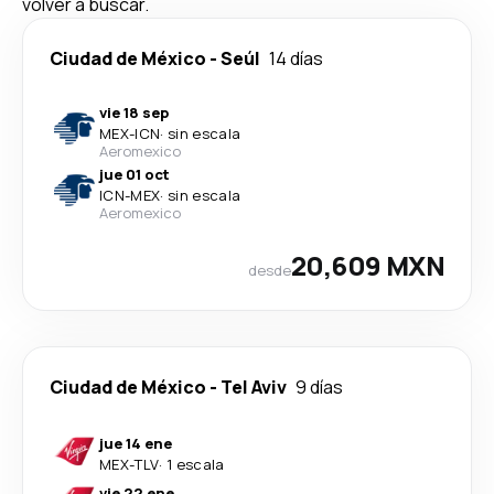
volver a buscar.
Ciudad de México
-
Seúl
14 días
vie 18 sep
MEX
-
ICN
·
sin escala
Aeromexico
jue 01 oct
ICN
-
MEX
·
sin escala
Aeromexico
20,609 MXN
desde
Ciudad de México
-
Tel Aviv
9 días
jue 14 ene
MEX
-
TLV
·
1 escala
vie 22 ene