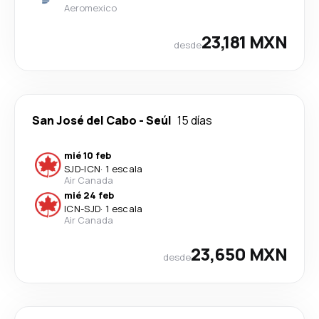
Aeromexico
23,181 MXN
desde
San José del Cabo
-
Seúl
15 días
mié 10 feb
SJD
-
ICN
·
1 escala
Air Canada
mié 24 feb
ICN
-
SJD
·
1 escala
Air Canada
23,650 MXN
desde