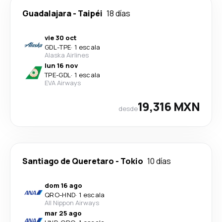
Guadalajara
-
Taipéi
18 días
vie 30 oct
GDL
-
TPE
·
1 escala
Alaska Airlines
lun 16 nov
TPE
-
GDL
·
1 escala
EVA Airways
19,316 MXN
desde
Santiago de Queretaro
-
Tokio
10 días
dom 16 ago
QRO
-
HND
·
1 escala
All Nippon Airways
mar 25 ago