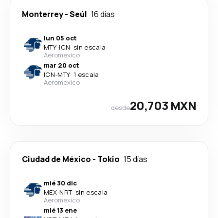
Monterrey
-
Seúl
16 días
lun 05 oct
MTY
-
ICN
·
sin escala
Aeromexico
mar 20 oct
ICN
-
MTY
·
1 escala
Aeromexico
20,703 MXN
desde
Ciudad de México
-
Tokio
15 días
mié 30 dic
MEX
-
NRT
·
sin escala
Aeromexico
mié 13 ene