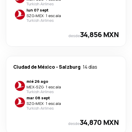
Turkish Airlines
lun 07 sept
SZG
-
MEX
·
1 escala
Turkish Airlines
34,856 MXN
desde
Ciudad de México
-
Salzburg
14 días
mié 26 ago
MEX
-
SZG
·
1 escala
Turkish Airlines
mar 08 sept
SZG
-
MEX
·
1 escala
Turkish Airlines
34,870 MXN
desde