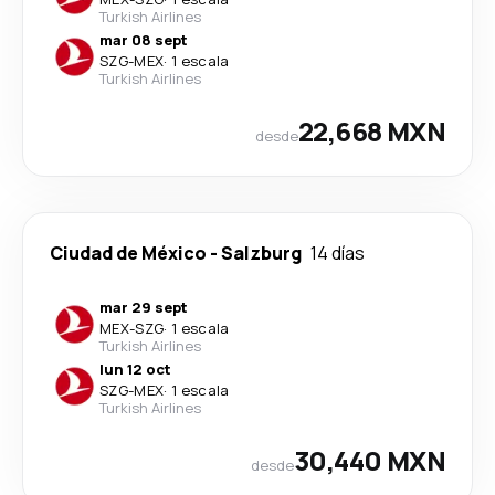
Turkish Airlines
mar 08 sept
SZG
-
MEX
·
1 escala
Turkish Airlines
22,668 MXN
desde
Ciudad de México
-
Salzburg
14 días
mar 29 sept
MEX
-
SZG
·
1 escala
Turkish Airlines
lun 12 oct
SZG
-
MEX
·
1 escala
Turkish Airlines
30,440 MXN
desde