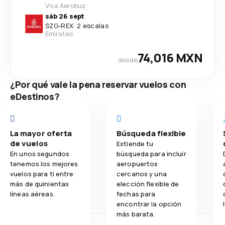
Viva Aerobus
sáb 26 sept
SZG
-
REX
·
2 escalas
Emirates
74,016 MXN
desde
¿Por qué vale la pena reservar vuelos con
eDestinos?
La mayor oferta
Búsqueda flexible
de vuelos
Extiende tu
En unos segundos
búsqueda para incluir
tenemos los mejores
aeropuertos
vuelos para ti entre
cercanos y una
más de quinientas
elección flexible de
líneas aéreas.
fechas para
encontrar la opción
más barata.