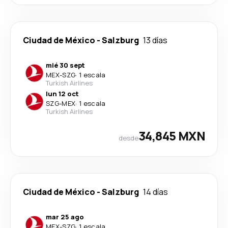
Ciudad de México
-
Salzburg
13 días
mié 30 sept
MEX
-
SZG
·
1 escala
Turkish Airlines
lun 12 oct
SZG
-
MEX
·
1 escala
Turkish Airlines
34,845 MXN
desde
Ciudad de México
-
Salzburg
14 días
mar 25 ago
MEX
-
SZG
·
1 escala