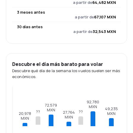
a partir de
64,482 MXN
3 meses antes
a partir de
67,107 MXN
30 días antes
a partir de
32,543 MXN
Descubre el día más barato para volar
Descubre qué día de la semana los vuelos suelen ser más
económicos.
92,780
72,579
MXN
49,235
MXN
??
??
27,764
20,978
MXN
MXN
MXN