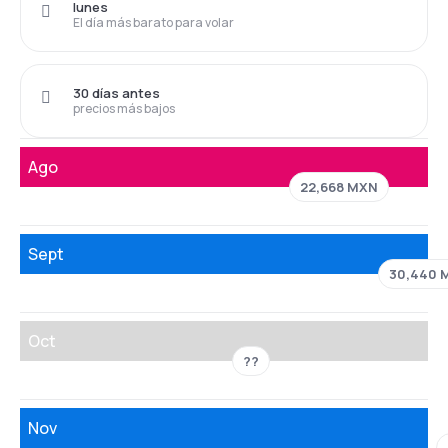
lunes
El día más barato para volar
30 días antes
precios más bajos
Ago
22,668 MXN
Sept
30,440 
Oct
??
Nov