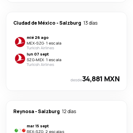
Ciudad de México
-
Salzburg
13 días
mié 26 ago
MEX
-
SZG
·
1 escala
Turkish Airlines
lun 07 sept
SZG
-
MEX
·
1 escala
Turkish Airlines
34,881 MXN
desde
Reynosa
-
Salzburg
12 días
mar 15 sept
REX
-
SZG
·
2 escalas