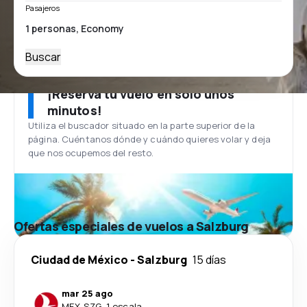
Pasajeros
Buscar
¡Reserva tu vuelo en solo unos
minutos!
Utiliza el buscador situado en la parte superior de la
página. Cuéntanos dónde y cuándo quieres volar y deja
que nos ocupemos del resto.
Ofertas especiales de vuelos a Salzburg
Ciudad de México
-
Salzburg
15 días
mar 25 ago
MEX
-
SZG
·
1 escala