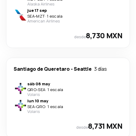
Alaska Airlines
jue 17 sep
SEA
-
MZT
·
1 escala
American Airlines
8,730 MXN
desde
Santiago de Queretaro
-
Seattle
3 días
sáb 08 may
QRO
-
SEA
·
1 escala
Volaris
lun 10 may
SEA
-
QRO
·
1 escala
Volaris
8,731 MXN
desde