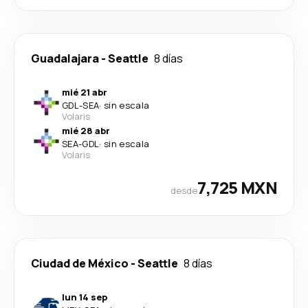
Guadalajara
-
Seattle
8 días
mié 21 abr
GDL
-
SEA
·
sin escala
Volaris
mié 28 abr
SEA
-
GDL
·
sin escala
Volaris
7,725 MXN
desde
Ciudad de México
-
Seattle
8 días
lun 14 sep