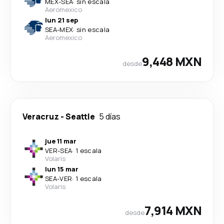
MEX
-
SEA
·
sin escala
Aeromexico
lun 21 sep
SEA
-
MEX
·
sin escala
Aeromexico
9,448 MXN
desde
Veracruz
-
Seattle
5 días
jue 11 mar
VER
-
SEA
·
1 escala
Volaris
lun 15 mar
SEA
-
VER
·
1 escala
Volaris
7,914 MXN
desde