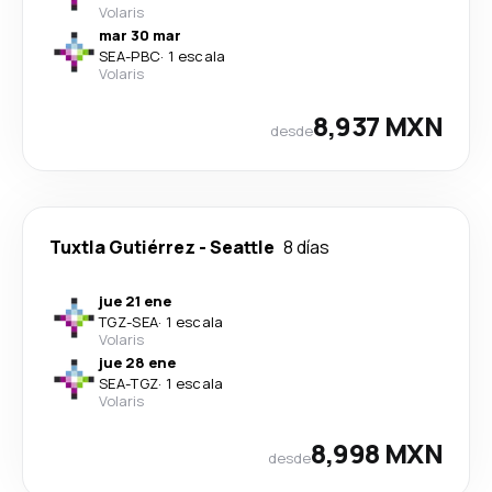
Volaris
mar 30 mar
SEA
-
PBC
·
1 escala
Volaris
8,937 MXN
desde
Tuxtla Gutiérrez
-
Seattle
8 días
jue 21 ene
TGZ
-
SEA
·
1 escala
Volaris
jue 28 ene
SEA
-
TGZ
·
1 escala
Volaris
8,998 MXN
desde