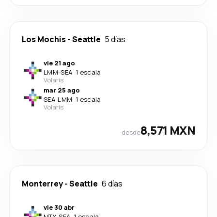
Los Mochis
-
Seattle
5 días
vie 21 ago
LMM
-
SEA
·
1 escala
Volaris
mar 25 ago
SEA
-
LMM
·
1 escala
Volaris
8,571 MXN
desde
Monterrey
-
Seattle
6 días
vie 30 abr
MTY
-
SEA
·
1 escala