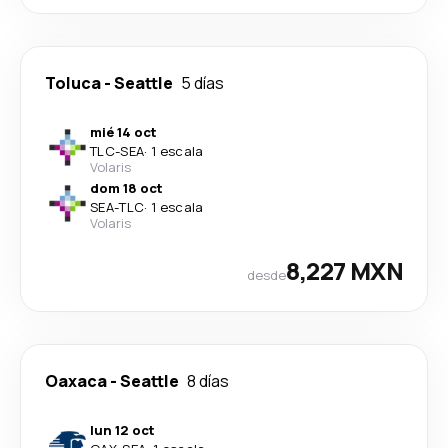
Toluca
-
Seattle
5 días
mié 14 oct
TLC
-
SEA
·
1 escala
Volaris
dom 18 oct
SEA
-
TLC
·
1 escala
Volaris
8,227 MXN
desde
Oaxaca
-
Seattle
8 días
lun 12 oct