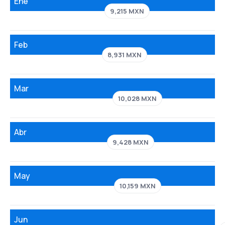
Ene
9,215 MXN
Feb
8,931 MXN
Mar
10,028 MXN
Abr
9,428 MXN
May
10,159 MXN
Jun