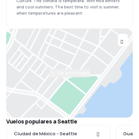
Culture. The climate is temperate, with mild winters
and cool summers. The best time to visit is summer,
when temperatures are pleasant.
Ver en el mapa
Vuelos populares a Seattle
Ciudad de México - Seattle
Guadal