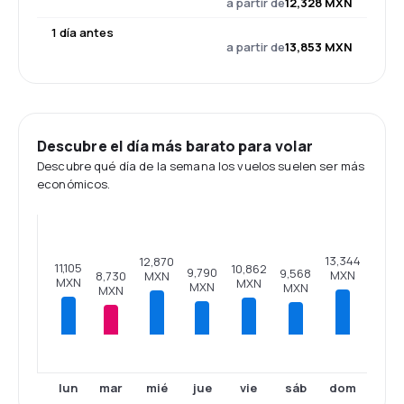
a partir de
12,328 MXN
1 día antes
a partir de
13,853 MXN
Descubre el día más barato para volar
Descubre qué día de la semana los vuelos suelen ser más
económicos.
13,344
12,870
11,105
10,862
9,790
9,568
MXN
8,730
MXN
MXN
MXN
MXN
MXN
MXN
lun
mar
mié
jue
vie
sáb
dom