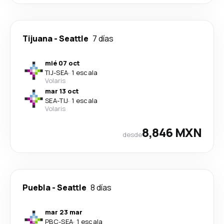
Tijuana
-
Seattle
7 días
mié 07 oct
TIJ
-
SEA
·
1 escala
Volaris
mar 13 oct
SEA
-
TIJ
·
1 escala
Volaris
8,846 MXN
desde
Puebla
-
Seattle
8 días
mar 23 mar
PBC
-
SEA
·
1 escala