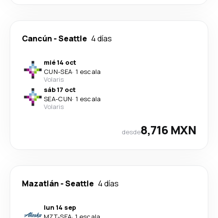
Cancún
-
Seattle
4 días
mié 14 oct
CUN
-
SEA
·
1 escala
Volaris
sáb 17 oct
SEA
-
CUN
·
1 escala
Volaris
8,716 MXN
desde
Mazatlán
-
Seattle
4 días
lun 14 sep
MZT
-
SEA
·
1 escala