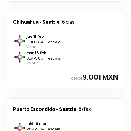
Chihuahua
-
Seattle
6 días
jue 11 feb
CUU
-
SEA
·
1 escala
Volaris
mar 16 feb
SEA
-
CUU
·
1 escala
Volaris
9,001 MXN
desde
Puerto Escondido
-
Seattle
8 días
mié 10 mar
PXM
-
SEA
·
1 escala