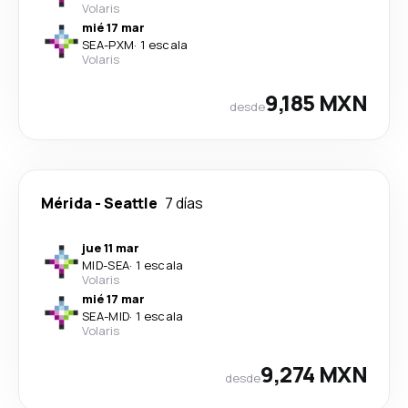
Volaris
mié 17 mar
SEA
-
PXM
·
1 escala
Volaris
9,185 MXN
desde
Mérida
-
Seattle
7 días
jue 11 mar
MID
-
SEA
·
1 escala
Volaris
mié 17 mar
SEA
-
MID
·
1 escala
Volaris
9,274 MXN
desde