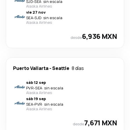
SJD
-
SEA
·
sin escala
Alaska Airlines
vie 27 nov
SEA
-
SJD
·
sin escala
Alaska Airlines
6,936 MXN
desde
Puerto Vallarta
-
Seattle
8 días
sáb 12 sep
PVR
-
SEA
·
sin escala
Alaska Airlines
sáb 19 sep
SEA
-
PVR
·
sin escala
Alaska Airlines
7,671 MXN
desde