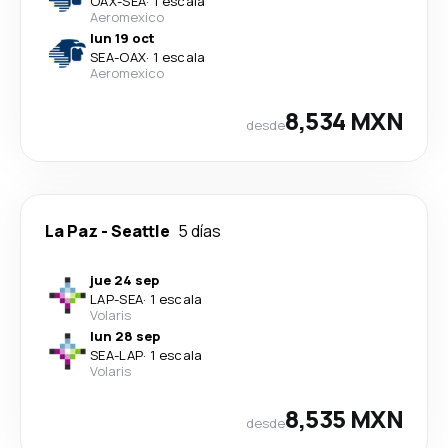
OAX
-
SEA
·
1 escala
Aeromexico
lun 19 oct
SEA
-
OAX
·
1 escala
Aeromexico
8,534 MXN
desde
La Paz
-
Seattle
5 días
jue 24 sep
LAP
-
SEA
·
1 escala
Volaris
lun 28 sep
SEA
-
LAP
·
1 escala
Volaris
8,535 MXN
desde