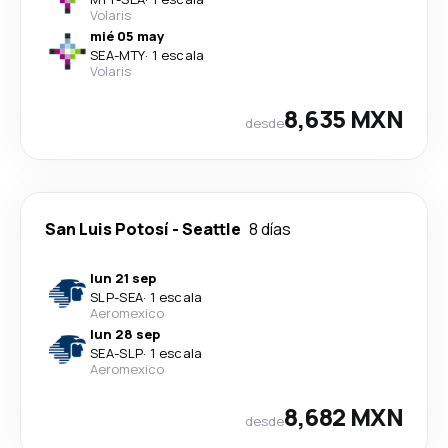
Volaris
mié 05 may
SEA
-
MTY
·
1 escala
Volaris
8,635 MXN
desde
San Luis Potosí
-
Seattle
8 días
lun 21 sep
SLP
-
SEA
·
1 escala
Aeromexico
lun 28 sep
SEA
-
SLP
·
1 escala
Aeromexico
8,682 MXN
desde