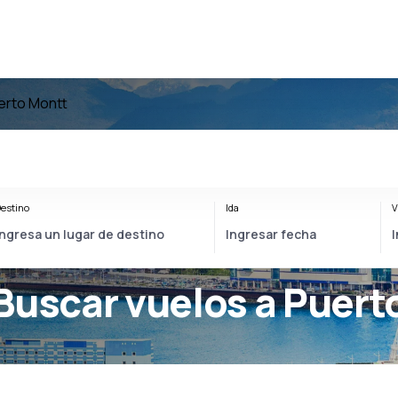
erto Montt
estino
Ida
V
Buscar vuelos a Puert