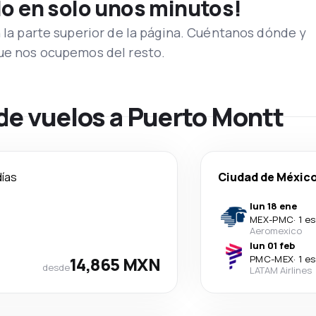
lo en solo unos minutos!
n la parte superior de la página. Cuéntanos dónde y
que nos ocupemos del resto.
de vuelos a Puerto Montt
días
Ciudad de Méxic
lun 18 ene
MEX
-
PMC
·
1 e
Aeromexico
lun 01 feb
14,865 MXN
PMC
-
MEX
·
1 e
desde
LATAM Airlines