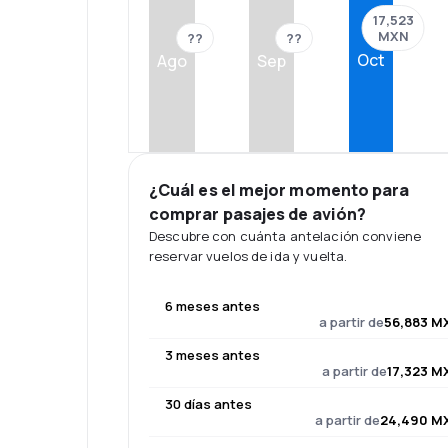
17,523
MXN
??
??
Oct
Ago
Sep
¿Cuál es el mejor momento para
comprar pasajes de avión?
Descubre con cuánta antelación conviene
reservar vuelos de ida y vuelta.
6 meses antes
a partir de
56,883 M
3 meses antes
a partir de
17,323 M
30 días antes
a partir de
24,490 M