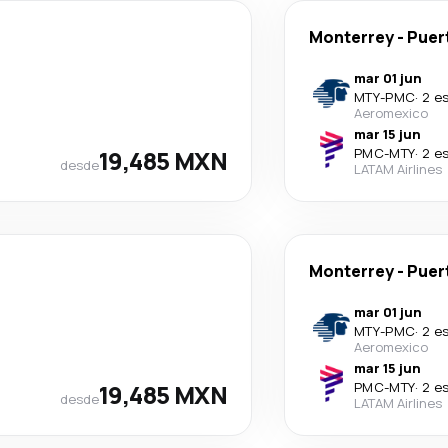
Monterrey
-
Puer
mar 01 jun
MTY
-
PMC
·
2 e
Aeromexico
mar 15 jun
19,485 MXN
PMC
-
MTY
·
2 e
desde
LATAM Airlines
Monterrey
-
Puer
mar 01 jun
MTY
-
PMC
·
2 e
Aeromexico
mar 15 jun
19,485 MXN
PMC
-
MTY
·
2 e
desde
LATAM Airlines