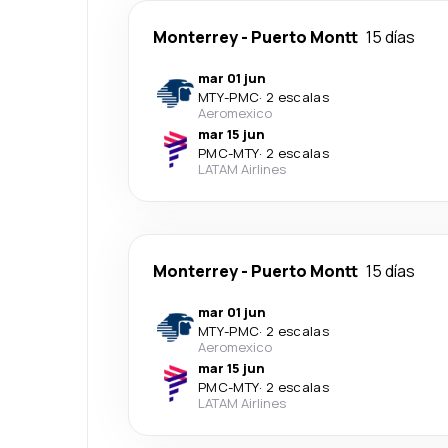
Monterrey
-
Puerto Montt
15 días
mar 01 jun
MTY
-
PMC
·
2 escalas
Aeromexico
mar 15 jun
PMC
-
MTY
·
2 escalas
LATAM Airlines
Monterrey
-
Puerto Montt
15 días
mar 01 jun
MTY
-
PMC
·
2 escalas
Aeromexico
mar 15 jun
PMC
-
MTY
·
2 escalas
LATAM Airlines