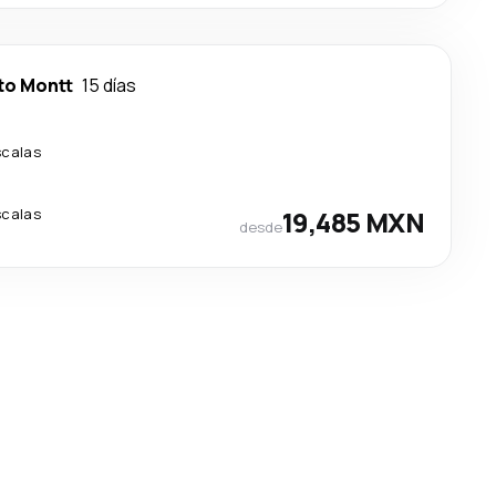
to Montt
15 días
scalas
scalas
19,485 MXN
desde