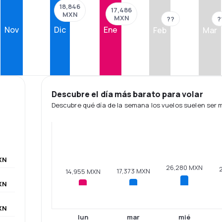
18,846
17,486
MXN
MXN
??
?
Nov
Dic
Ene
Feb
Mar
Descubre el día más barato para volar
Descubre qué día de la semana los vuelos suelen ser
XN
26,280 MXN
17,373 MXN
14,955 MXN
XN
XN
lun
mar
mié