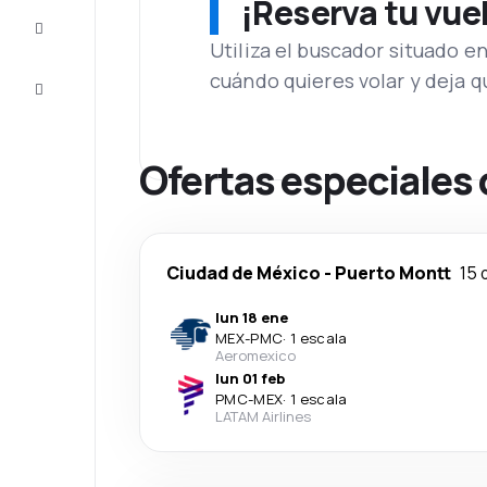
¡Reserva tu vue
Inspiración
y consejos
Utiliza el buscador situado e
cuándo quieres volar y deja 
Atención
al cliente
Ofertas especiales 
Ciudad de México
-
Puerto Montt
15 
lun 18 ene
MEX
-
PMC
·
1 escala
Aeromexico
lun 01 feb
PMC
-
MEX
·
1 escala
LATAM Airlines