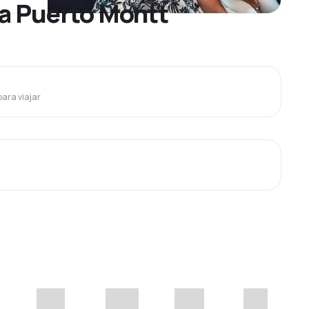
 a Puerto Montt
para viajar