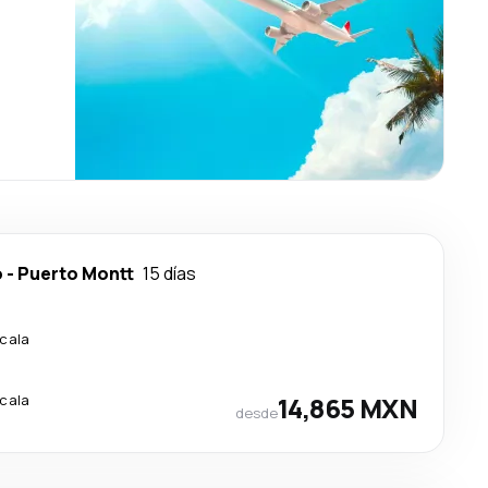
o
-
Puerto Montt
15 días
scala
scala
14,865 MXN
desde