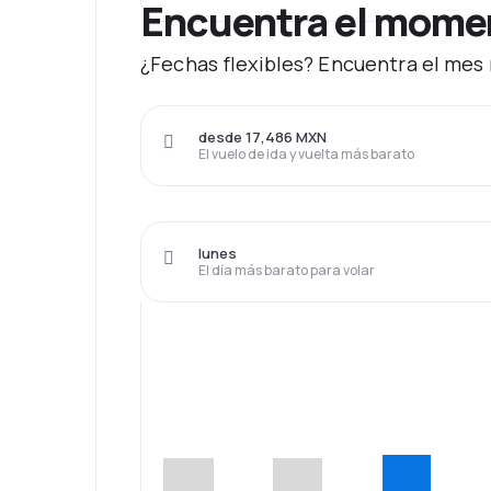
Encuentra el momen
¿Fechas flexibles? Encuentra el mes 
desde 17,486 MXN
El vuelo de ida y vuelta más barato
lunes
El día más barato para volar