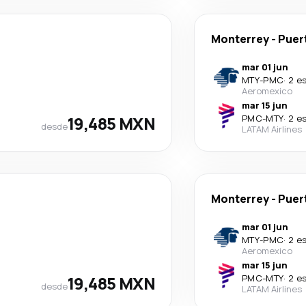
Monterrey
-
Puer
mar 01 jun
MTY
-
PMC
·
2 e
Aeromexico
mar 15 jun
19,485 MXN
PMC
-
MTY
·
2 e
desde
LATAM Airlines
Monterrey
-
Puer
mar 01 jun
MTY
-
PMC
·
2 e
Aeromexico
mar 15 jun
19,485 MXN
PMC
-
MTY
·
2 e
desde
LATAM Airlines