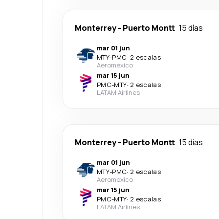
Monterrey
-
Puerto Montt
15 días
mar 01 jun
MTY
-
PMC
·
2 escalas
Aeromexico
mar 15 jun
PMC
-
MTY
·
2 escalas
LATAM Airlines
Monterrey
-
Puerto Montt
15 días
mar 01 jun
MTY
-
PMC
·
2 escalas
Aeromexico
mar 15 jun
PMC
-
MTY
·
2 escalas
LATAM Airlines