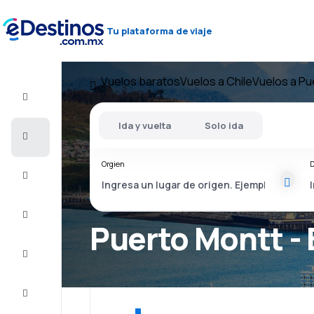
Tu plataforma de viaje
Vuelos baratos
Vuelos a Chile
Vuelos a Pu
Vuelo+Hotel
Ida y vuelta
Solo ida
Vuelos
baratos
Orgien
D
Viajes
Alojamientos
Puerto Montt - 
Ofertas
Completa
el viaje