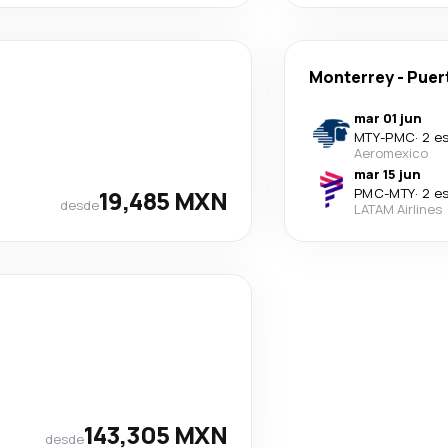
Monterrey
-
Puer
mar 01 jun
MTY
-
PMC
·
2 e
Aeromexico
mar 15 jun
19,485 MXN
PMC
-
MTY
·
2 e
desde
LATAM Airlines
143,305 MXN
desde