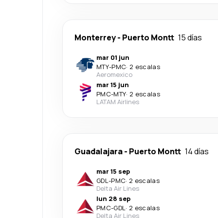
Monterrey
-
Puerto Montt
15 días
mar 01 jun
MTY
-
PMC
·
2 escalas
Aeromexico
mar 15 jun
PMC
-
MTY
·
2 escalas
LATAM Airlines
Guadalajara
-
Puerto Montt
14 días
mar 15 sep
GDL
-
PMC
·
2 escalas
Delta Air Lines
lun 28 sep
PMC
-
GDL
·
2 escalas
Delta Air Lines