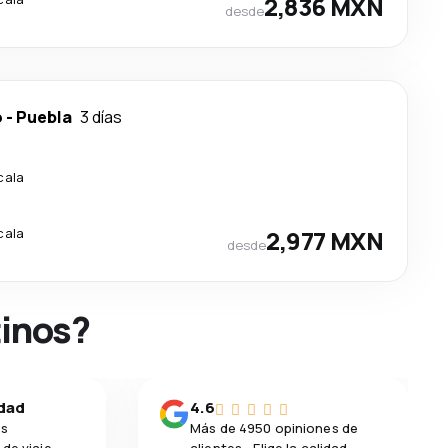
2,836 MXN
desde
o
-
Puebla
3 días
cala
cala
2,977 MXN
desde
tinos?
idad
4.6
os
Más de 4950 opiniones de