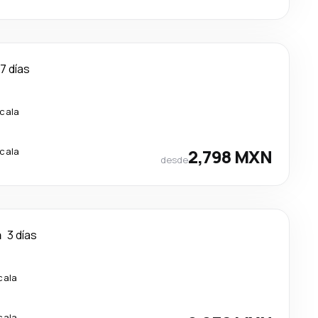
7 días
scala
scala
2,798 MXN
desde
a
3 días
cala
cala