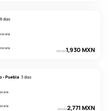
8 días
 escala
 escala
1,930 MXN
desde
o
-
Puebla
3 días
escala
escala
2,771 MXN
desde