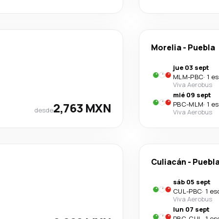
Morelia
-
Puebla
jue 03 sept
MLM
-
PBC
·
1 e
Viva Aerobus
mié 09 sept
2,763 MXN
PBC
-
MLM
·
1 e
desde
Viva Aerobus
Culiacán
-
Puebl
sáb 05 sept
CUL
-
PBC
·
1 es
Viva Aerobus
lun 07 sept
PBC
-
CUL
·
1 es