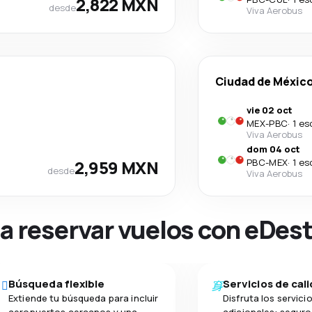
2,822 MXN
desde
Viva Aerobus
Ciudad de Méxic
vie 02 oct
MEX
-
PBC
·
1 es
Viva Aerobus
dom 04 oct
2,959 MXN
PBC
-
MEX
·
1 es
desde
Viva Aerobus
na reservar vuelos con eDes
Búsqueda flexible
Servicios de cal
Extiende tu búsqueda para incluir
Disfruta los servici