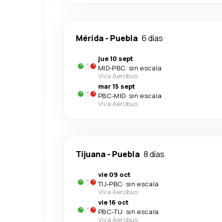
Mérida
-
Puebla
6 días
jue 10 sept
MID
-
PBC
·
sin escala
Viva Aerobus
mar 15 sept
PBC
-
MID
·
sin escala
Viva Aerobus
Tijuana
-
Puebla
8 días
vie 09 oct
TIJ
-
PBC
·
sin escala
Viva Aerobus
vie 16 oct
PBC
-
TIJ
·
sin escala
Viva Aerobus