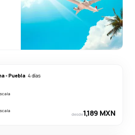
ma
-
Puebla
4 días
escala
escala
1,189 MXN
desde