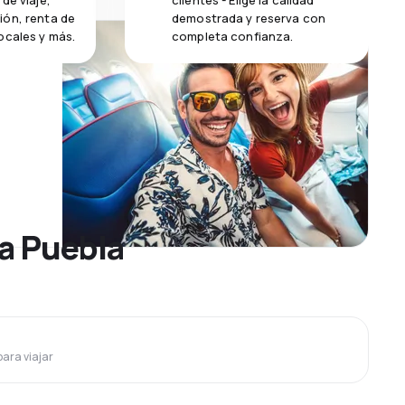
de viaje,
clientes - Elige la calidad
ión, renta de
demostrada y reserva con
ocales y más.
completa confianza.
 a Puebla
para viajar