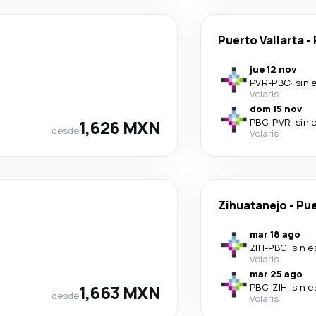
Puerto Vallarta
-
jue 12 nov
PVR
-
PBC
·
sin 
Volaris
dom 15 nov
1,626 MXN
PBC
-
PVR
·
sin 
desde
Volaris
Zihuatanejo
-
Pue
mar 18 ago
ZIH
-
PBC
·
sin e
Volaris
mar 25 ago
1,663 MXN
PBC
-
ZIH
·
sin e
desde
Volaris