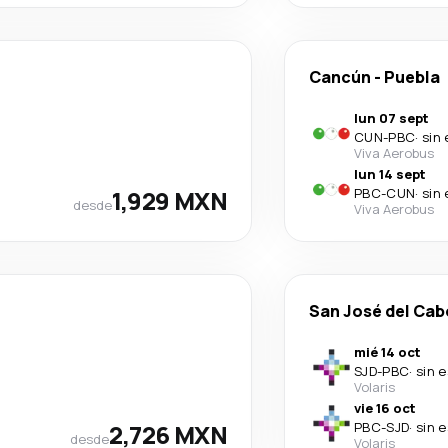
Cancún
-
Puebla
lun 07 sept
CUN
-
PBC
·
sin
Viva Aerobus
lun 14 sept
1,929 MXN
PBC
-
CUN
·
sin
desde
Viva Aerobus
San José del Cab
mié 14 oct
SJD
-
PBC
·
sin 
Volaris
vie 16 oct
2,726 MXN
PBC
-
SJD
·
sin 
desde
Volaris