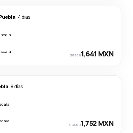
Puebla
4 días
escala
escala
1,641 MXN
desde
bla
8 días
scala
scala
1,752 MXN
desde