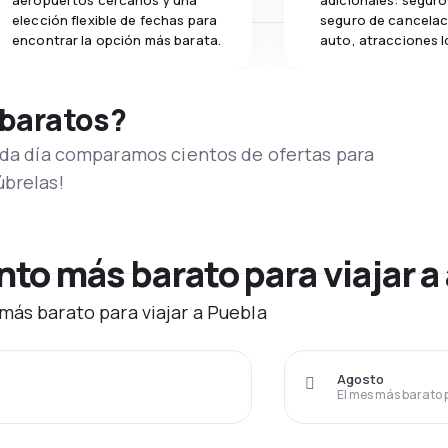
aeropuertos cercanos y una
adicionales: seguro 
elección flexible de fechas para
seguro de cancelac
encontrar la opción más barata.
auto, atracciones l
 baratos?
Cada día comparamos cientos de ofertas para
úbrelas!
o más barato para viajar a
más barato para viajar a Puebla
Agosto
El mes más barato 