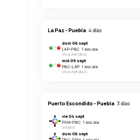
La Paz
-
Puebla
4 días
dom 06 sept
LAP
-
PBC
·
1 escala
Viva Aerobus
mié 09 sept
PBC
-
LAP
·
1 escala
Viva Aerobus
Puerto Escondido
-
Puebla
3 días
vie 04 sept
PXM
-
PBC
·
1 escala
Volaris
dom 06 sept
PBC
-
PXM
·
1 escala