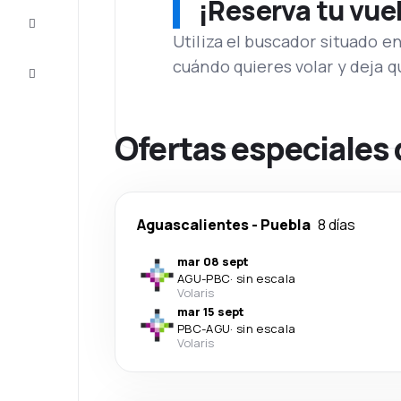
¡Reserva tu vue
Inspiración
y consejos
Utiliza el buscador situado e
cuándo quieres volar y deja 
Atención
al cliente
Ofertas especiales 
Aguascalientes
-
Puebla
8 días
mar 08 sept
AGU
-
PBC
·
sin escala
Volaris
mar 15 sept
PBC
-
AGU
·
sin escala
Volaris