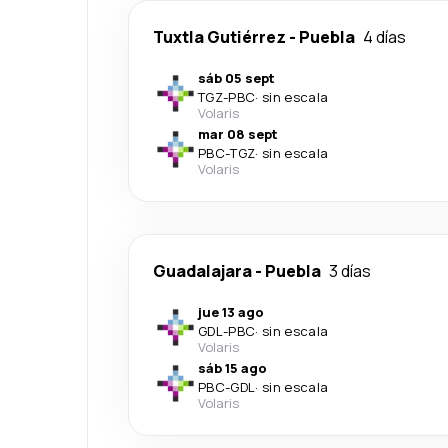
Tuxtla Gutiérrez
-
Puebla
4 días
sáb 05 sept
TGZ
-
PBC
·
sin escala
Volaris
mar 08 sept
PBC
-
TGZ
·
sin escala
Volaris
Guadalajara
-
Puebla
3 días
jue 13 ago
GDL
-
PBC
·
sin escala
Volaris
sáb 15 ago
PBC
-
GDL
·
sin escala
Volaris