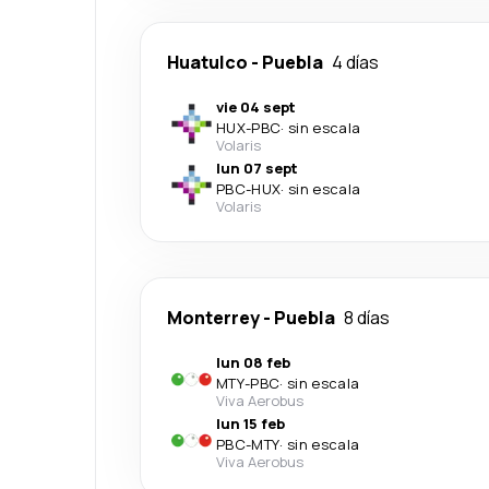
Huatulco
-
Puebla
4 días
vie 04 sept
HUX
-
PBC
·
sin escala
Volaris
lun 07 sept
PBC
-
HUX
·
sin escala
Volaris
Monterrey
-
Puebla
8 días
lun 08 feb
MTY
-
PBC
·
sin escala
Viva Aerobus
lun 15 feb
PBC
-
MTY
·
sin escala
Viva Aerobus