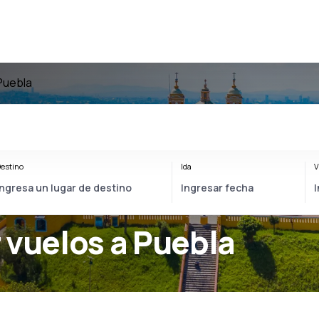
Puebla
estino
Ida
V
 vuelos a Puebla