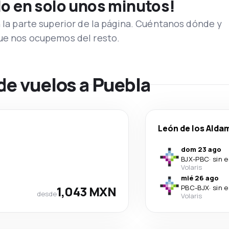
lo en solo unos minutos!
n la parte superior de la página. Cuéntanos dónde y
que nos ocupemos del resto.
de vuelos a Puebla
León de los Alda
dom 23 ago
BJX
-
PBC
·
sin 
Volaris
mié 26 ago
1,043 MXN
PBC
-
BJX
·
sin 
desde
Volaris