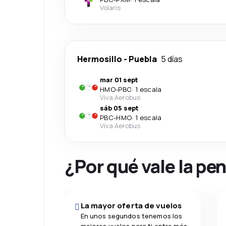
Volaris
Hermosillo
-
Puebla
5 días
mar 01 sept
HMO
-
PBC
·
1 escala
Viva Aerobus
sáb 05 sept
PBC
-
HMO
·
1 escala
Viva Aerobus
¿Por qué vale la pe
La mayor oferta de vuelos
En unos segundos tenemos los