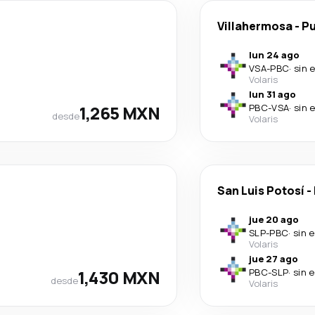
Villahermosa
-
Pu
lun 24 ago
VSA
-
PBC
·
sin 
Volaris
lun 31 ago
1,265 MXN
PBC
-
VSA
·
sin 
desde
Volaris
San Luis Potosí
-
jue 20 ago
SLP
-
PBC
·
sin 
Volaris
jue 27 ago
1,430 MXN
PBC
-
SLP
·
sin 
desde
Volaris