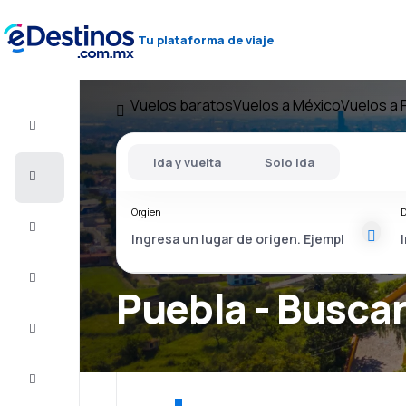
Tu plataforma de viaje
Vuelos baratos
Vuelos a México
Vuelos a 
Vuelo+Hotel
Ida y vuelta
Solo ida
Vuelos
baratos
Orgien
D
Viajes
Alojamientos
Puebla - Buscar
Ofertas
Completa
el viaje