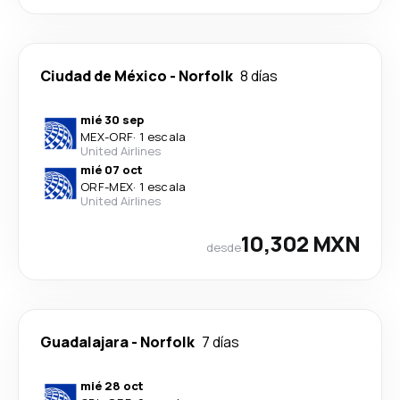
Ciudad de México
-
Norfolk
8 días
mié 30 sep
MEX
-
ORF
·
1 escala
United Airlines
mié 07 oct
ORF
-
MEX
·
1 escala
United Airlines
10,302 MXN
desde
Guadalajara
-
Norfolk
7 días
mié 28 oct