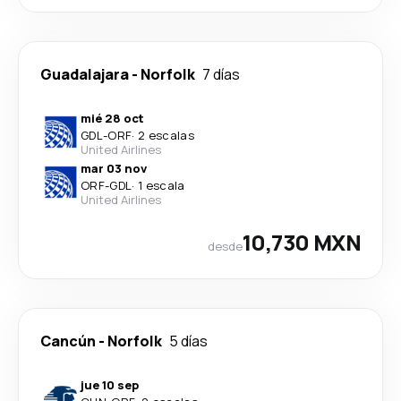
Guadalajara
-
Norfolk
7 días
mié 28 oct
GDL
-
ORF
·
2 escalas
United Airlines
mar 03 nov
ORF
-
GDL
·
1 escala
United Airlines
10,730 MXN
desde
Cancún
-
Norfolk
5 días
jue 10 sep