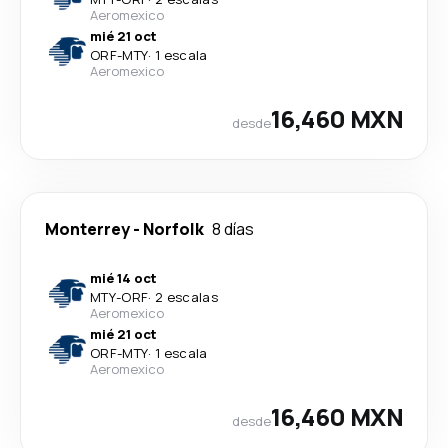
Aeromexico
mié 21 oct
ORF
-
MTY
·
1 escala
Aeromexico
16,460 MXN
desde
Monterrey
-
Norfolk
8 días
mié 14 oct
MTY
-
ORF
·
2 escalas
Aeromexico
mié 21 oct
ORF
-
MTY
·
1 escala
Aeromexico
16,460 MXN
desde