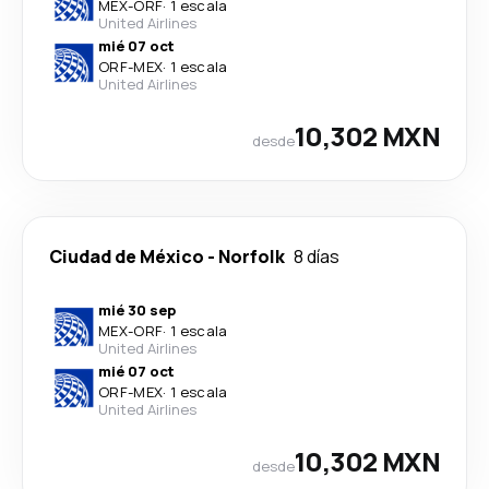
MEX
-
ORF
·
1 escala
United Airlines
mié 07 oct
ORF
-
MEX
·
1 escala
United Airlines
10,302 MXN
desde
Ciudad de México
-
Norfolk
8 días
mié 30 sep
MEX
-
ORF
·
1 escala
United Airlines
mié 07 oct
ORF
-
MEX
·
1 escala
United Airlines
10,302 MXN
desde