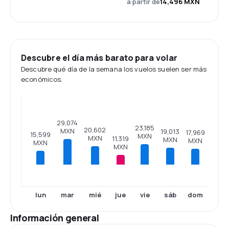
a partir de
14,496 MXN
Descubre el día más barato para volar
Descubre qué día de la semana los vuelos suelen ser más
económicos.
29,074
23,185
20,602
MXN
19,013
17,969
15,599
MXN
MXN
11,319
MXN
MXN
MXN
MXN
lun
mar
mié
jue
vie
sáb
dom
Información general