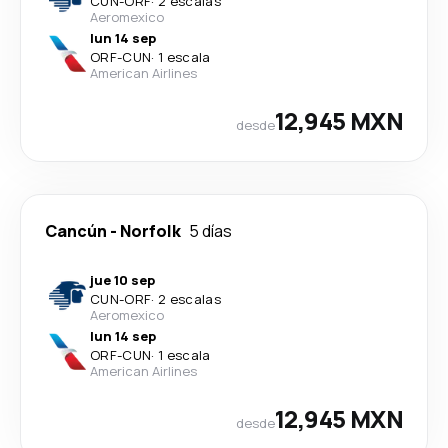
CUN
-
ORF
·
2 escalas
Aeromexico
lun 14 sep
ORF
-
CUN
·
1 escala
American Airlines
12,945 MXN
desde
Cancún
-
Norfolk
5 días
jue 10 sep
CUN
-
ORF
·
2 escalas
Aeromexico
lun 14 sep
ORF
-
CUN
·
1 escala
American Airlines
12,945 MXN
desde