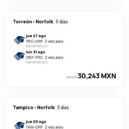
Torreón
-
Norfolk
5 días
jue 27 ago
TRC
-
ORF
·
2 escalas
Aeromexico
lun 31 ago
ORF
-
TRC
·
2 escalas
Aeromexico
30,243 MXN
desde
Tampico
-
Norfolk
3 días
jue 20 ago
TAM
-
ORF
·
2 escalas