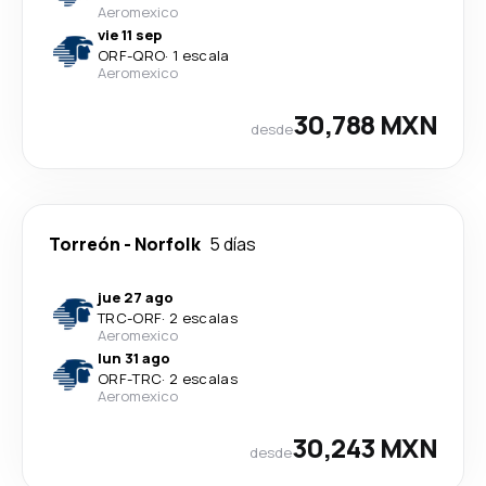
Aeromexico
vie 11 sep
ORF
-
QRO
·
1 escala
Aeromexico
30,788 MXN
desde
Torreón
-
Norfolk
5 días
jue 27 ago
TRC
-
ORF
·
2 escalas
Aeromexico
lun 31 ago
ORF
-
TRC
·
2 escalas
Aeromexico
30,243 MXN
desde