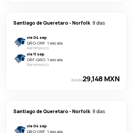
Santiago de Queretaro
-
Norfolk
8 días
vie 04 sep
QRO
-
ORF
·
1 escala
Aeromexico
vie 11 sep
ORF
-
QRO
·
1 escala
Aeromexico
29,148 MXN
desde
Santiago de Queretaro
-
Norfolk
8 días
vie 04 sep
QRO
-
ORF
·
1 escala