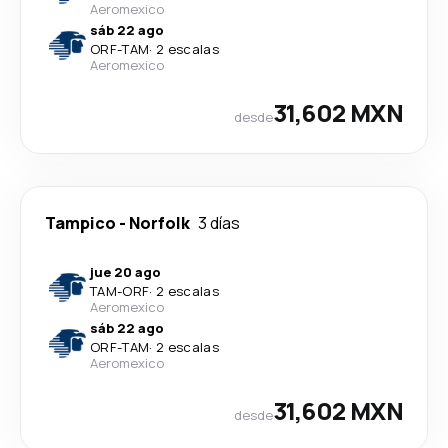
Aeromexico
sáb 22 ago
ORF
-
TAM
·
2 escalas
Aeromexico
31,602 MXN
desde
Tampico
-
Norfolk
3 días
jue 20 ago
TAM
-
ORF
·
2 escalas
Aeromexico
sáb 22 ago
ORF
-
TAM
·
2 escalas
Aeromexico
31,602 MXN
desde