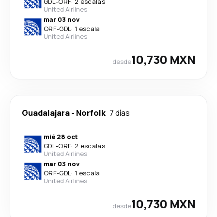
GDL
-
ORF
·
2 escalas
United Airlines
mar 03 nov
ORF
-
GDL
·
1 escala
United Airlines
10,730 MXN
desde
Guadalajara
-
Norfolk
7 días
mié 28 oct
GDL
-
ORF
·
2 escalas
United Airlines
mar 03 nov
ORF
-
GDL
·
1 escala
United Airlines
10,730 MXN
desde