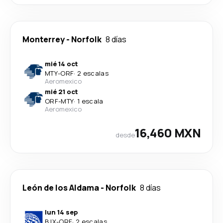
Monterrey
-
Norfolk
8 días
mié 14 oct
MTY
-
ORF
·
2 escalas
Aeromexico
mié 21 oct
ORF
-
MTY
·
1 escala
Aeromexico
16,460 MXN
desde
León de los Aldama
-
Norfolk
8 días
lun 14 sep
BJX
-
ORF
·
2 escalas