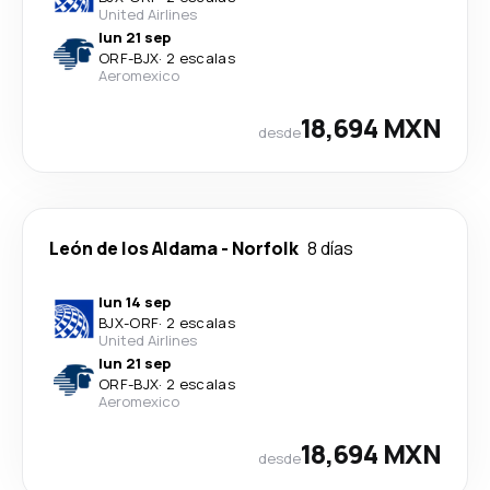
United Airlines
lun 21 sep
ORF
-
BJX
·
2 escalas
Aeromexico
18,694 MXN
desde
León de los Aldama
-
Norfolk
8 días
lun 14 sep
BJX
-
ORF
·
2 escalas
United Airlines
lun 21 sep
ORF
-
BJX
·
2 escalas
Aeromexico
18,694 MXN
desde