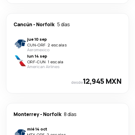
Cancún
-
Norfolk
5 días
jue 10 sep
CUN
-
ORF
·
2 escalas
Aeromexico
lun 14 sep
ORF
-
CUN
·
1 escala
American Airlines
12,945 MXN
desde
Monterrey
-
Norfolk
8 días
mié 14 oct
MTY
-
ORF
·
2 escalas