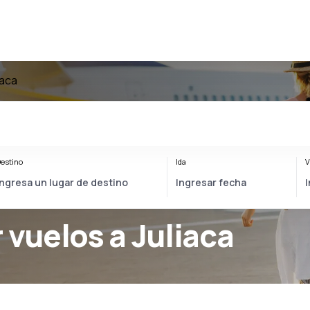
iaca
estino
Ida
V
 vuelos a Juliaca