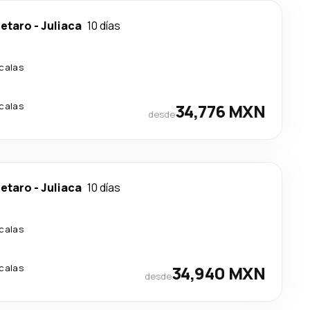
retaro
-
Juliaca
10 días
calas
calas
34,776 MXN
desde
retaro
-
Juliaca
10 días
calas
calas
34,940 MXN
desde