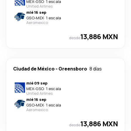
MEX
-
GSO
·
1 escala
United Airlines
mié 16 sep
GSO
-
MEX
·
1 escala
Aeromexico
13,886 MXN
desde
Ciudad de México
-
Greensboro
8 días
mié 09 sep
MEX
-
GSO
·
1 escala
United Airlines
mié 16 sep
GSO
-
MEX
·
1 escala
Aeromexico
13,886 MXN
desde