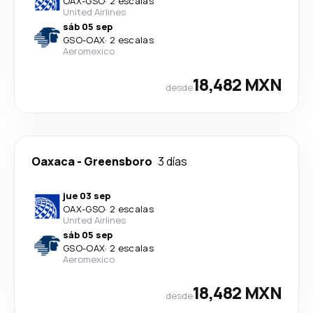
OAX
-
GSO
·
2 escalas
United Airlines
sáb 05 sep
GSO
-
OAX
·
2 escalas
Aeromexico
18,482 MXN
desde
Oaxaca
-
Greensboro
3 días
jue 03 sep
OAX
-
GSO
·
2 escalas
United Airlines
sáb 05 sep
GSO
-
OAX
·
2 escalas
Aeromexico
18,482 MXN
desde