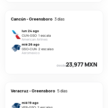
Cancún
-
Greensboro
3 días
lun 24 ago
CUN
-
GSO
·
1 escala
American Airlines
mié 26 ago
GSO
-
CUN
·
2 escalas
Aeromexico
23,977 MXN
desde
Veracruz
-
Greensboro
5 días
mié 19 ago
VER
-
GSO
·
2 escalas