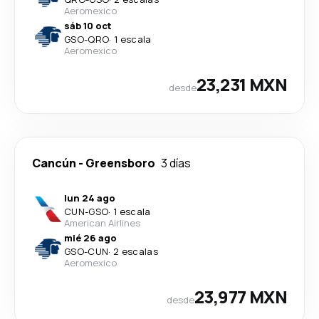
Aeromexico
sáb 10 oct
GSO
-
QRO
·
1 escala
Aeromexico
23,231 MXN
desde
Cancún
-
Greensboro
3 días
lun 24 ago
CUN
-
GSO
·
1 escala
American Airlines
mié 26 ago
GSO
-
CUN
·
2 escalas
Aeromexico
23,977 MXN
desde