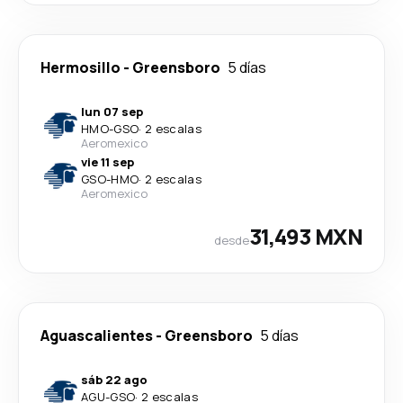
Hermosillo
-
Greensboro
5 días
lun 07 sep
HMO
-
GSO
·
2 escalas
Aeromexico
vie 11 sep
GSO
-
HMO
·
2 escalas
Aeromexico
31,493 MXN
desde
Aguascalientes
-
Greensboro
5 días
sáb 22 ago
AGU
-
GSO
·
2 escalas