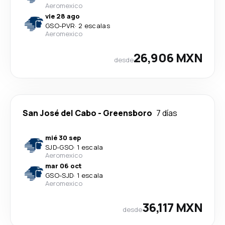
Aeromexico
vie 28 ago
GSO
-
PVR
·
2 escalas
Aeromexico
26,906 MXN
desde
San José del Cabo
-
Greensboro
7 días
mié 30 sep
SJD
-
GSO
·
1 escala
Aeromexico
mar 06 oct
GSO
-
SJD
·
1 escala
Aeromexico
36,117 MXN
desde