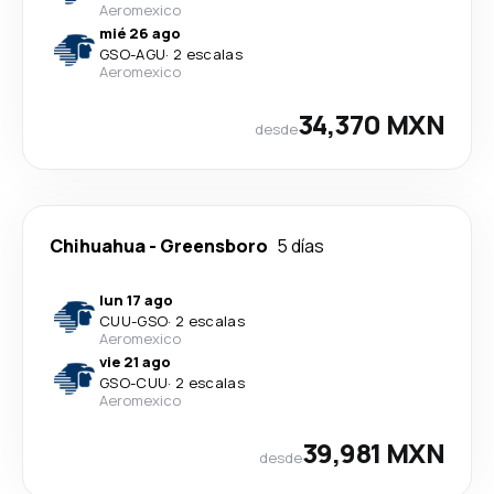
Aeromexico
mié 26 ago
GSO
-
AGU
·
2 escalas
Aeromexico
34,370 MXN
desde
Chihuahua
-
Greensboro
5 días
lun 17 ago
CUU
-
GSO
·
2 escalas
Aeromexico
vie 21 ago
GSO
-
CUU
·
2 escalas
Aeromexico
39,981 MXN
desde