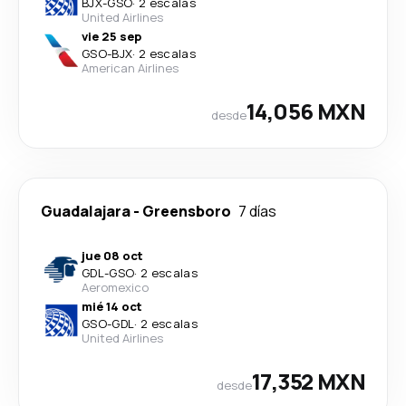
BJX
-
GSO
·
2 escalas
United Airlines
vie 25 sep
GSO
-
BJX
·
2 escalas
American Airlines
14,056 MXN
desde
Guadalajara
-
Greensboro
7 días
jue 08 oct
GDL
-
GSO
·
2 escalas
Aeromexico
mié 14 oct
GSO
-
GDL
·
2 escalas
United Airlines
17,352 MXN
desde