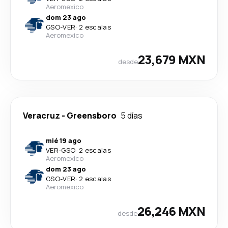
Aeromexico
dom 23 ago
GSO
-
VER
·
2 escalas
Aeromexico
23,679 MXN
desde
Veracruz
-
Greensboro
5 días
mié 19 ago
VER
-
GSO
·
2 escalas
Aeromexico
dom 23 ago
GSO
-
VER
·
2 escalas
Aeromexico
26,246 MXN
desde