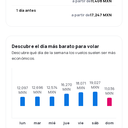
a partir de
11,408 MXN
1 día antes
a partir de
17,247 MXN
Descubre el día más barato para volar
Descubre qué día de la semana los vuelos suelen ser más
económicos.
19,027
18,071
16,270
MXN
12,696
12,574
12,097
MXN
11,036
MXN
MXN
MXN
MXN
MXN
lun
mar
mié
jue
vie
sáb
dom