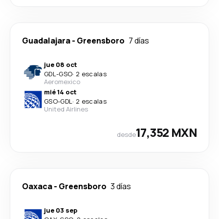
Guadalajara
-
Greensboro
7 días
jue 08 oct
GDL
-
GSO
·
2 escalas
Aeromexico
mié 14 oct
GSO
-
GDL
·
2 escalas
United Airlines
17,352 MXN
desde
Oaxaca
-
Greensboro
3 días
jue 03 sep