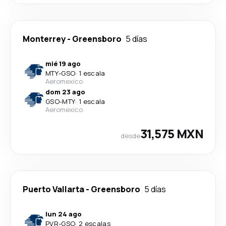
Monterrey
-
Greensboro
5 días
mié 19 ago
MTY
-
GSO
·
1 escala
Aeromexico
dom 23 ago
GSO
-
MTY
·
1 escala
Aeromexico
31,575 MXN
desde
Puerto Vallarta
-
Greensboro
5 días
lun 24 ago
PVR
-
GSO
·
2 escalas