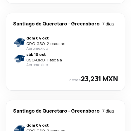
Santiago de Queretaro
-
Greensboro
7 días
dom 04 oct
QRO
-
GSO
·
2 escalas
Aeromexico
sáb 10 oct
GSO
-
QRO
·
1 escala
Aeromexico
23,231 MXN
desde
Santiago de Queretaro
-
Greensboro
7 días
dom 04 oct
QRO
-
GSO
·
2 escalas