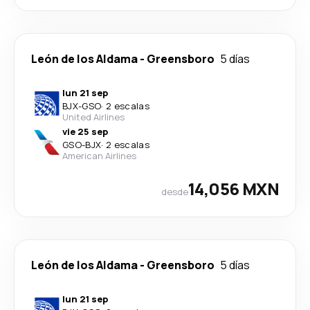
León de los Aldama
-
Greensboro
5 días
lun 21 sep
BJX
-
GSO
·
2 escalas
United Airlines
vie 25 sep
GSO
-
BJX
·
2 escalas
American Airlines
14,056 MXN
desde
León de los Aldama
-
Greensboro
5 días
lun 21 sep