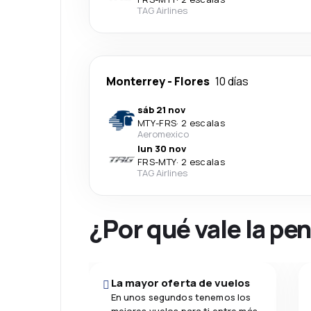
TAG Airlines
Monterrey
-
Flores
10 días
sáb 21 nov
MTY
-
FRS
·
2 escalas
Aeromexico
lun 30 nov
FRS
-
MTY
·
2 escalas
TAG Airlines
¿Por qué vale la pe
La mayor oferta de vuelos
En unos segundos tenemos los