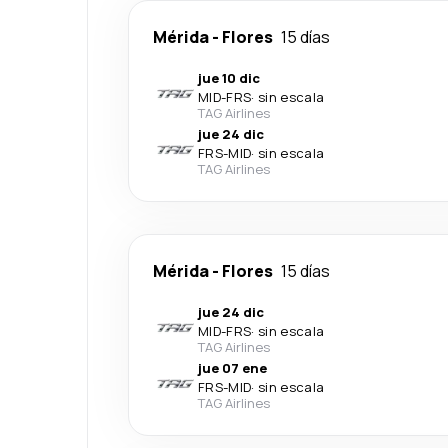
Mérida
-
Flores
15 días
jue 10 dic
MID
-
FRS
·
sin escala
TAG Airlines
jue 24 dic
FRS
-
MID
·
sin escala
TAG Airlines
Mérida
-
Flores
15 días
jue 24 dic
MID
-
FRS
·
sin escala
TAG Airlines
jue 07 ene
FRS
-
MID
·
sin escala
TAG Airlines