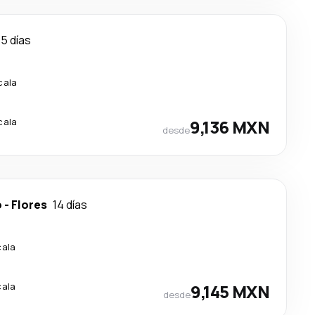
15 días
cala
cala
9,136 MXN
desde
o
-
Flores
14 días
cala
cala
9,145 MXN
desde