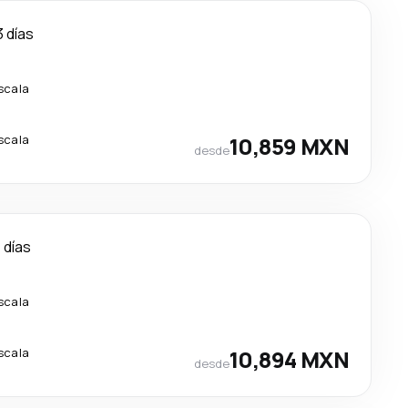
3 días
scala
scala
10,859 MXN
desde
1 días
scala
scala
10,894 MXN
desde