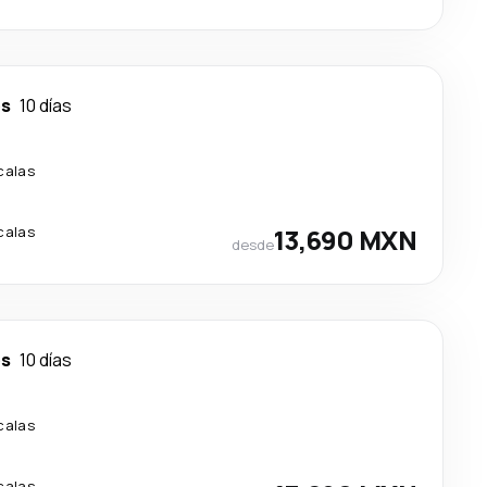
es
10 días
calas
calas
13,690 MXN
desde
es
10 días
calas
calas