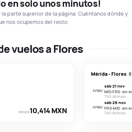
lo en solo unos minutos!
n la parte superior de la página. Cuéntanos dónde y
que nos ocupemos del resto.
de vuelos a Flores
Mérida
-
Flores
8
sáb 21 nov
MID
-
FRS
·
sin e
TAG Airlines
sáb 28 nov
10,414 MXN
FRS
-
MID
·
sin e
desde
TAG Airlines