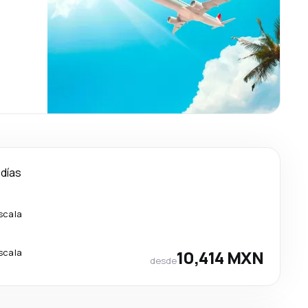
 días
scala
scala
10,414 MXN
desde