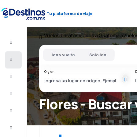
Tu plataforma de viaje
Vuelos baratos
Vuelos a Guatemala
Vuelos
Vuelo+Hotel
Ida y vuelta
Solo ida
Vuelos
baratos
Orgien
D
Viajes
Alojamientos
Flores - Buscar 
Ofertas
Completa
el viaje