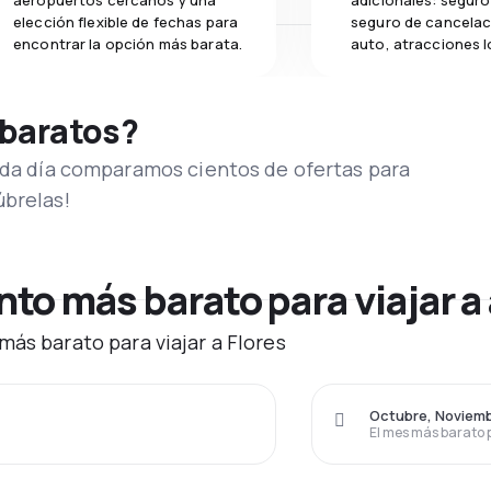
aeropuertos cercanos y una
adicionales: seguro 
elección flexible de fechas para
seguro de cancelac
encontrar la opción más barata.
auto, atracciones l
 baratos?
Cada día comparamos cientos de ofertas para
úbrelas!
o más barato para viajar a 
más barato para viajar a Flores
Octubre, Noviem
El mes más barato 