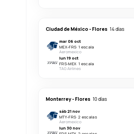
Ciudad de México
-
Flores
14 días
mar 06 oct
MEX
-
FRS
·
1 escala
Aeromexico
lun 19 oct
FRS
-
MEX
·
1 escala
TAG Airlines
Monterrey
-
Flores
10 días
sáb 21 nov
MTY
-
FRS
·
2 escalas
Aeromexico
lun 30 nov
FRS
-
MTY
·
2 escalas