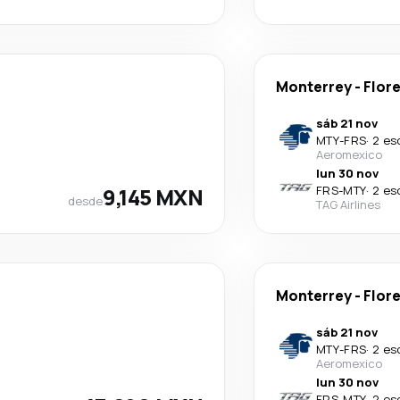
Monterrey
-
Flor
sáb 21 nov
MTY
-
FRS
·
2 es
Aeromexico
lun 30 nov
9,145 MXN
FRS
-
MTY
·
2 es
desde
TAG Airlines
Monterrey
-
Flor
sáb 21 nov
MTY
-
FRS
·
2 es
Aeromexico
lun 30 nov
FRS
-
MTY
·
2 es