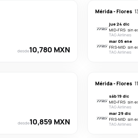
Mérida
-
Flores
1
jue 24 dic
MID
-
FRS
·
sin e
TAG Airlines
mar 05 ene
10,780 MXN
FRS
-
MID
·
sin e
desde
TAG Airlines
Mérida
-
Flores
1
sáb 19 dic
MID
-
FRS
·
sin e
TAG Airlines
mar 29 dic
10,859 MXN
FRS
-
MID
·
sin e
desde
TAG Airlines