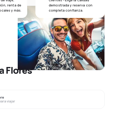
de viaje,
clientes - Elige la calidad
ión, renta de
demostrada y reserva con
ocales y más.
completa confianza.
a Flores
bre
para viajar