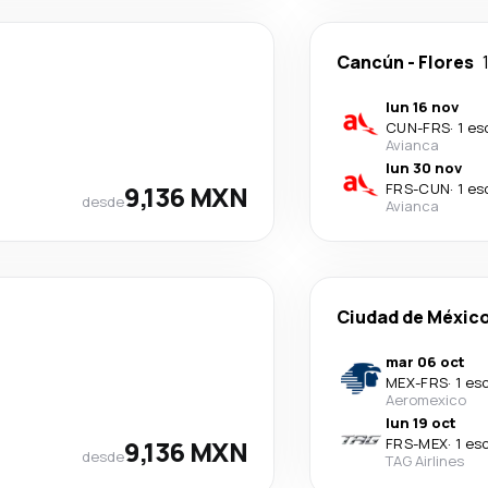
Cancún
-
Flores
lun 16 nov
CUN
-
FRS
·
1 es
Avianca
lun 30 nov
9,136 MXN
FRS
-
CUN
·
1 es
desde
Avianca
Ciudad de Méxic
mar 06 oct
MEX
-
FRS
·
1 es
Aeromexico
lun 19 oct
9,136 MXN
FRS
-
MEX
·
1 es
desde
TAG Airlines