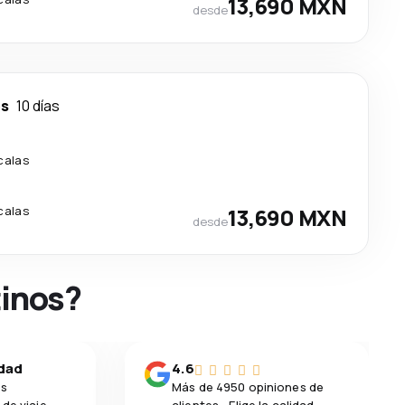
13,690 MXN
desde
es
10 días
calas
calas
13,690 MXN
desde
tinos?
idad
4.6
os
Más de 4950 opiniones de