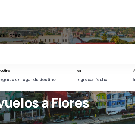
 a Flores
estino
Ida
V
vuelos a Flores