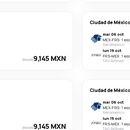
Ciudad de Méxic
mar 06 oct
MEX
-
FRS
·
1 es
Aeromexico
lun 19 oct
9,145 MXN
FRS
-
MEX
·
1 es
desde
TAG Airlines
Ciudad de Méxic
mar 06 oct
MEX
-
FRS
·
1 es
Aeromexico
lun 19 oct
9,145 MXN
FRS
-
MEX
·
1 es
desde
TAG Airlines