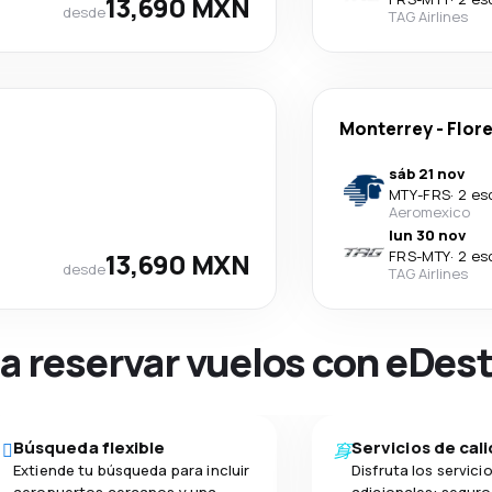
13,690 MXN
desde
TAG Airlines
Monterrey
-
Flor
sáb 21 nov
MTY
-
FRS
·
2 es
Aeromexico
lun 30 nov
13,690 MXN
FRS
-
MTY
·
2 es
desde
TAG Airlines
na reservar vuelos con eDes
Búsqueda flexible
Servicios de cal
Extiende tu búsqueda para incluir
Disfruta los servici