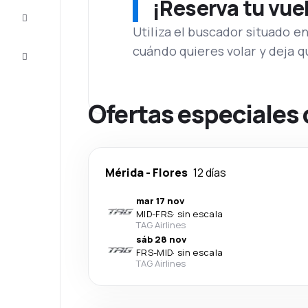
¡Reserva tu vue
Inspiración
y consejos
Utiliza el buscador situado e
cuándo quieres volar y deja 
Atención
al cliente
Ofertas especiales 
Mérida
-
Flores
12 días
mar 17 nov
MID
-
FRS
·
sin escala
TAG Airlines
sáb 28 nov
FRS
-
MID
·
sin escala
TAG Airlines