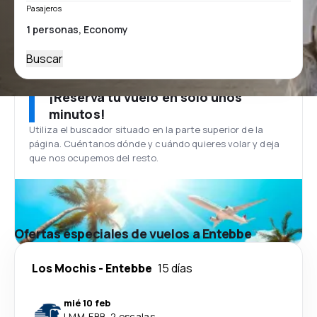
Pasajeros
Buscar
¡Reserva tu vuelo en solo unos
minutos!
Utiliza el buscador situado en la parte superior de la
página. Cuéntanos dónde y cuándo quieres volar y deja
que nos ocupemos del resto.
Ofertas especiales de vuelos a Entebbe
Los Mochis
-
Entebbe
15 días
mié 10 feb
LMM
-
EBB
·
2 escalas