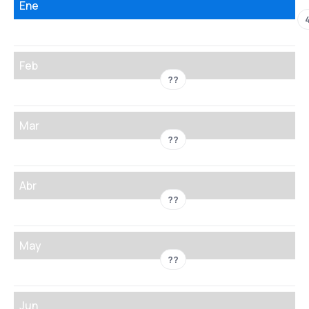
Ene
Feb
??
Mar
??
Abr
??
May
??
Jun