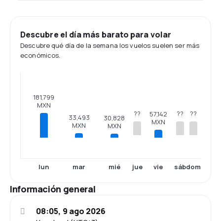
Descubre el día más barato para volar
Descubre qué día de la semana los vuelos suelen ser más
económicos.
181,799
MXN
??
??
??
57,142
33,493
30,828
MXN
MXN
MXN
lun
mar
mié
vie
jue
sáb
dom
Información general
08:05, 9 ago 2026