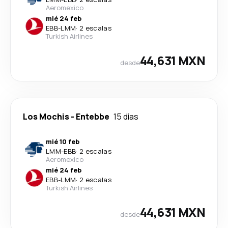
Aeromexico
mié 24 feb
EBB
-
LMM
·
2 escalas
Turkish Airlines
44,631 MXN
desde
Los Mochis
-
Entebbe
15 días
mié 10 feb
LMM
-
EBB
·
2 escalas
Aeromexico
mié 24 feb
EBB
-
LMM
·
2 escalas
Turkish Airlines
44,631 MXN
desde