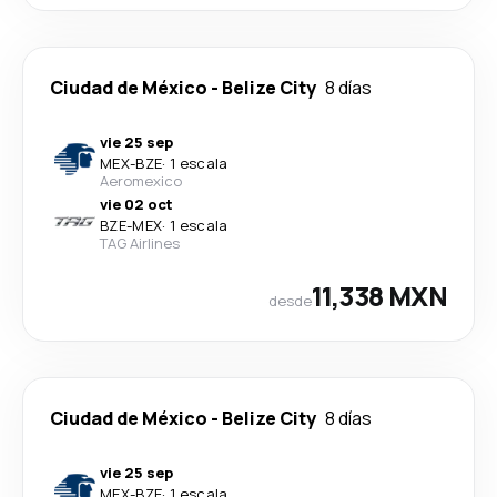
Ciudad de México
-
Belize City
8 días
vie 25 sep
MEX
-
BZE
·
1 escala
Aeromexico
vie 02 oct
BZE
-
MEX
·
1 escala
TAG Airlines
11,338 MXN
desde
Ciudad de México
-
Belize City
8 días
vie 25 sep
MEX
-
BZE
·
1 escala