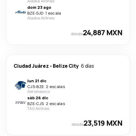
Alaska Airlines
dom 23 ago
BZE
-
SJD
·
1 escala
Alaska Airlines
24,887 MXN
desde
Ciudad Juárez
-
Belize City
6 días
lun 21 dic
CJS
-
BZE
·
2 escalas
Aeromexico
sáb 26 dic
BZE
-
CJS
·
2 escalas
TAG Airlines
23,519 MXN
desde