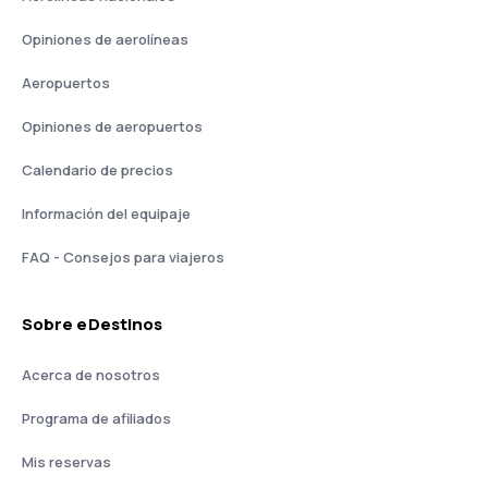
Opiniones de aerolíneas
Aeropuertos
Opiniones de aeropuertos
Calendario de precios
Información del equipaje
FAQ - Consejos para viajeros
Sobre eDestinos
Acerca de nosotros
Programa de afiliados
Mis reservas