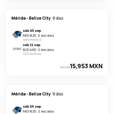
Mérida
-
Belize City
8 días
sáb 05 sep
MID
-
BZE
·
2 escalas
Aeromexico
sáb 12 sep
BZE
-
MID
·
2 escalas
TAG Airlines
15,953 MXN
desde
Mérida
-
Belize City
8 días
sáb 05 sep
MID
-
BZE
·
2 escalas