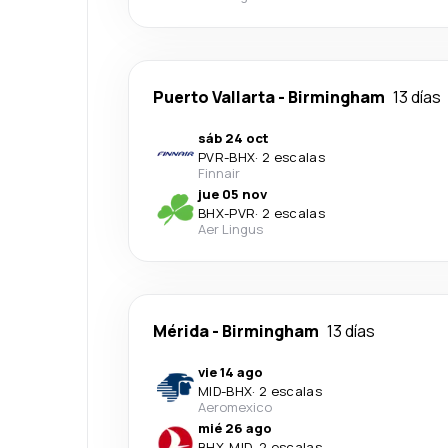
Puerto Vallarta
-
Birmingham
13 días
sáb 24 oct
PVR
-
BHX
·
2 escalas
Finnair
jue 05 nov
BHX
-
PVR
·
2 escalas
Aer Lingus
Mérida
-
Birmingham
13 días
vie 14 ago
MID
-
BHX
·
2 escalas
Aeromexico
mié 26 ago
BHX
-
MID
·
2 escalas