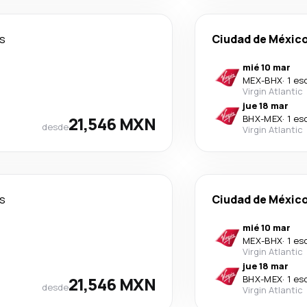
as
Ciudad de Méxic
mié 10 mar
MEX
-
BHX
·
1 es
Virgin Atlantic
jue 18 mar
21,546 MXN
BHX
-
MEX
·
1 es
desde
Virgin Atlantic
as
Ciudad de Méxic
mié 10 mar
MEX
-
BHX
·
1 es
Virgin Atlantic
jue 18 mar
21,546 MXN
BHX
-
MEX
·
1 es
desde
Virgin Atlantic