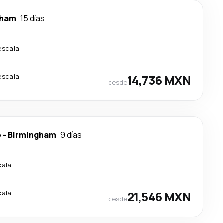
gham
15 días
escala
escala
14,736 MXN
desde
o
-
Birmingham
9 días
cala
cala
21,546 MXN
desde