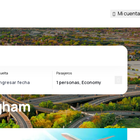
Mi cuenta
uelta
Pasajeros
ngham