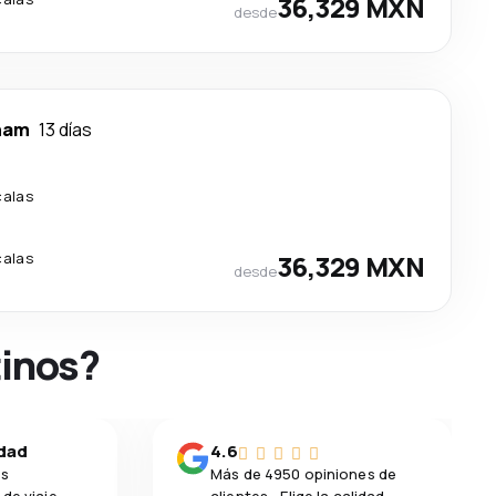
36,329 MXN
desde
ham
13 días
calas
calas
36,329 MXN
desde
tinos?
idad
4.6
os
Más de 4950 opiniones de