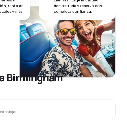
de viaje,
clientes - Elige la calidad
ión, renta de
demostrada y reserva con
ocales y más.
completa confianza.
 a Birmingham
para viajar