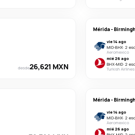
Mérida
-
Birming
vie 14 ago
MID
-
BHX
·
2 es
Aeromexico
mié 26 ago
26,621 MXN
BHX
-
MID
·
2 es
desde
Turkish Airlines
Mérida
-
Birming
vie 14 ago
MID
-
BHX
·
2 es
Aeromexico
mié 26 ago
BHX
-
MID
·
2 es