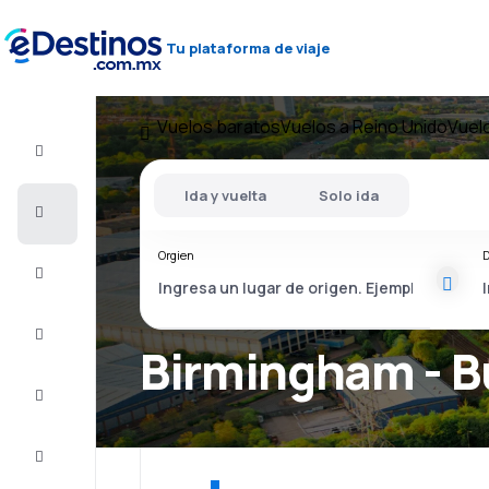
Tu plataforma de viaje
Vuelos baratos
Vuelos a Reino Unido
Vuel
Vuelo+Hotel
Ida y vuelta
Solo ida
Vuelos
baratos
Orgien
D
Viajes
Alojamientos
Birmingham - B
Ofertas
Completa
el viaje