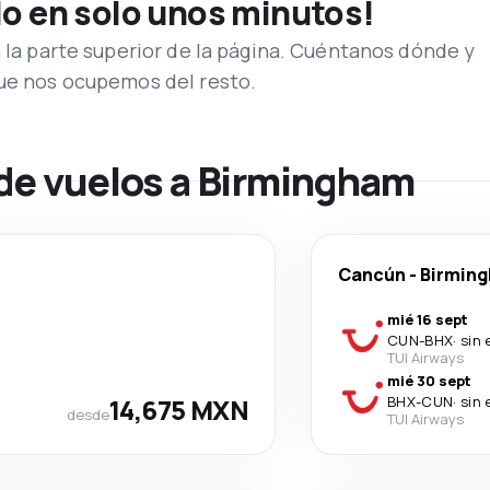
lo en solo unos minutos!
n la parte superior de la página. Cuéntanos dónde y
que nos ocupemos del resto.
 de vuelos a Birmingham
Cancún
-
Birmin
mié 16 sept
CUN
-
BHX
·
sin 
TUI Airways
mié 30 sept
14,675 MXN
BHX
-
CUN
·
sin 
desde
TUI Airways