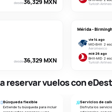
36,329 MXN
desde
Turkish Airlines
Mérida
-
Birming
vie 14 ago
MID
-
BHX
·
2 es
Aeromexico
mié 26 ago
36,329 MXN
BHX
-
MID
·
2 es
desde
Turkish Airlines
na reservar vuelos con eDes
Búsqueda flexible
Servicios de cal
Extiende tu búsqueda para incluir
Disfruta los servici