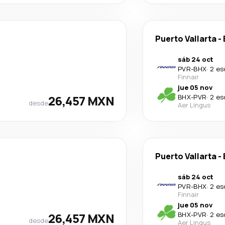
Puerto Vallarta
-
sáb 24 oct
PVR
-
BHX
·
2 es
Finnair
jue 05 nov
26,457 MXN
BHX
-
PVR
·
2 es
desde
Aer Lingus
Puerto Vallarta
-
sáb 24 oct
PVR
-
BHX
·
2 es
Finnair
jue 05 nov
26,457 MXN
BHX
-
PVR
·
2 es
desde
Aer Lingus