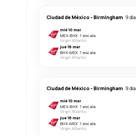
Ciudad de México
-
Birmingham
9 dí
mié 10 mar
MEX
-
BHX
·
1 escala
Virgin Atlantic
jue 18 mar
BHX
-
MEX
·
1 escala
Virgin Atlantic
Ciudad de México
-
Birmingham
9 dí
mié 10 mar
MEX
-
BHX
·
1 escala
Virgin Atlantic
jue 18 mar
BHX
-
MEX
·
1 escala
Virgin Atlantic