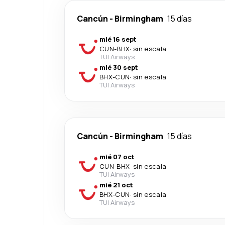
Cancún
-
Birmingham
15 días
mié 16 sept
CUN
-
BHX
·
sin escala
TUI Airways
mié 30 sept
BHX
-
CUN
·
sin escala
TUI Airways
Cancún
-
Birmingham
15 días
mié 07 oct
CUN
-
BHX
·
sin escala
TUI Airways
mié 21 oct
BHX
-
CUN
·
sin escala
TUI Airways