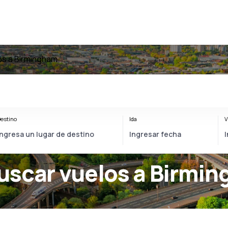
os a Birmingham
estino
Ida
V
uscar vuelos a Birmi