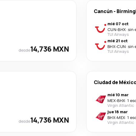
Cancún
-
Birmin
mié 07 oct
CUN
-
BHX
·
sin 
TUI Airways
mié 21 oct
14,736 MXN
BHX
-
CUN
·
sin 
desde
TUI Airways
Ciudad de Méxic
mié 10 mar
MEX
-
BHX
·
1 es
Virgin Atlantic
jue 18 mar
14,736 MXN
BHX
-
MEX
·
1 es
desde
Virgin Atlantic