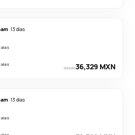
ham
13 días
calas
calas
36,329 MXN
desde
ham
13 días
calas
calas