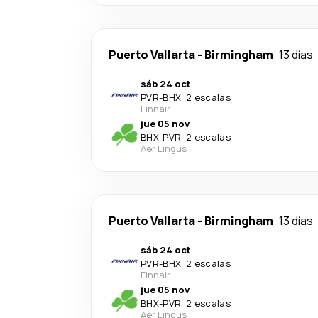
Puerto Vallarta
-
Birmingham
13 días
sáb 24 oct
PVR
-
BHX
·
2 escalas
Finnair
jue 05 nov
BHX
-
PVR
·
2 escalas
Aer Lingus
Puerto Vallarta
-
Birmingham
13 días
sáb 24 oct
PVR
-
BHX
·
2 escalas
Finnair
jue 05 nov
BHX
-
PVR
·
2 escalas
Aer Lingus