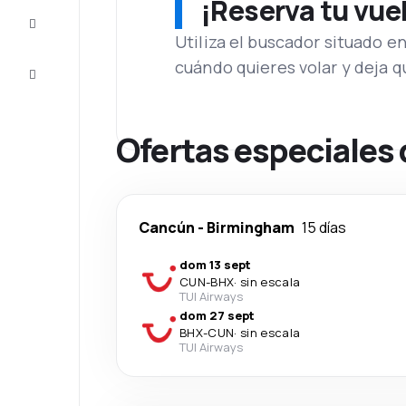
¡Reserva tu vue
Inspiración
y consejos
Utiliza el buscador situado e
cuándo quieres volar y deja 
Atención
al cliente
Ofertas especiales
Cancún
-
Birmingham
15 días
dom 13 sept
CUN
-
BHX
·
sin escala
TUI Airways
dom 27 sept
BHX
-
CUN
·
sin escala
TUI Airways