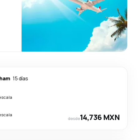
gham
15 días
escala
escala
14,736 MXN
desde