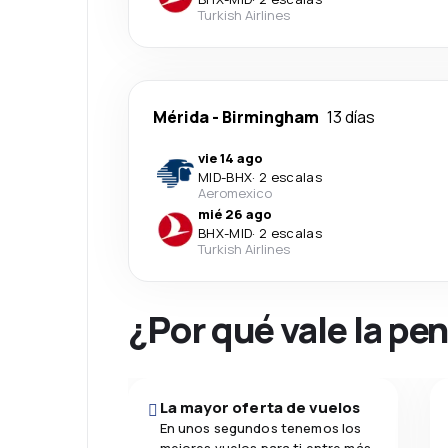
Turkish Airlines
Mérida
-
Birmingham
13 días
vie 14 ago
MID
-
BHX
·
2 escalas
Aeromexico
mié 26 ago
BHX
-
MID
·
2 escalas
Turkish Airlines
¿Por qué vale la pe
La mayor oferta de vuelos
En unos segundos tenemos los