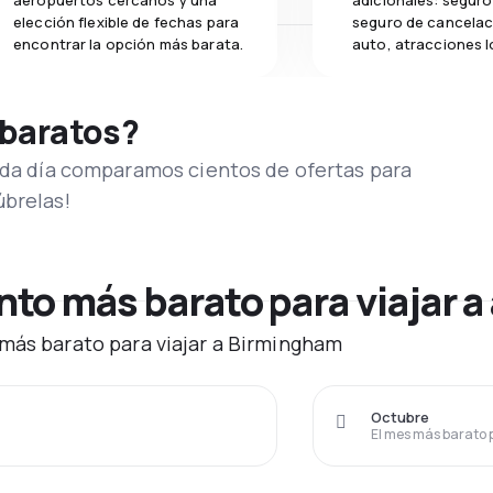
aeropuertos cercanos y una
adicionales: seguro 
elección flexible de fechas para
seguro de cancelac
encontrar la opción más barata.
auto, atracciones l
 baratos?
Cada día comparamos cientos de ofertas para
úbrelas!
to más barato para viajar a
 más barato para viajar a Birmingham
Octubre
El mes más barato 