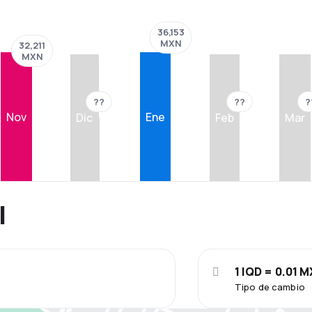
36,153
MXN
32,211
MXN
??
??
?
Nov
Ene
Dic
Feb
Mar
l
1 IQD = 0.01 
Tipo de cambio