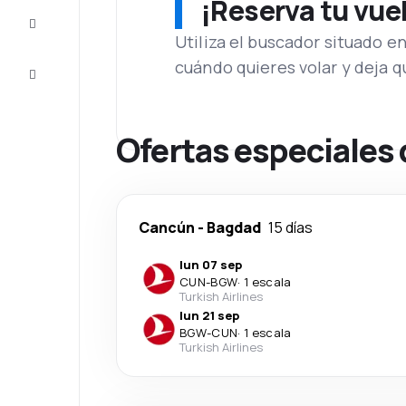
¡Reserva tu vue
Inspiración
y consejos
Utiliza el buscador situado e
cuándo quieres volar y deja 
Atención
al cliente
Ofertas especiales 
Cancún
-
Bagdad
15 días
lun 07 sep
CUN
-
BGW
·
1 escala
Turkish Airlines
lun 21 sep
BGW
-
CUN
·
1 escala
Turkish Airlines