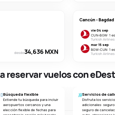
Cancún
-
Bagdad
vie 04 sep
CUN
-
BGW
·
1 e
Turkish Airlines
mar 15 sep
34,636 MXN
BGW
-
CUN
·
1 e
desde
Turkish Airlines
na reservar vuelos con eDes
Búsqueda flexible
Servicios de cal
Extiende tu búsqueda para incluir
Disfruta los servici
aeropuertos cercanos y una
adicionales: seguro 
elección flexible de fechas para
seguro de cancelac