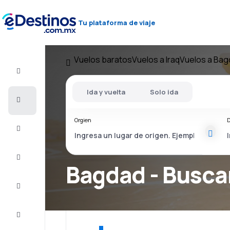
Tu plataforma de viaje
Vuelos baratos
Vuelos a Iraq
Vuelos a Bag
Vuelo+Hotel
Ida y vuelta
Solo ida
Vuelos
baratos
Orgien
D
Viajes
Alojamientos
Bagdad - Busca
Ofertas
Completa
el viaje