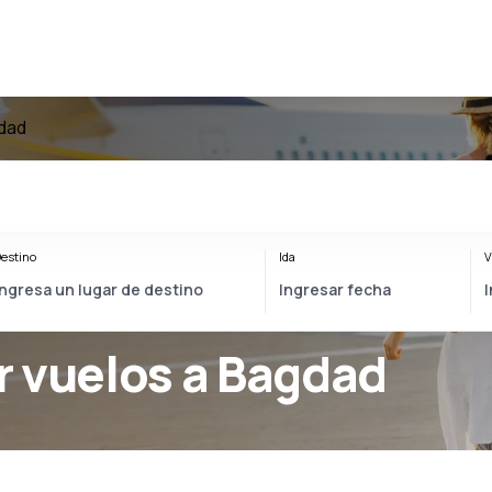
dad
estino
Ida
V
r vuelos a Bagdad