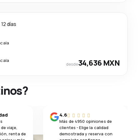
12 días
scala
scala
34,636 MXN
desde
tinos?
idad
4.6
os
Más de 4950 opiniones de
de viaje,
clientes - Elige la calidad
ión, renta de
demostrada y reserva con