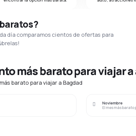
encontrar la opción más barata.
auto, atracciones l
 baratos?
Cada día comparamos cientos de ofertas para
úbrelas!
to más barato para viajar a
más barato para viajar a Bagdad
Noviembre
El mes más barato 