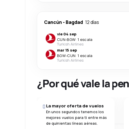
Cancún
-
Bagdad
12 días
vie 04 sep
CUN
-
BGW
·
1 escala
Turkish Airlines
mar 15 sep
BGW
-
CUN
·
1 escala
Turkish Airlines
¿Por qué vale la pe
La mayor oferta de vuelos
En unos segundos tenemos los
mejores vuelos para ti entre más
de quinientas líneas aéreas.