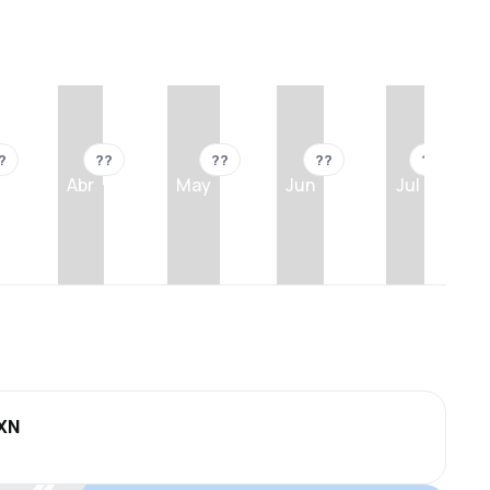
?
??
??
??
??
Abr
May
Jun
Jul
MXN