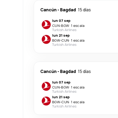
Cancún
-
Bagdad
15 días
lun 07 sep
CUN
-
BGW
·
1 escala
Turkish Airlines
lun 21 sep
BGW
-
CUN
·
1 escala
Turkish Airlines
Cancún
-
Bagdad
15 días
lun 07 sep
CUN
-
BGW
·
1 escala
Turkish Airlines
lun 21 sep
BGW
-
CUN
·
1 escala
Turkish Airlines