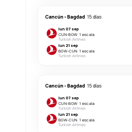
Cancún
-
Bagdad
15 días
lun 07 sep
CUN
-
BGW
·
1 escala
Turkish Airlines
lun 21 sep
BGW
-
CUN
·
1 escala
Turkish Airlines
Cancún
-
Bagdad
15 días
lun 07 sep
CUN
-
BGW
·
1 escala
Turkish Airlines
lun 21 sep
BGW
-
CUN
·
1 escala
Turkish Airlines