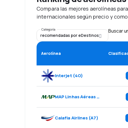
Compara las mejores aerolíneas para
internacionales según precio y como
Categoría
Buscar u
recomendadas por eDestinos
Aerolínea
Clasifica
Interjet
(
4O
)
MAP Linhas Aéreas
(
7M
)
Calafia Airlines
(
A7
)