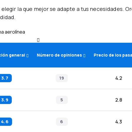
 elegir la que mejor se adapte a tus necesidades. 
didad.
na aerolínea
ción general
Número de opiniones
Precio de los pas
3.7
19
4.2
3.9
5
2.8
4.6
6
4.3