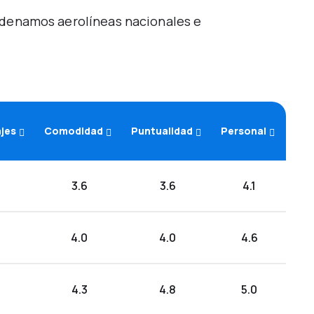
Ordenamos aerolíneas nacionales e
ajes
Comodidad
Puntualidad
Personal
3.6
3.6
4.1
4.0
4.0
4.6
4.3
4.8
5.0