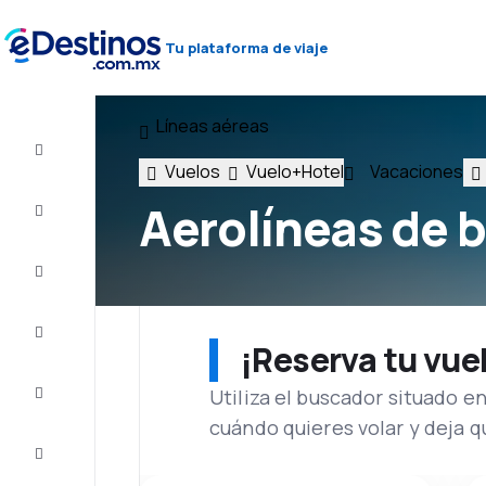
Tu plataforma de viaje
Líneas aéreas
Vuelo+Hotel
Vuelos
Vuelo+Hotel
Vacaciones
Vuelos
Aerolíneas de b
baratos
Viajes
Alojamientos
¡Reserva tu vue
Utiliza el buscador situado e
Ofertas
cuándo quieres volar y deja 
Completa
el viaje