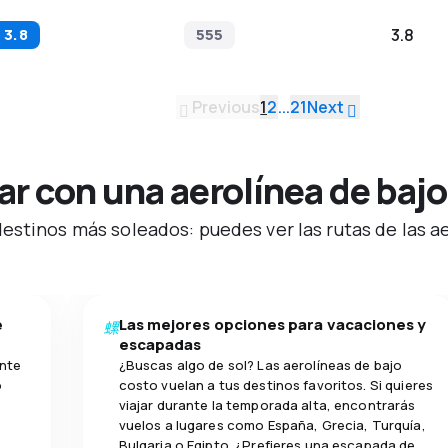
3.8
555
3.8
Previous
1
2
...
21
Next
r con una aerolínea de bajo
stinos más soleados: puedes ver las rutas de las aer
e
Las mejores opciones para vacaciones y
escapadas
ente
¿Buscas algo de sol? Las aerolíneas de bajo
o
costo vuelan a tus destinos favoritos. Si quieres
viajar durante la temporada alta, encontrarás
vuelos a lugares como España, Grecia, Turquía,
Bulgaria o Egipto. ¿Prefieres una escapada de