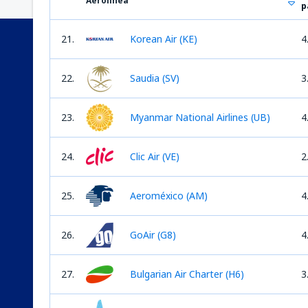
Aerolínea
p
21.
Korean Air (KE)
4
22.
Saudia (SV)
3
23.
Myanmar National Airlines (UB)
4
24.
Clic Air (VE)
2
25.
Aeroméxico (AM)
4
26.
GoAir (G8)
4
27.
Bulgarian Air Charter (H6)
3