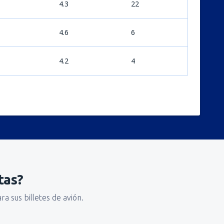
4.3
22
4.6
6
4.2
4
tas?
a sus billetes de avión.