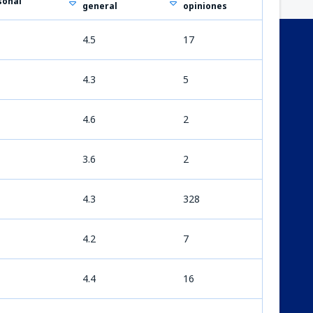
sonal
general
opiniones
4.5
17
4.3
5
4.6
2
3.6
2
4.3
328
4.2
7
4.4
16