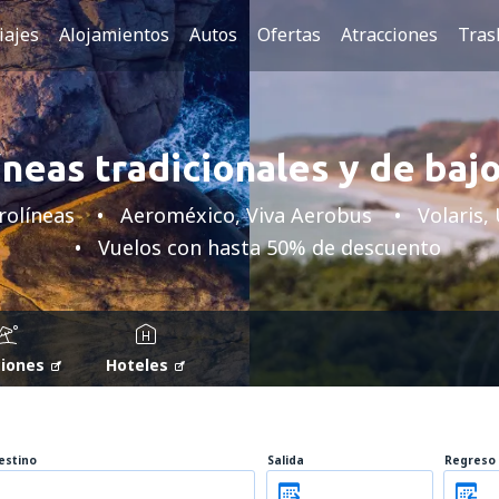
iajes
Alojamientos
Autos
Ofertas
Atracciones
Tras
neas tradicionales y de baj
rolíneas
Aeroméxico, Viva Aerobus
Volaris,
Vuelos con hasta 50% de descuento
iones
Hoteles
estino
Salida
Regreso