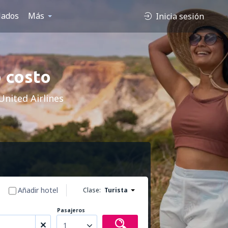
lados
Más
Inicia sesión
o costo
 United Airlines
Añadir hotel
Clase:
Turista
Pasajeros
1